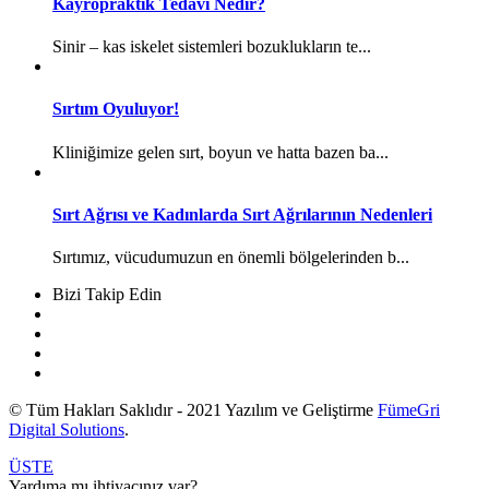
Kayropraktik Tedavi Nedir?
Sinir – kas iskelet sistemleri bozuklukların te...
Sırtım Oyuluyor!
Kliniğimize gelen sırt, boyun ve hatta bazen ba...
Sırt Ağrısı ve Kadınlarda Sırt Ağrılarının Nedenleri
Sırtımız, vücudumuzun en önemli bölgelerinden b...
Bizi Takip Edin
© Tüm Hakları Saklıdır - 2021 Yazılım ve Geliştirme
FümeGri
Digital Solutions
.
ÜSTE
Yardıma mı ihtiyacınız var?