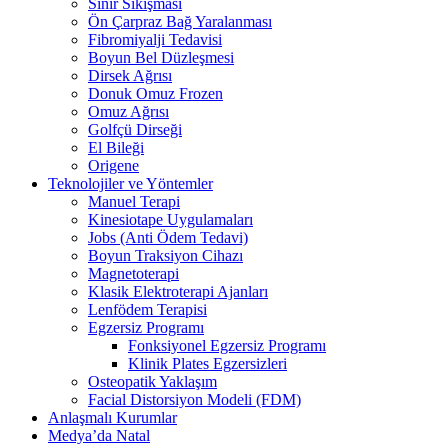
Sinir Sıkışması
Ön Çarpraz Bağ Yaralanması
Fibromiyalji Tedavisi
Boyun Bel Düzleşmesi
Dirsek Ağrısı
Donuk Omuz Frozen
Omuz Ağrısı
Golfçü Dirseği
El Bileği
Origene
Teknolojiler ve Yöntemler
Manuel Terapi
Kinesiotape Uygulamaları
Jobs (Anti Ödem Tedavi)
Boyun Traksiyon Cihazı
Magnetoterapi
Klasik Elektroterapi Ajanları
Lenfödem Terapisi
Egzersiz Programı
Fonksiyonel Egzersiz Programı
Klinik Plates Egzersizleri
Osteopatik Yaklaşım
Facial Distorsiyon Modeli (FDM)
Anlaşmalı Kurumlar
Medya’da Natal