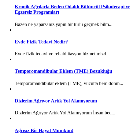
Kronik Ağrılarla Beden Odaklı Bütüncül Psikoterapi ve
Egzersiz Programları
Bazen ne yaparsanız yapın bir türlü geçmek bilm...
Evde Fizik Tedavi Nedir?
Evde fizik tedavi ve rehabilitasyon hizmetimizd...
Temporomandibular Eklem (TME) Bozukluğu
Temporomandibular eklem (TME), vücutta hem dönm...
Dizlerim Ağrıyor Artık Yol Alamıyorum
Dizlerim Ağrıyor Artık Yol Alamıyorum İnsan bed...
Ağrısız Bir Hayat Mümkün!