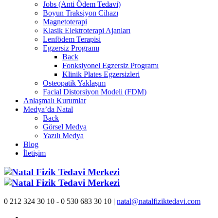
Jobs (Anti Ödem Tedavi)
Boyun Traksiyon Cihazı
Magnetoterapi
Klasik Elektroterapi Ajanları
Lenfödem Terapisi
Egzersiz Programı
Back
Fonksiyonel Egzersiz Programı
Klinik Plates Egzersizleri
Osteopatik Yaklaşım
Facial Distorsiyon Modeli (FDM)
Anlaşmalı Kurumlar
Medya’da Natal
Back
Görsel Medya
Yazılı Medya
Blog
İletişim
0 212 324 30 10 - 0 530 683 30 10 |
natal@natalfiziktedavi.com