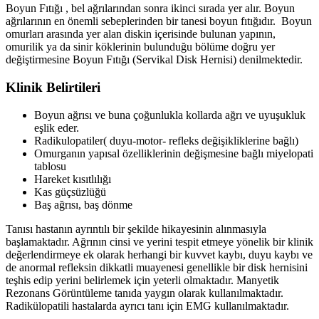
Boyun Fıtığı , bel ağrılarından sonra ikinci sırada yer alır. Boyun
ağrılarının en önemli sebeplerinden bir tanesi boyun fıtığıdır. Boyun
omurları arasında yer alan diskin içerisinde bulunan yapının,
omurilik ya da sinir köklerinin bulunduğu bölüme doğru yer
değiştirmesine Boyun Fıtığı (Servikal Disk Hernisi) denilmektedir.
Klinik Belirtileri
Boyun ağrısı ve buna çoğunlukla kollarda ağrı ve uyuşukluk
eşlik eder.
Radikulopatiler( duyu-motor- refleks değişikliklerine bağlı)
Omurganın yapısal özelliklerinin değişmesine bağlı miyelopati
tablosu
Hareket kısıtlılığı
Kas güçsüzlüğü
Baş ağrısı, baş dönme
Tanısı hastanın ayrıntılı bir şekilde hikayesinin alınmasıyla
başlamaktadır. Ağrının cinsi ve yerini tespit etmeye yönelik bir klinik
değerlendirmeye ek olarak herhangi bir kuvvet kaybı, duyu kaybı ve
de anormal refleksin dikkatli muayenesi genellikle bir disk hernisini
teşhis edip yerini belirlemek için yeterli olmaktadır. Manyetik
Rezonans Görüntüleme tanıda yaygın olarak kullanılmaktadır.
Radikülopatili hastalarda ayrıcı tanı için EMG kullanılmaktadır.