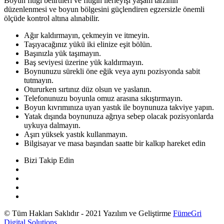
Boyun fıtığı belirtileri ve fıtığın ilerleyişi yaşam tarzının
düzenlenmesi ve boyun bölgesini güçlendiren egzersizle önemli
ölçüde kontrol altına alınabilir.
Ağır kaldırmayın, çekmeyin ve itmeyin.
Taşıyacağınız yükü iki elinize eşit bölün.
Başınızla yük taşımayın.
Baş seviyesi üzerine yük kaldırmayın.
Boynunuzu sürekli öne eğik veya aynı pozisyonda sabit
tutmayın.
Otururken sırtınız düz olsun ve yaslanın.
Telefonunuzu boyunla omuz arasına sıkıştırmayın.
Boyun kıvrımınıza uyan yastık ile boynunuza takviye yapın.
Yatak dışında boynunuza ağrıya sebep olacak pozisyonlarda
uykuya dalmayın.
Aşırı yüksek yastık kullanmayın.
Bilgisayar ve masa başından saatte bir kalkıp hareket edin
Bizi Takip Edin
© Tüm Hakları Saklıdır - 2021 Yazılım ve Geliştirme
FümeGri
Digital Solutions
.