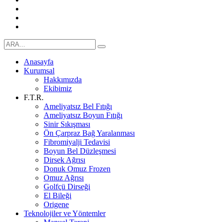
Anasayfa
Kurumsal
Hakkımızda
Ekibimiz
F.T.R.
Ameliyatsız Bel Fıtığı
Ameliyatsız Boyun Fıtığı
Sinir Sıkışması
Ön Çarpraz Bağ Yaralanması
Fibromiyalji Tedavisi
Boyun Bel Düzleşmesi
Dirsek Ağrısı
Donuk Omuz Frozen
Omuz Ağrısı
Golfçü Dirseği
El Bileği
Origene
Teknolojiler ve Yöntemler