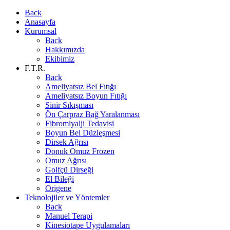
Back
Anasayfa
Kurumsal
Back
Hakkımızda
Ekibimiz
F.T.R.
Back
Ameliyatsız Bel Fıtığı
Ameliyatsız Boyun Fıtığı
Sinir Sıkışması
Ön Çarpraz Bağ Yaralanması
Fibromiyalji Tedavisi
Boyun Bel Düzleşmesi
Dirsek Ağrısı
Donuk Omuz Frozen
Omuz Ağrısı
Golfçü Dirseği
El Bileği
Origene
Teknolojiler ve Yöntemler
Back
Manuel Terapi
Kinesiotape Uygulamaları