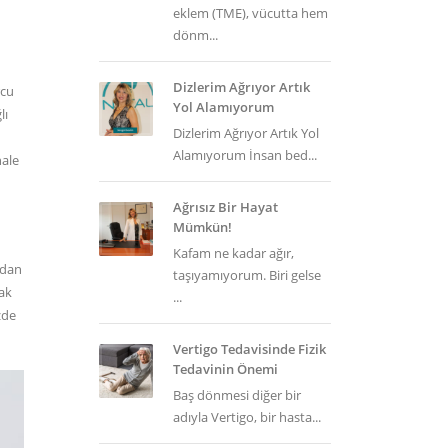
eklem (TME), vücutta hem
dönm...
Dizlerim Ağrıyor Artık
rcu
Yol Alamıyorum
lı
Dizlerim Ağrıyor Artık Yol
Alamıyorum İnsan bed...
hale
Ağrısız Bir Hayat
Mümkün!
Kafam ne kadar ağır,
adan
taşıyamıyorum. Biri gelse
rak
...
zde
Vertigo Tedavisinde Fizik
Tedavinin Önemi
Baş dönmesi diğer bir
adıyla Vertigo, bir hasta...