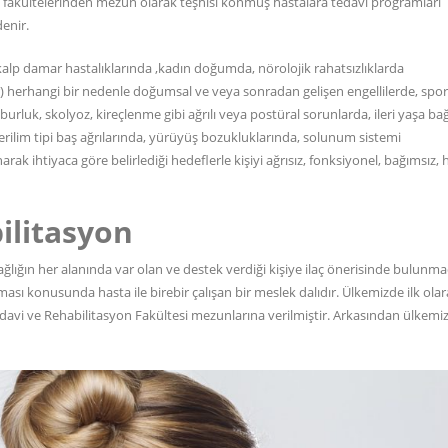
yon fakültelerinden mezun olarak teşhisi konmuş hastalara tedavi programları
enir.
a,kalp damar hastalıklarında ,kadın doğumda, nörolojik rahatsızlıklarda
) herhangi bir nedenle doğumsal ve veya sonradan gelişen engellilerde, spo
urluk, skolyoz, kireçlenme gibi ağrılı veya postüral sorunlarda, ileri yaşa bağ
erilim tipi baş ağrılarında, yürüyüş bozukluklarında, solunum sistemi
rak ihtiyaca göre belirlediği hedeflerle kişiyi ağrısız, fonksiyonel, bağımsız, 
ilitasyon
sağlığın her alanında var olan ve destek verdiği kişiye ilaç önerisinde bulunm
ması konusunda hasta ile birebir çalışan bir meslek dalıdır. Ülkemizde ilk ola
Tedavi ve Rehabilitasyon Fakültesi mezunlarına verilmiştir. Arkasından ülkemi