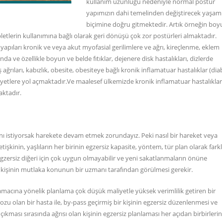
kullanım uzunluğu nedeniyle normal postür
yapımızın dahi temelinden değiştirecek yaşam
biçimine doğru gitmektedir. Artık örneğin boy
etlerin kullanımına bağlı olarak geri dönüşü çok zor postürleri almaktadır.
apıları kronik ve veya akut myofasial gerilimlere ve ağrı, kireçlenme, eklem
sında ve özellikle boyun ve belde fıtıklar, dejenere disk hastalıkları, dizlerde
ş ağrıları, kabızlık, obesite, obesiteye bağlı kronik inflamatuar hastalıklar (dia
kayetlere yol açmaktadır.Ve maalesef ülkemizde kronik inflamatuar hastalıklar
aktadır.
nı istiyorsak harekete devam etmek zorundayız. Peki nasıl bir hareket veya
etişkinin, yaşlıların her birinin egzersiz kapasite, yöntem, tür plan olarak farkl
egzersiz diğeri için çok uygun olmayabilir ve yeni sakatlanmaların önüne
 kişinin mutlaka konunun bir uzmanı tarafından görülmesi gerekir.
ş, amacına yönelik planlama çok düşük maliyetle yüksek verimlilik getiren bir
u olan bir hasta ile, by-pass geçirmiş bir kişinin egzersiz düzenlenmesi ve
 çıkması sırasında ağrısı olan kişinin egzersiz planlaması her açıdan birbirleri