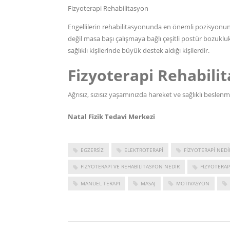
Fizyoterapi Rehabilitasyon
Engellilerin rehabilitasyonunda en önemli pozisyonunu 
değil masa başı çalışmaya bağlı çeşitli postür bozuklukl
sağlıklı kişilerinde büyük destek aldığı kişilerdir.
Fizyoterapi Rehabili
Ağrısız, sızısız yaşamınızda hareket ve sağlıklı besle
Natal Fizik Tedavi Merkezi
EGZERSIZ
ELEKTROTERAPI
FIZYOTERAPI NEDI
FIZYOTERAPI VE REHABILITASYON NEDIR
FIZYOTERAP
MANUEL TERAPI
MASAJ
MOTIVASYON