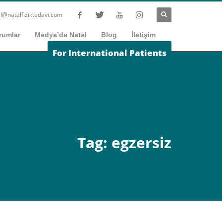
l@natalfiziktedavi.com
rumlar
Medya’da Natal
Blog
İletişim
For International Patients
Tag: egzersiz