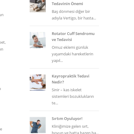
Tedavinin Önemi
Baş dönmesi diğer bir
un
adıyla Vertigo, bir hasta...
Rotator Cuff Sendromu
ve Tedavisi
bet,
Omuz eklemi günlük
ın
yaşamdaki hareketlerin
yapıl...
Kayropraktik Tedavi
Nedir?
ı
Sinir – kas iskelet
sistemleri bozuklukların
te...
Sırtım Oyuluyor!
Kliniğimize gelen sırt,
ne
boyun ve hatta bazen ba...