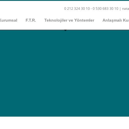
0 212 324 30 10 - 0 530 683 30 10 |
nata
Kurumsal
F.T.R.
Teknolojiler ve Yöntemler
Anlaşmalı Ku