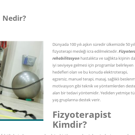
n Nedir?
Dünyada 100 yılı aşkın süredir ülkemizde 50 yıl
fizyoterapi mesleği icra edilmektedir.
Fizyoter
rehabilitasyon
hastalıkta ve sağlıkta kişinin d
iyi seviyeye gelmesi için programlar belirleyen
hedefleri olan ve bu konuda elektroterapi,
egzersiz,
manuel terapi
, masaj, sağlıklı beslen
motivasyon gibi teknik ve yöntemlerden dest
alan bir tedavi yöntemidir. Yediden yetmişe t
yaş gruplarına destek verir.
Fizyoterapist
Kimdir?