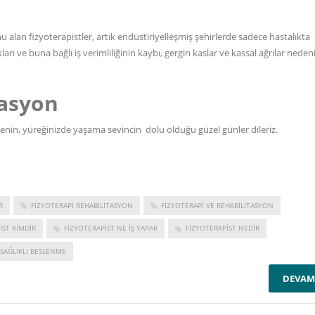
alan fizyoterapistler, artık endüstiriyelleşmiş şehirlerde sadece hastalıkta
arı ve buna bağlı iş verimliliğinin kaybı, gergin kaslar ve kassal ağrılar neden
tasyon
nmenin, yüreğinizde yaşama sevincin dolu olduğu güzel günler dileriz.
R
FIZYOTERAPI REHABILITASYON
FIZYOTERAPI VE REHABILITASYON
IST KIMDIR
FIZYOTERAPIST NE IŞ YAPAR
FIZYOTERAPIST NEDIR
SAĞLIKLI BESLENME
DEVAM