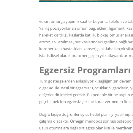
ve sırt omurga yapımız saatler boyunca telefon ve tabl
Yanlış pozisyonlanan omur, bağ, eklem, ligament, kas y
hareket kısıtlılığı, kaslarda katılık, blokaj, omurlar ara
artroz, sıvı azalması, sırt kaslarındaki gerilime bağlı ba
koroner kalp hastalıkları, kanser) gibi daha birçok şi
istatistiksel olarak oranı her geçen yıl katlayarak artm
Egzersiz Programları
Tüm göstergelerden anlaşılıyor ki sağlığımızın devamı
diğer adı ile nasıl bir egzersiz? Çocukların, gençlerin, y
değerlendirilmeleri gerekir. Bu nedenle birine uygun 
geçebilmek için egzersiz şekline karar vermeden önce
Doğru kişiye doğru, ilerleyici, hedef planı iyi yapılmı
çalışma olacaktır. Örneğin menopoz sonrası osteoporoz
uzun oturmalara bağlı sırt ağrısı olan kişi ile merdiven