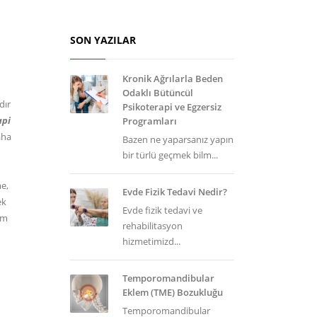
SON YAZILAR
Kronik Ağrılarla Beden
Odaklı Bütüncül
dır
Psikoterapi ve Egzersiz
api
Programları
aha
Bazen ne yaparsanız yapın
bir türlü geçmek bilm...
me,
Evde Fizik Tedavi Nedir?
ek
Evde fizik tedavi ve
üm
rehabilitasyon
hizmetimizd...
Temporomandibular
Eklem (TME) Bozukluğu
Temporomandibular