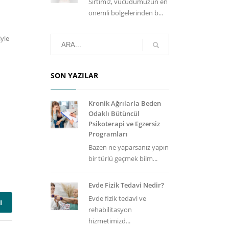
Sırtımız, vücudumuzun en
önemli bölgelerinden b...
iyle
SON YAZILAR
Kronik Ağrılarla Beden
Odaklı Bütüncül
Psikoterapi ve Egzersiz
Programları
Bazen ne yaparsanız yapın
bir türlü geçmek bilm...
Evde Fizik Tedavi Nedir?
Evde fizik tedavi ve
I
rehabilitasyon
hizmetimizd...