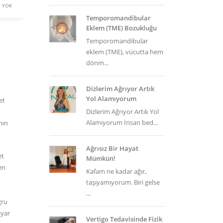
 YOK
Temporomandibular
Eklem (TME) Bozukluğu
Temporomandibular
eklem (TME), vücutta hem
dönm...
Dizlerim Ağrıyor Artık
Yol Alamıyorum
et
Dizlerim Ağrıyor Artık Yol
Alamıyorum İnsan bed...
nın
Ağrısız Bir Hayat
et
Mümkün!
en
Kafam ne kadar ağır,
taşıyamıyorum. Biri gelse
...
ğru
ayar
Vertigo Tedavisinde Fizik