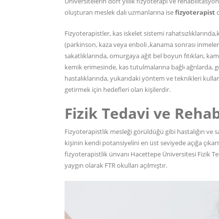
Üniversitelerin dört yıllık fizyoterapi ve rehabilitas
oluşturan meslek dalı uzmanlarına ise
fizyoterapist
d
Fizyoterapistler, kas iskelet sistemi rahatsızlıklarınd
(parkinson, kaza veya enboli ,kanama sonrası inmeler
sakatlıklarında, omurgaya ağit bel boyun fıtıkları, kamb
kemik erimesinde, kas tutulmalarına bağlı ağrılarda, g
hastalıklarında, yukarıdaki yöntem ve teknikleri kullana
getirmek için hedefleri olan kişilerdir.
Fizik Tedavi ve Rehab
Fizyoterapistlik mesleği görüldüğü gibi hastalığın ve 
kişinin kendi potansiyelini en üst seviyede açığa çıkar
fizyoterapistlik ünvanı Hacettepe Üniversitesi Fizik 
yaygın olarak FTR okulları açılmıştır.