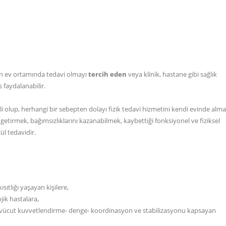
en ev ortamında tedavi olmayı
tercih eden
veya klinik, hastane gibi sağlık
faydalanabilir.
ekli olup, herhangi bir sebepten dolayı fizik tedavi hizmetini kendi evinde alm
 getirmek, bağımsızlıklarını kazanabilmek, kaybettiği fonksiyonel ve fiziksel
ül tedavidir.
sıtlığı yaşayan kişilere,
jik hastalara,
tüm vücut kuvvetlendirme- denge- koordinasyon ve stabilizasyonu kapsayan