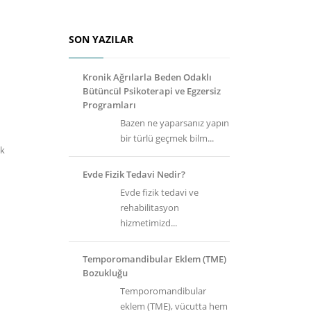
SON YAZILAR
Kronik Ağrılarla Beden Odaklı
Bütüncül Psikoterapi ve Egzersiz
Programları
Bazen ne yaparsanız yapın
bir türlü geçmek bilm...
ak
Evde Fizik Tedavi Nedir?
Evde fizik tedavi ve
rehabilitasyon
hizmetimizd...
Temporomandibular Eklem (TME)
Bozukluğu
Temporomandibular
eklem (TME), vücutta hem