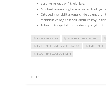
Yürüme ve kas zayıflığı olanlara,
Ameliyat sonrası bağlarda ve kaslarda oluşan s
Ortopedik rehabilitasyonu içinde bulunduran t
menisküs ve bağ hasarları, omuz ve boyun fıtığı 
Solunum terapisi alan ve evden dışarı çıkmakta 
EVDE FIZIK TEDAVI
EVDE FIZIK TEDAVI HIZMETI
EVDE FIZIK TEDAVI HIZMETI ISTANBUL
EVDE FIZIK TE
EVDE FIZIK TEDAVI ÜCRETLERI
GENEL