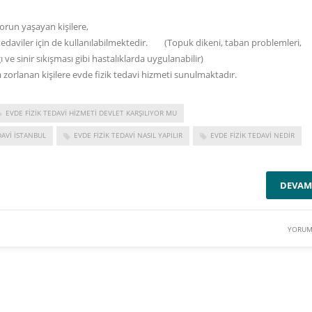
orun yaşayan kişilere,
edaviler için de kullanılabilmektedir. (Topuk dikeni, taban problemleri,
ve sinir sıkışması gibi hastalıklarda uygulanabilir)
zorlanan kişilere evde fizik tedavi hizmeti sunulmaktadır.
EVDE FIZIK TEDAVI HIZMETI DEVLET KARŞILIYOR MU
DAVI ISTANBUL
EVDE FIZIK TEDAVI NASIL YAPILIR
EVDE FIZIK TEDAVI NEDIR
DEVAM
YORUM