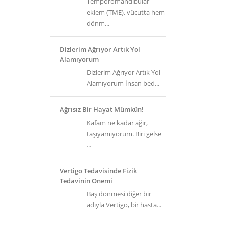
Temporomandibular
eklem (TME), vücutta hem
dönm...
Dizlerim Ağrıyor Artık Yol
Alamıyorum
Dizlerim Ağrıyor Artık Yol
Alamıyorum İnsan bed...
Ağrısız Bir Hayat Mümkün!
Kafam ne kadar ağır,
taşıyamıyorum. Biri gelse
...
Vertigo Tedavisinde Fizik
Tedavinin Önemi
Baş dönmesi diğer bir
adıyla Vertigo, bir hasta...