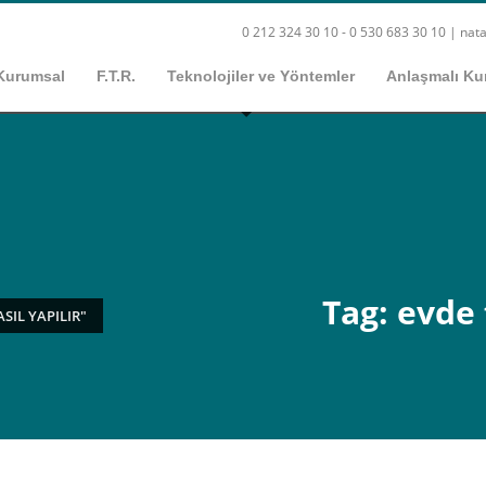
0 212 324 30 10 - 0 530 683 30 10 |
nata
Kurumsal
F.T.R.
Teknolojiler ve Yöntemler
Anlaşmalı Ku
Tag: evde 
SIL YAPILIR"