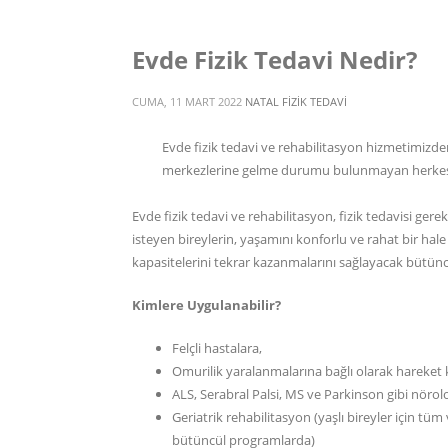
Evde Fizik Tedavi Nedir?
CUMA, 11 MART 2022
NATAL FIZIK TEDAVI
Evde fizik tedavi ve rehabilitasyon hizmetimizd
merkezlerine gelme durumu bulunmayan herkes 
Evde fizik tedavi ve rehabilitasyon, fizik tedavisi ger
isteyen bireylerin, yaşamını konforlu ve rahat bir hale
kapasitelerini tekrar kazanmalarını sağlayacak bütünc
Kimlere Uygulanabilir?
Felçli hastalara,
Omurilik yaralanmalarına bağlı olarak hareket kı
ALS, Serabral Palsi, MS ve Parkinson gibi nörolo
Geriatrik rehabilitasyon (yaşlı bireyler için 
bütüncül programlarda)