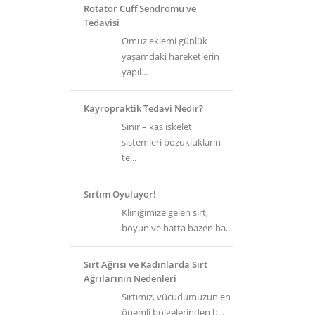
Rotator Cuff Sendromu ve
Tedavisi
Omuz eklemi günlük
yaşamdaki hareketlerin
yapıl...
Kayropraktik Tedavi Nedir?
Sinir – kas iskelet
sistemleri bozuklukların
te...
Sırtım Oyuluyor!
Kliniğimize gelen sırt,
boyun ve hatta bazen ba...
Sırt Ağrısı ve Kadınlarda Sırt
Ağrılarının Nedenleri
Sırtımız, vücudumuzun en
önemli bölgelerinden b...