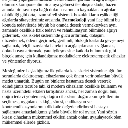
olumsuz komponentin bir araya gelmesi ile oluşmaktadır, bazen
anında bir travmaya bağlı doku hasarından kaynaklanan ağrılar
olabildiği gibi orta, uzun süreli sistemik bozuklukların eşlik ettiği
ağrılarda şikayetlerimiz arasında.
Farmokoloji
yani ilaç bilimi bu
konuda tedavilerde büyük bir oranda destek vermekteyken aynı
zamanda özellikle fizik tedavi ve rehabilitasyon biliminde ağrıyı
gidermek, kas iskelet sisteminde gücü arttırmak, dolaşımı
düzenlemek, ödemi geçirmek, gerilimli, blokajlı kaslarda gevşemeyi
sağlamak, felçli uzuvlarda hareketin açığa çıkmasını sağlamak,
dokuda ısıyı arttırmak, yara iyileşmesine katkıda bulunmak gibi
birçok amaç için kullandığımız modalitelere elektroteropatik cihazlar
ve yöntemler diyoruz.
Mesleğimize başladığımız ilk yıllarda kas iskelet sistemine ağit tüm
sorunlarda elektroterapi cihazlarına çok önem verir onlardan büyük
medet umardık. Bugün on binlerce hastamıza destek vererek
edindiğimiz tecrübe tabi ki modern cihazların özellikle kullanım ve
hasta üzerindeki etkileri tartışılmaz ancak, her zaman doğru tanı,
doğru tedavi yöntemleri, doğru cihazların doğru akım şekillerinin
seçilmesi, uygulama sıklığı, süresi, endikasyon ve
kontraendikasyonlarının dikkatle değerlendirilmesi hastaya
sağlamayı amaçladığımız şifada büyük bir rol oynar. Yani sözün
kısası cihazların mükemmel etkileri ancak onları uygulayacak olan
mükemmel ellerde gizlidir.