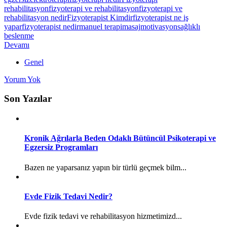
rehabilitasyon
fizyoterapi ve rehabilitasyon
fizyoterapi ve
rehabilitasyon nedir
Fizyoterapist Kimdir
fizyoterapist ne iş
yapar
fizyoterapist nedir
manuel terapi
masaj
motivasyon
sağlıklı
beslenme
Devamı
Genel
Yorum Yok
Son Yazılar
Kronik Ağrılarla Beden Odaklı Bütüncül Psikoterapi ve
Egzersiz Programları
Bazen ne yaparsanız yapın bir türlü geçmek bilm...
Evde Fizik Tedavi Nedir?
Evde fizik tedavi ve rehabilitasyon hizmetimizd...