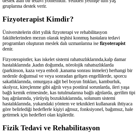
destek alan bir tedavi yöntemidir. Yediden yetmişe tüm yaş
gruplarına destek verir.
Fizyoterapist Kimdir?
Üniversitelerin dört yıllık fizyoterapi ve rehabilitasyon
fakültelerinden mezun olarak teşhisi konmuş hastalara tedavi
programları oluşturan meslek dalı uzmanlarına ise
fizyoterapist
denir.
Fizyoterapistler, kas iskelet sistemi rahatsızlıklarında,kalp damar
hastalıklarında ,kadın doğumda, nörolojik rahatsızlıklarda
(parkinson, kaza veya enboli ,kanama sonrası inmeler) herhangi bir
nedenle doğumsal ve veya sonradan gelişen engellilerde, sporcu
sakatlıklarında, omurgaya ağit bel boyun fıtıkları, kamburluk,
skolyoz, kireçlenme gibi ağrılı veya postüral sorunlarda, ileri yaşa
bağlı kemik erimesinde, kas tutulmalarına bağlı ağrılarda, gerilim tipi
baş ağrılarında, yürüyüş bozukluklarında, solunum sistemi
hastalıklarında, yukarıdaki yöntem ve teknikleri kullanarak ihtiyaca
göre belirlediği hedeflerle kişiyi ağrısız, fonksiyonel, bağımsız, hale
getirmek için hedefleri olan kişilerdir.
Fizik Tedavi ve Rehabilitasyon