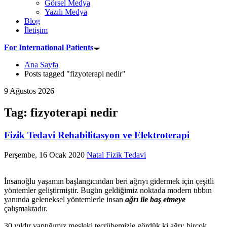
Görsel Medya
Yazılı Medya
Blog
İletişim
For International Patients
Ana Sayfa
Posts tagged "fizyoterapi nedir"
9 Ağustos 2026
Tag: fizyoterapi nedir
Fizik Tedavi Rehabilitasyon ve Elektroterapi
Perşembe, 16 Ocak 2020
Natal Fizik Tedavi
İnsanoğlu yaşamın başlangıcından beri ağrıyı gidermek için çeşitli
yöntemler geliştirmiştir. Bugün geldiğimiz noktada modern tıbbın
yanında geleneksel yöntemlerle insan
ağrı ile baş etmeye
çalışmaktadır.
30 yıldır yaptığımız mesleki tecrübemizle gördük ki ağrı; birçok