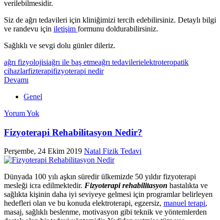
verilebilmesidir.
Siz de ağrı tedavileri için kliniğimizi tercih edebilirsiniz. Detaylı bilgi
ve randevu için
iletişim
formunu doldurabilirsiniz.
Sağlıklı ve sevgi dolu günler dileriz.
ağrı fizyolojisi
ağrı ile baş etme
ağrı tedavileri
elektroteropatik
cihazlar
fizterapi
fizyoterapi nedir
Devamı
Genel
Yorum Yok
Fizyoterapi Rehabilitasyon Nedir?
Perşembe, 24 Ekim 2019
Natal Fizik Tedavi
Dünyada 100 yılı aşkın süredir ülkemizde 50 yıldır fizyoterapi
mesleği icra edilmektedir.
Fizyoterapi rehabilitasyon
hastalıkta ve
sağlıkta kişinin daha iyi seviyeye gelmesi için programlar belirleyen
hedefleri olan ve bu konuda elektroterapi, egzersiz,
manuel terapi
,
masaj, sağlıklı beslenme, motivasyon gibi teknik ve yöntemlerden