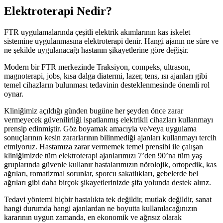
Elektroterapi Nedir?
FTR uygulamalarında çeşitli elektrik akımlarının kas iskelet
sistemine uygulanmasına elektroterapi denir. Hangi ajanın ne süre ve
ne şekilde uygulanacağı hastanın şikayetlerine göre değişir.
Modern bir FTR merkezinde Traksiyon, compeks, ultrason,
magnoterapi, jobs, kısa dalga diatermi, lazer, tens, ısı ajanları gibi
temel cihazların bulunması tedavinin desteklenmesinde önemli rol
oynar.
Kliniğimiz açıldığı günden bugüne her şeyden önce zarar
vermeyecek güvenilirliği ispatlanmış elektrikli cihazları kullanmayı
prensip edinmiştir. Göz boyamak amacıyla ve/veya uygulama
sonuçlarının kesin zararlarının bilinmediği ajanları kullanmayı tercih
etmiyoruz. Hastamıza zarar vermemek temel prensibi ile çalışan
kliniğimizde tüm elektroterapi ajanlarımızı 7’den 90’na tüm yaş
gruplarında güvenle kullanır hastalarımızın nörolojik, ortopedik, kas
ağrıları, romatizmal sorunlar, sporcu sakatlıkları, gebelerde bel
ağrıları gibi daha birçok şikayetlerinizde şifa yolunda destek alırız.
Tedavi yöntemi hiçbir hastalıkta tek değildir, mutlak değildir, sanat
hangi durumda hangi ajanlardan ne boyutta kullanılacağınızın
kararının uygun zamanda, en ekonomik ve ağrısız olarak