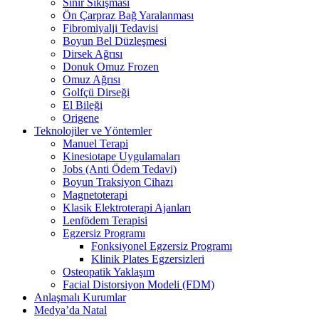
Sinir Sıkışması
Ön Çarpraz Bağ Yaralanması
Fibromiyalji Tedavisi
Boyun Bel Düzleşmesi
Dirsek Ağrısı
Donuk Omuz Frozen
Omuz Ağrısı
Golfçü Dirseği
El Bileği
Origene
Teknolojiler ve Yöntemler
Manuel Terapi
Kinesiotape Uygulamaları
Jobs (Anti Ödem Tedavi)
Boyun Traksiyon Cihazı
Magnetoterapi
Klasik Elektroterapi Ajanları
Lenfödem Terapisi
Egzersiz Programı
Fonksiyonel Egzersiz Programı
Klinik Plates Egzersizleri
Osteopatik Yaklaşım
Facial Distorsiyon Modeli (FDM)
Anlaşmalı Kurumlar
Medya’da Natal