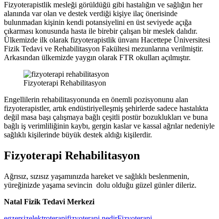
Fizyoterapistlik mesleği görüldüğü gibi hastalığın ve sağlığın her
alanında var olan ve destek verdiği kişiye ilaç önerisinde
bulunmadan kişinin kendi potansiyelini en üst seviyede açığa
çıkarması konusunda hasta ile birebir çalışan bir meslek dalıdır.
Ülkemizde ilk olarak fizyoterapistlik ünvanı Hacettepe Üniversitesi
Fizik Tedavi ve Rehabilitasyon Fakültesi mezunlarına verilmiştir.
Arkasından ülkemizde yaygın olarak FTR okulları açılmıştır.
Fizyoterapi Rehabilitasyon
Engellilerin rehabilitasyonunda en önemli pozisyonunu alan
fizyoterapistler, artık endüstiriyelleşmiş şehirlerde sadece hastalıkta
değil masa başı çalışmaya bağlı çeşitli postür bozuklukları ve buna
bağlı iş verimliliğinin kaybı, gergin kaslar ve kassal ağrılar nedeniyle
sağlıklı kişilerinde büyük destek aldığı kişilerdir.
Fizyoterapi Rehabilitasyon
Ağrısız, sızısız yaşamınızda hareket ve sağlıklı beslenmenin,
yüreğinizde yaşama sevincin dolu olduğu güzel günler dileriz.
Natal Fizik Tedavi Merkezi
egzersiz
elektroterapi
fizyoterapi nedir
Fizyoterapi