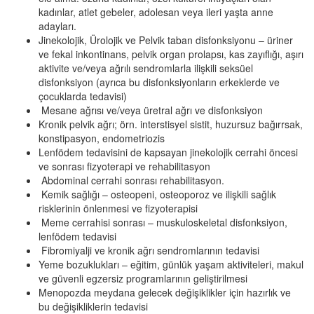
kadınlar, atlet gebeler, adolesan veya ileri yaşta anne
adayları.
Jinekolojik, Ürolojik ve Pelvik taban disfonksiyonu – üriner
ve fekal inkontinans, pelvik organ prolapsı, kas zayıflığı, aşırı
aktivite ve/veya ağrılı sendromlarla ilişkili seksüel
disfonksiyon (ayrıca bu disfonksiyonların erkeklerde ve
çocuklarda tedavisi)
Mesane ağrısı ve/veya üretral ağrı ve disfonksiyon
Kronik pelvik ağrı; örn. interstisyel sistit, huzursuz bağırrsak,
konstipasyon, endometriozis
Lenfödem tedavisini de kapsayan jinekolojik cerrahi öncesi
ve sonrası fizyoterapi ve rehabilitasyon
Abdominal cerrahi sonrası rehabilitasyon.
Kemik sağlığı – osteopeni, osteoporoz ve ilişkili sağlık
risklerinin önlenmesi ve fizyoterapisi
Meme cerrahisi sonrası – muskuloskeletal disfonksiyon,
lenfödem tedavisi
Fibromiyalji ve kronik ağrı sendromlarının tedavisi
Yeme bozuklukları – eğitim, günlük yaşam aktiviteleri, makul
ve güvenli egzersiz programlarının geliştirilmesi
Menopozda meydana gelecek değişiklikler için hazırlık ve
bu değişikliklerin tedavisi