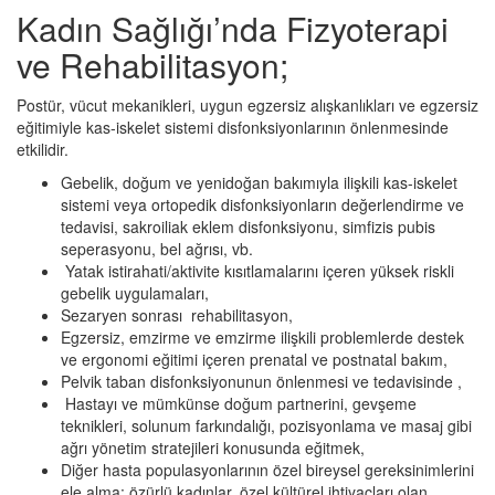
Kadın Sağlığı’nda Fizyoterapi
ve Rehabilitasyon;
Postür, vücut mekanikleri, uygun egzersiz alışkanlıkları ve egzersiz
eğitimiyle kas-iskelet sistemi disfonksiyonlarının önlenmesinde
etkilidir.
Gebelik, doğum ve yenidoğan bakımıyla ilişkili kas-iskelet
sistemi veya ortopedik disfonksiyonların değerlendirme ve
tedavisi, sakroiliak eklem disfonksiyonu, simfizis pubis
seperasyonu, bel ağrısı, vb.
Yatak istirahati/aktivite kısıtlamalarını içeren yüksek riskli
gebelik uygulamaları,
Sezaryen sonrası rehabilitasyon,
Egzersiz, emzirme ve emzirme ilişkili problemlerde destek
ve ergonomi eğitimi içeren prenatal ve postnatal bakım,
Pelvik taban disfonksiyonunun önlenmesi ve tedavisinde ,
Hastayı ve mümkünse doğum partnerini, gevşeme
teknikleri, solunum farkındalığı, pozisyonlama ve masaj gibi
ağrı yönetim stratejileri konusunda eğitmek,
Diğer hasta populasyonlarının özel bireysel gereksinimlerini
ele alma: özürlü kadınlar, özel kültürel ihtiyaçları olan