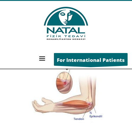
Golfçü Dirseği (Medial
Epikondilit)
For International Patients