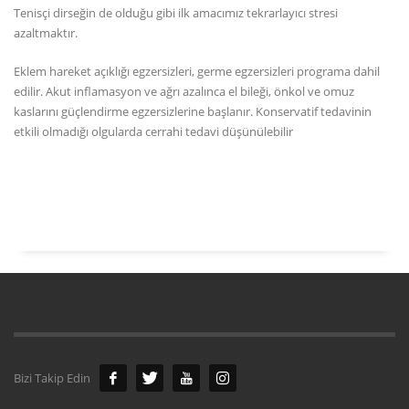
Tenisçi dirseğin de olduğu gibi ilk amacımız tekrarlayıcı stresi
azaltmaktır.
Eklem hareket açıklığı egzersizleri, germe egzersizleri programa dahil
edilir. Akut inflamasyon ve ağrı azalınca el bileği, önkol ve omuz
kaslarını güçlendirme egzersizlerine başlanır. Konservatif tedavinin
etkili olmadığı olgularda cerrahi tedavi düşünülebilir
Bizi Takip Edin