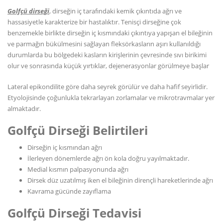
Golfçü dirseği
, dirseğin iç tarafındaki kemik çıkıntıda ağrı ve
hassasiyetle karakterize bir hastalıktır. Tenisçi dirseğine çok
benzemekle birlikte dirseğin iç kısmındaki çıkıntıya yapışan el bileğinin
ve parmağın bükülmesini sağlayan fleksörkasların aşırı kullanıldığı
durumlarda bu bölgedeki kasların kirişlerinin çevresinde sıvı birikimi
olur ve sonrasında küçük yırtıklar, dejenerasyonlar görülmeye başlar
Lateral epikondilite göre daha seyrek görülür ve daha hafif seyirlidir.
Etyolojisinde çoğunlukla tekrarlayan zorlamalar ve mikrotravmalar yer
almaktadır.
Golfçü Dirseği Belirtileri
Dirseğin iç kısmından ağrı
İlerleyen dönemlerde ağrı ön kola doğru yayılmaktadır.
Medial kısmın palpasyonunda ağrı
Dirsek düz uzatılmış iken el bileğinin dirençli hareketlerinde ağrı
Kavrama gücünde zayıflama
Golfçü Dirseği Tedavisi