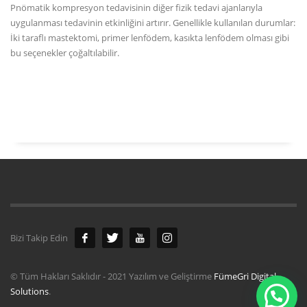
Pnömatik kompresyon tedavisinin diğer fizik tedavi ajanlarıyla
uygulanması tedavinin etkinliğini artırır. Genellikle kullanılan durumlar:
İki taraflı mastektomi, primer lenfödem, kasıkta lenfödem olması gibi
bu seçenekler çoğaltılabilir.
Bizi Takip Edin
© Tüm Hakları Saklıdır - 2021 Yazılım ve Geliştirme
FümeGri Digital
Solutions
.