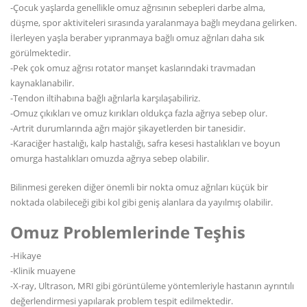
-Çocuk yaşlarda genellikle omuz ağrısının sebepleri darbe alma,
düşme, spor aktiviteleri sırasında yaralanmaya bağlı meydana gelirken.
İlerleyen yaşla beraber yıpranmaya bağlı omuz ağrıları daha sık
görülmektedir.
-Pek çok omuz ağrısı rotator manşet kaslarındaki travmadan
kaynaklanabilir.
-Tendon iltihabına bağlı ağrılarla karşılaşabiliriz.
-Omuz çıkıkları ve omuz kırıkları oldukça fazla ağrıya sebep olur.
-Artrit durumlarında ağrı majör şikayetlerden bir tanesidir.
-Karaciğer hastalığı, kalp hastalığı, safra kesesi hastalıkları ve boyun
omurga hastalıkları omuzda ağrıya sebep olabilir.
Bilinmesi gereken diğer önemli bir nokta omuz ağrıları küçük bir
noktada olabileceği gibi kol gibi geniş alanlara da yayılmış olabilir.
Omuz Problemlerinde Teşhis
-Hikaye
-Klinik muayene
-X-ray, Ultrason, MRI gibi görüntüleme yöntemleriyle hastanın ayrıntılı
değerlendirmesi yapılarak problem tespit edilmektedir.