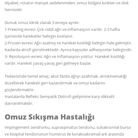
diyabet, rotator manşet zedelenmeleri, omuz bölgesi kırıkları ve disk
hernisidir.
Donuk omuz klinik olarak 3 evreye ayrılır:
1-Freezing evresi: Çok ciddi ağrı ve inflamasyon vardır. 2-3 hafta
içerisinde hareketler belirgin kısıtlanır.
2-Frozen evresi: Ağrı azalmış ve hareket kısıtlılığı belirgin hale gelmiştir.
Kaslarda atrofi görülmektedir. Ayrıca kapsüler adhezyonlar belirgindir.
3- Rezolusyon evresi: Ağrı ve inflamasyon yoktur. Hareket kısıtlılığı
vardır. Hareket yavaş yavaş geri gelmeye başlar.
Tedavisinde temel amaç; akut fazda ağrıyı azaltmak, atrokinematiği
düzelterek hareketi geri kazandırmak ve omuz kaslarını
güçlendirmektir.
Hastalarda Refleks Sempatik Distrofi gelişimine karşı dikkatli
davranılmalıdır.
Omuz Sıkışma Hastalığı
Impingement sendromu, supraspinatus tendonu, subakromial bursa
ve bisipital tendonunun humerus ile korakoakramial ark arasında