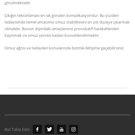
görülmektedir.
Çıkığın tekrarlaması en sık görülen komplikasyondur. Bu yüzden
tedavisinde temel amacımız omuz stabilitesini en üst düzeye çıkarmak
olmalıdır. Bunun dışındaki amaçlarımız provokatif hareketlerden
kaçınmak ve omuz çevresi kasları kuvvetlendirmektir.
Omuz ağrısı ve tedavileri konularında bizimle
iletişime
geçebilirsiniz.
Bizi Takip Edin