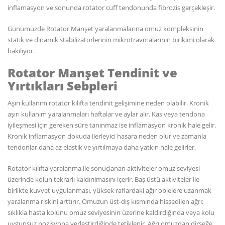
inflamasyon ve sonunda rotator cuff tendonunda fibrozis gerçekleşir.
Günümüzde Rotator Manşet yaralanmalarına omuz kompleksinin
statik ve dinamik stabilizatörlerinin mikrotravmalarının birikimi olarak
bakılıyor.
Rotator Manşet Tendinit ve
Yırtıkları Sebpleri
Aşırı kullanım rotator kılıfta tendinit gelişimine neden olabilir. Kronik
aşırı kullanım yaralanmaları haftalar ve aylar alır. Kas veya tendona
iyileşmesi için gereken süre tanınmaz ise inflamasyon kronik hale gelir.
Kronik inflamasyon dokuda ilerleyici hasara neden olur ve zamanla
tendonlar daha az elastik ve yırtılmaya daha yatkın hale gelirler.
Rotator kılıfta yaralanma ile sonuçlanan aktiviteler omuz seviyesi
üzerinde kolun tekrarlı kaldırılmasını içerir. Baş üstü aktiviteler ile
birlikte kuvvet uygulanması, yüksek raflardaki ağır objelere uzanmak
yaralanma riskini arttırır. Omuzun üst-dış kısmında hissedilen ağrı;
sıklıkla hasta kolunu omuz seviyesinin üzerine kaldırdığında veya kolu
uygunsuz pozisyona yerleştirdiğinde tetiklenir. Ağrı omuzdan dirseğe