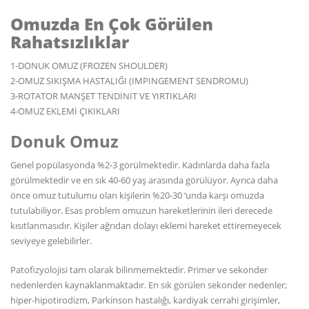
Omuzda En Çok Görülen
Rahatsızlıklar
1-DONUK OMUZ (FROZEN SHOULDER)
2-OMUZ SIKIŞMA HASTALIĞI (IMPINGEMENT SENDROMU)
3-ROTATOR MANŞET TENDİNİT VE YIRTIKLARI
4-OMUZ EKLEMİ ÇIKIKLARI
Donuk Omuz
Genel popülasyonda %2-3 görülmektedir. Kadınlarda daha fazla
görülmektedir ve en sık 40-60 yaş arasında görülüyor. Ayrıca daha
önce omuz tutulumu olan kişilerin %20-30 ‘unda karşı omuzda
tutulabiliyor. Esas problem omuzun hareketlerinin ileri derecede
kısıtlanmasıdır. Kişiler ağrıdan dolayı eklemi hareket ettiremeyecek
seviyeye gelebilirler.
Patofizyolojisi tam olarak bilinmemektedir. Primer ve sekonder
nedenlerden kaynaklanmaktadır. En sık görülen sekonder nedenler;
hiper-hipotirodizm, Parkinson hastalığı, kardiyak cerrahi girişimler,