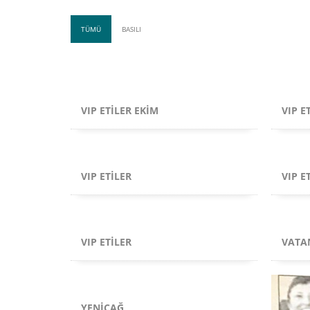
TÜMÜ
BASILI
VIP ETILER EKIM
VIP E
VIP ETILER
VIP E
VIP ETILER
VATA
YENIÇAĞ