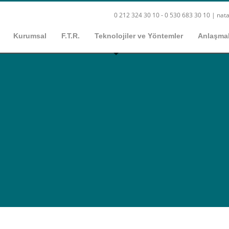
0 212 324 30 10 - 0 530 683 30 10 |
nata
Kurumsal
F.T.R.
Teknolojiler ve Yöntemler
Anlaşmal