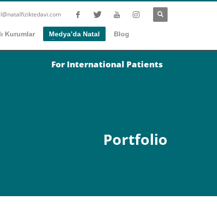
l@natalfiziktedavi.com
ı Kurumlar
Medya’da Natal
Blog
For International Patients
Portfolio