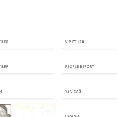
TILER
VIP ETILER
TILER
PEOPLE REPORT
N
YENIÇAĞ
BASIN-4