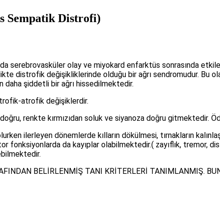
 Sempatik Distrofi)
ak da serebrovasküler olay ve miyokard enfarktüs sonrasında etkile
likte distrofik değişikliklerinde olduğu bir ağrı sendromudur. Bu o
aha şiddetli bir ağrı hissedilmektedir.
ofik-atrofik değişiklerdir.
 doğru, renkte kırmızıdan soluk ve siyanoza doğru gitmektedir. Öd
olurken ilerleyen dönemlerde kılların dökülmesi, tırnakların kalın
 fonksiyonlarda da kayıplar olabilmektedir.( zayıflık, tremor, di
bilmektedir.
INDAN BELİRLENMİŞ TANI KRİTERLERİ TANIMLANMIŞ. BUN