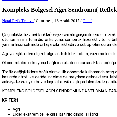
Kompleks Bölgesel Ağrı Sendromu( Refleks
Natal Fizik Tedavi
/
Cumartesi, 16 Aralık 2017
/
Genel
Çoğunlukla travma( kırıklar) veya cerrahi girişim ile ender olar
otonom sinir sitemi disfonksiyonu, sempatik hiperaktivite ile bir
yanma hissi şeklinde ortaya çıkmaktadırve sebep olan durumdan d
Ağrıya eşlik eden diğer bulgular; tutukluk, ödem, vazomotor-distr
Otonomik disfonksiyona bağlı olarak; deri ısısı sıcaktan soğuğa
Trofik değişikliklere bağlı olarak; İlk dönemde kıllanmada artış 
kaslarda atrofi ve deride incelme de meydana gelmektedir. Motor
anksiyete ve uyku bozukluğu gibi psikolojik problemlerde görüle
KOMPLEKS BÖLGESEL AĞRI SENDROMUNDA VELDMAN TARAF
KRİTER1
Ağrı
Diğer ekstremite ile karşılaştırıldığında ısı farkı