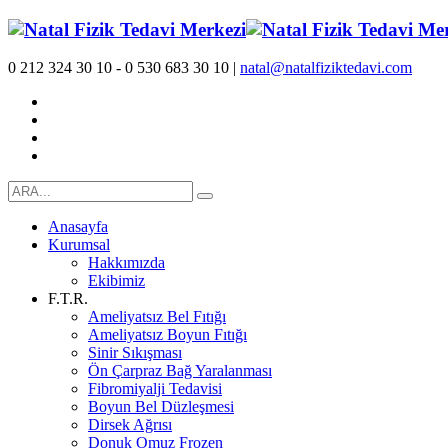
0 212 324 30 10 - 0 530 683 30 10 |
natal@natalfiziktedavi.com
Anasayfa
Kurumsal
Hakkımızda
Ekibimiz
F.T.R.
Ameliyatsız Bel Fıtığı
Ameliyatsız Boyun Fıtığı
Sinir Sıkışması
Ön Çarpraz Bağ Yaralanması
Fibromiyalji Tedavisi
Boyun Bel Düzleşmesi
Dirsek Ağrısı
Donuk Omuz Frozen