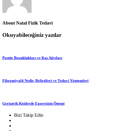
About
Natal Fizik Tedavi
Okuyabileceğiniz yazılar
Postür Bozuklukları ve Kas Ağrıları
Fibromiyalji Nedir, Belirtileri ve Tedavi Yöntemleri
Geriatrik Kişilerde Egzersizin Önemi
Bizi Takip Edin