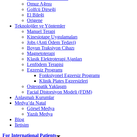
Omuz Ağrısı
Golfçü Dirseği
El Bileği
Origene
Teknolojiler ve Yöntemler
Manuel Terapi
Kinesiotape Uygulamaları
Jobs (Anti Ödem Tedavi)
Boyun Traksiyon Cihazı
Magnetoterapi
Klasik Elektroterapi Ajanları
Lenfödem Terapisi
Egzersiz Programı
Fonksiyonel Egzersiz Programı
Klinik Plates Egzersizleri
Osteopatik Yaklaşım
Facial Distorsiyon Modeli (FDM)
Anlaşmalı Kurumlar
Medya’da Natal
Görsel Medya
Yazılı Medya
Blog
İletişim
For International Patients