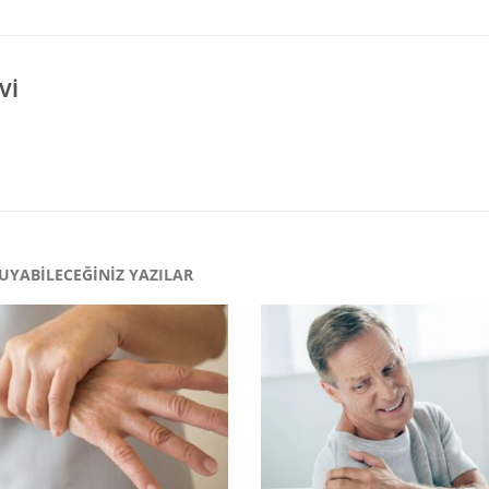
VI
UYABILECEĞINIZ YAZILAR