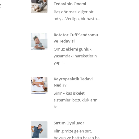
Tedavinin Önemi
E
Baş dönmesi diğer bir
adıyla Vertigo, bir hasta...
Rotator Cuff Sendromu
ve Tedavisi
Omuz eklemi günlük
yaşamdaki hareketlerin
yapıl...
Kayropraktik Tedavi
Nedir?
Sinir – kas iskelet
sistemleri bozuklukların
te...
Sırtım Oyuluyor!
Kliniğimize gelen sırt,
boyun ve hatta bazen ba...