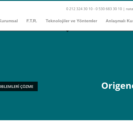
0 212 324 30 10 - 0 530 683 30 10 |
nata
Kurumsal
F.T.R.
Teknolojiler ve Yöntemler
Anlaşmalı Ku
Origen
ROBLEMLERI ÇÖZME