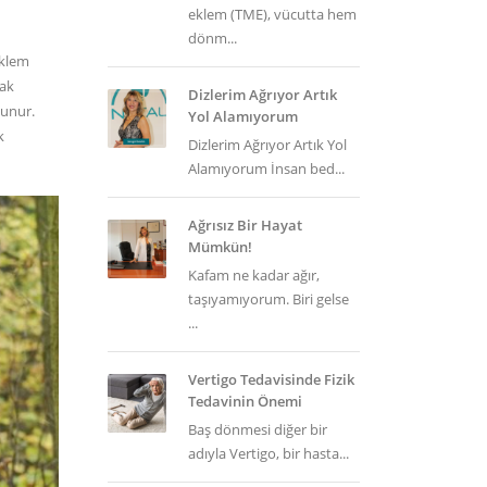
eklem (TME), vücutta hem
dönm...
eklem
rak
Dizlerim Ağrıyor Artık
lunur.
Yol Alamıyorum
k
Dizlerim Ağrıyor Artık Yol
Alamıyorum İnsan bed...
Ağrısız Bir Hayat
Mümkün!
Kafam ne kadar ağır,
taşıyamıyorum. Biri gelse
...
Vertigo Tedavisinde Fizik
Tedavinin Önemi
Baş dönmesi diğer bir
adıyla Vertigo, bir hasta...