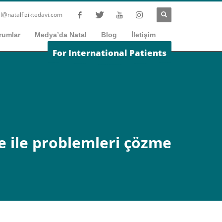
l@natalfiziktedavi.com
rumlar
Medya’da Natal
Blog
İletişim
For International Patients
e ile problemleri çözme