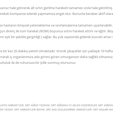
ansız hale getirerek alt sırtın gerilme hareketi tamamen izole hale getirilmiş
areketi kompanse ederek yapmamıza engel olur. Bununla beraber aktif olarak
 hastanın bireysel yeteneklerine ve sınırlamalarına tamamen uyarlanabilir
un direnç ile tüm hareket (ROM) boyunca sırtını hareket ettirir ve eğitir. Bö
n eşit bir şekilde gerginliği ) sağlar. Bu yük sayesinde giderek kuvveti artan s
ir kez 20 dakika yeterli olmaktadır. Kronik şikayetler için yaklaşık 10 haftal
rarak iç organlarımıza askı görevi gören omurganızın daha sağlıklı olmasına
utluluk ile de ruhunuza bir iyilik sunmuş olursunuz.
PILATES HAREKETLERI
,
SIRT AĞRISI TEDAVISI
,
SIRT AĞRISINA IYI GELEN EGZERSIZLER
,
SIRT AĞRISI
IZIK TEDAVI
,
SIRT HAREKETLERI BAYAN
,
SIRT KASI GÜÇLENDIRME HAREKETLERI
,
SIRT KASLARI NA