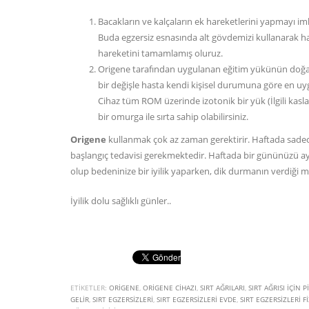
Bacakların ve kalçaların ek hareketlerini yapmayı imk
Buda egzersiz esnasında alt gövdemizi kullanarak h
hareketini tamamlamış oluruz.
Origene tarafından uygulanan eğitim yükünün doğası
bir değişle hasta kendi kişisel durumuna göre en uyg
Cihaz tüm ROM üzerinde izotonik bir yük (İlgili kasları
bir omurga ile sırta sahip olabilirsiniz.
Origene
kullanmak çok az zaman gerektirir. Haftada sadece b
başlangıç tedavisi gerekmektedir. Haftada bir gününüzü ayı
olup bedeninize bir iyilik yaparken, dik durmanın verdiği m
İyilik dolu sağlıklı günler..
ETIKETLER:
ORIGENE
,
ORIGENE CIHAZI
,
SIRT AĞRILARI
,
SIRT AĞRISI IÇIN 
GELIR
,
SIRT EGZERSIZLERI
,
SIRT EGZERSIZLERI EVDE
,
SIRT EGZERSIZLERI F