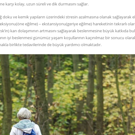
 karşı kolay, uzun süreli ve dik durmasını sağlar.
bağ doku ve kemik yapıların üzerindeki stresin azalmasına olanak sağlayarak 
leksiyonu(öne eğilme) – ekstansiyonu(geriye eğilme) hareketinin tekrarlı ola
n(disk’in) kan dolaşımının artmasını sağlayarak beslenmesine büyük katkıda bu
nın iyi beslenmesi günümüz yaşam koşullarının kaçınılmaz bir sonucu olara
umakla birlikte tedavilerinde de büyük yardımcı olmaktadır.