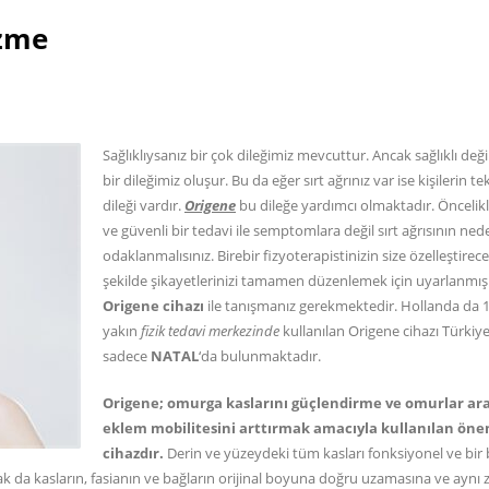
özme
Sağlıklıysanız bir çok dileğimiz mevcuttur. Ancak sağlıklı değil
bir dileğimiz oluşur. Bu da eğer sırt ağrınız var ise kişilerin tek
dileği vardır.
Origene
bu dileğe yardımcı olmaktadır. Öncelikle
ve güvenli bir tedavi ile semptomlara değil sırt ağrısının ned
odaklanmalısınız. Birebir fizyoterapistinizin size özelleştirece
şekilde şikayetlerinizi tamamen düzenlemek için uyarlanmış
Origene cihazı
ile tanışmanız gerekmektedir. Hollanda da 1
yakın
fizik tedavi merkezinde
kullanılan Origene cihazı Türkiy
sadece
NATAL
‘da bulunmaktadır.
Origene; omurga kaslarını güçlendirme ve omurlar ar
eklem mobilitesini arttırmak amacıyla kullanılan önem
cihazdır.
Derin ve yüzeydeki tüm kasları fonksiyonel ve bir
rak da kasların, fasianın ve bağların orijinal boyuna doğru uzamasına ve ayn