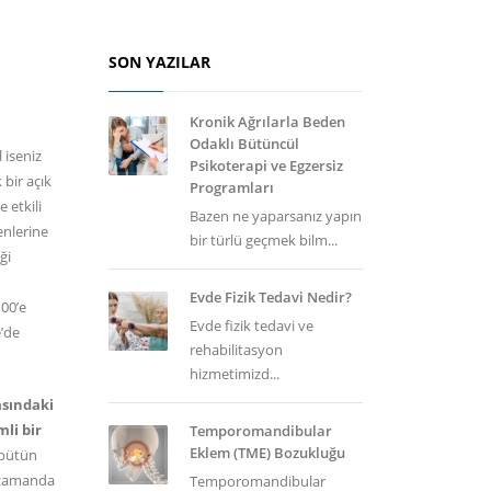
SON YAZILAR
Kronik Ağrılarla Beden
Odaklı Bütüncül
 iseniz
Psikoterapi ve Egzersiz
 bir açık
Programları
 etkili
Bazen ne yaparsanız yapın
enlerine
bir türlü geçmek bilm...
ği
Evde Fizik Tedavi Nedir?
00’e
Evde fizik tedavi ve
e’de
rehabilitasyon
hizmetimizd...
asındaki
li bir
Temporomandibular
Eklem (TME) Bozukluğu
 bütün
ı zamanda
Temporomandibular