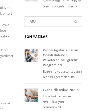
Sırtımız, vücudumuzun en
önemli bölgelerinden b...
 oluyor.
 bir sırt
. Başka
ylece
ağlıklı
SON YAZILAR
ık bir
Kronik Ağrılarla Beden
Odaklı Bütüncül
 yardımcı
Psikoterapi ve Egzersiz
Programları
Bazen ne yaparsanız yapın
bir türlü geçmek bilm...
Evde Fizik Tedavi Nedir?
Evde fizik tedavi ve
rehabilitasyon
NA NE IYI
hizmetimizd...
SIL