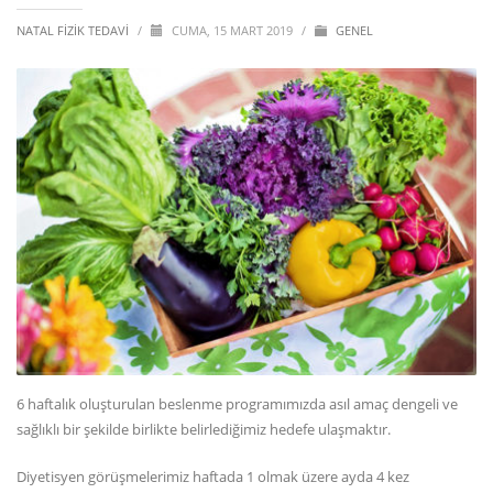
NATAL FIZIK TEDAVI
/
CUMA, 15 MART 2019
/
GENEL
6 haftalık oluşturulan beslenme programımızda asıl amaç dengeli ve
sağlıklı bir şekilde birlikte belirlediğimiz hedefe ulaşmaktır.
Diyetisyen görüşmelerimiz haftada 1 olmak üzere ayda 4 kez