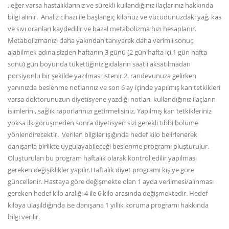
, eğer varsa hastalıklarınız ve sürekli kullandığınız ilaçlarınız hakkında
bilgi alınır. Analiz cihazı ile başlangıç kilonuz ve vücudunuzdaki yağ, kas
ve sıvı oranları kaydedilir ve bazal metabolizma hızı hesaplanır.
Metabolizmanızı daha yakından tanıyarak daha verimli sonuç
alabilmek adına sizden haftanın 3 günü (2 gün hafta içi,1 gün hafta
sonu) gün boyunda tükettiğiniz gıdaların saatli aksatılmadan
porsiyonlu bir şekilde yazılması istenir.2. randevunuza gelirken
yanınızda beslenme notlarınız ve son 6 ay içinde yapılmış kan tetkikleri
varsa doktorunuzun diyetisyene yazdığı notları, kullandığınız ilaçların
isimlerini, sağlık raporlarınızı getirmelisiniz. Yapılmış kan tetkikleriniz
yoksa ilk görüşmeden sonra diyetisyen sizi gerekli tıbbi bölüme
yönlendirecektir. Verilen bilgiler ışığında hedef kilo belirlenerek
danışanla birlikte uygulayabileceği beslenme programı oluşturulur.
Oluşturulan bu program haftalık olarak kontrol edilir yapılması
gereken değişiklikler yapılır.Haftalık diyet programı kişiye göre
güncellenir. Hastaya göre değişmekte olan 1 ayda verilmesi/alınması
gereken hedef kilo aralığı 4 ile 6 kilo arasında değişmektedir. Hedef
kiloya ulaşıldığında ise danışana 1 yıllık koruma programı hakkında
bilgi verilir.