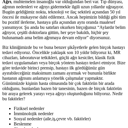
Ağrı
, muhtemelen insanoğlu var olduğundan beri var. Tıp dünyası,
ağrının nedenleri ve ağrıyı gidermekle ilgili uzun yıllardır uğraşıyor.
Bugün geldiğimiz nokta, teknoloji ve ilaç sektörü açısından 50 yıl
öncesi ile mukayese dahi edilemez. Ancak hepimizin bildiği gibi tüm
bu pozitif ilerleme, hastaya şifa açısından aynı oranda maalesef
yansımıyor. Şu anda bu satırları okurken birçoğunuz “Aylardır belim
ağrıyor, çeşitli doktorlara gittim, her şeye bakıldı, hiçbir şey
bulunamadı ama belim ağrımaya devam ediyor” diyorsunuz.
Biz kliniğimizde bu ve buna benzer şikâyetlerle gelen birçok hastayı
tedavi ediyoruz. Öncelikle yaklaşık son 10 yıldır biliyoruz ki, MR
cihazları, laboratuvar tetkikleri, güçlü ağrı kesiciler, klasik fizik
tedavi uygulamaları veya birçok yöntem hastayı tedavi etmiyor. Bize
göre tedavide birinci prensip, hastayı ilk gördüğünüz gün
ayırabileceğiniz maksimum zamanı ayırmak ve bununla birlikte
hastanın ağrısını anlamaya yönelik çalışmalar yapmaktır.
Günümüzde kişinin hasta olmasında bir çok faktörün bir arada
olduğunu, bunlardan bazen bir tanesinin, bazen de birçok faktörün
bir araya gelerek yarayı veya ağrıyı oluşturduğunu biliyoruz. Nedir
bu faktörler?
Fiziksel nedenler
İmmünolojik nedenler
Sosyal nedenler (aile,iş,çevre vb. faktörler)
Beslenme