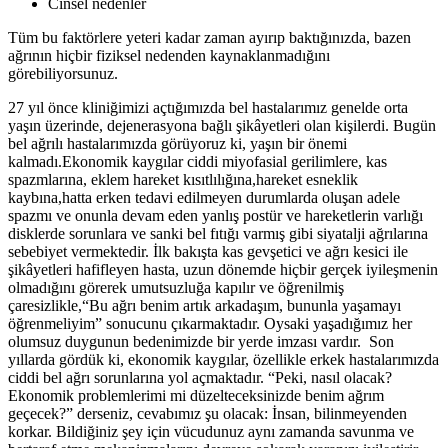
Cinsel nedenler
Tüm bu faktörlere yeteri kadar zaman ayırıp baktığınızda, bazen
ağrının hiçbir fiziksel nedenden kaynaklanmadığını
görebiliyorsunuz.
27 yıl önce kliniğimizi açtığımızda bel hastalarımız genelde orta
yaşın üzerinde, dejenerasyona bağlı şikâyetleri olan kişilerdi. Bugün
bel ağrılı hastalarımızda görüyoruz ki, yaşın bir önemi
kalmadı.Ekonomik kaygılar ciddi miyofasial gerilimlere, kas
spazmlarına, eklem hareket kısıtlılığına,hareket esneklik
kaybına,hatta erken tedavi edilmeyen durumlarda oluşan adele
spazmı ve onunla devam eden yanlış postür ve hareketlerin varlığı
disklerde sorunlara ve sanki bel fıtığı varmış gibi siyatalji ağrılarına
sebebiyet vermektedir. İlk bakışta kas gevşetici ve ağrı kesici ile
şikâyetleri hafifleyen hasta, uzun dönemde hiçbir gerçek iyileşmenin
olmadığını görerek umutsuzluğa kapılır ve öğrenilmiş
çaresizlikle,“Bu ağrı benim artık arkadaşım, bununla yaşamayı
öğrenmeliyim” sonucunu çıkarmaktadır. Oysaki yaşadığımız her
olumsuz duygunun bedenimizde bir yerde imzası vardır. Son
yıllarda gördük ki, ekonomik kaygılar, özellikle erkek hastalarımızda
ciddi bel ağrı sorunlarına yol açmaktadır. “Peki, nasıl olacak?
Ekonomik problemlerimi mi düzelteceksinizde benim ağrım
geçecek?” derseniz, cevabımız şu olacak: İnsan, bilinmeyenden
korkar. Bildiğiniz şey için vücudunuz aynı zamanda savunma ve