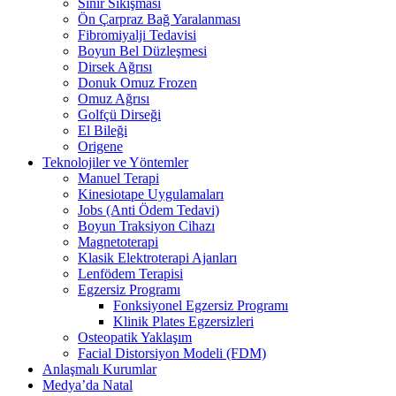
Sinir Sıkışması
Ön Çarpraz Bağ Yaralanması
Fibromiyalji Tedavisi
Boyun Bel Düzleşmesi
Dirsek Ağrısı
Donuk Omuz Frozen
Omuz Ağrısı
Golfçü Dirseği
El Bileği
Origene
Teknolojiler ve Yöntemler
Manuel Terapi
Kinesiotape Uygulamaları
Jobs (Anti Ödem Tedavi)
Boyun Traksiyon Cihazı
Magnetoterapi
Klasik Elektroterapi Ajanları
Lenfödem Terapisi
Egzersiz Programı
Fonksiyonel Egzersiz Programı
Klinik Plates Egzersizleri
Osteopatik Yaklaşım
Facial Distorsiyon Modeli (FDM)
Anlaşmalı Kurumlar
Medya’da Natal