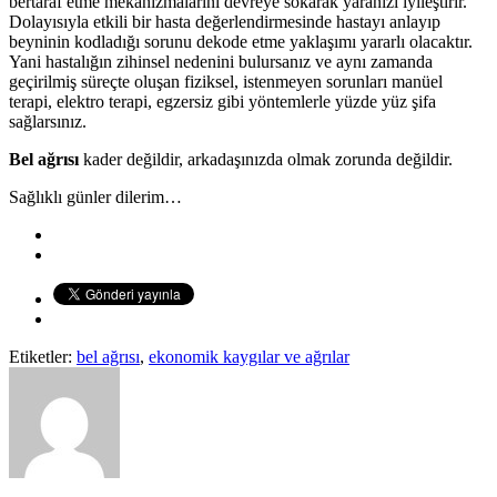
bertaraf etme mekanizmalarını devreye sokarak yaranızı iyileştirir.
Dolayısıyla etkili bir hasta değerlendirmesinde hastayı anlayıp
beyninin kodladığı sorunu dekode etme yaklaşımı yararlı olacaktır.
Yani hastalığın zihinsel nedenini bulursanız ve aynı zamanda
geçirilmiş süreçte oluşan fiziksel, istenmeyen sorunları manüel
terapi, elektro terapi, egzersiz gibi yöntemlerle yüzde yüz şifa
sağlarsınız.
Bel ağrısı
kader değildir, arkadaşınızda olmak zorunda değildir.
Sağlıklı günler dilerim…
Etiketler:
bel ağrısı
,
ekonomik kaygılar ve ağrılar