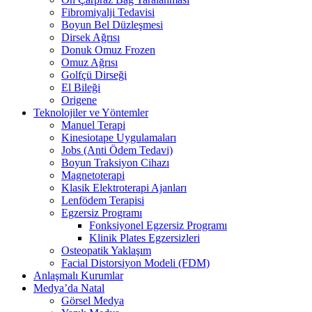
Fibromiyalji Tedavisi
Boyun Bel Düzleşmesi
Dirsek Ağrısı
Donuk Omuz Frozen
Omuz Ağrısı
Golfçü Dirseği
El Bileği
Origene
Teknolojiler ve Yöntemler
Manuel Terapi
Kinesiotape Uygulamaları
Jobs (Anti Ödem Tedavi)
Boyun Traksiyon Cihazı
Magnetoterapi
Klasik Elektroterapi Ajanları
Lenfödem Terapisi
Egzersiz Programı
Fonksiyonel Egzersiz Programı
Klinik Plates Egzersizleri
Osteopatik Yaklaşım
Facial Distorsiyon Modeli (FDM)
Anlaşmalı Kurumlar
Medya’da Natal
Görsel Medya