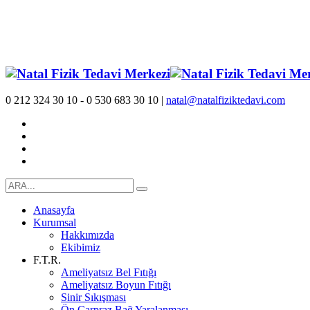
0 212 324 30 10 - 0 530 683 30 10 |
natal@natalfiziktedavi.com
Anasayfa
Kurumsal
Hakkımızda
Ekibimiz
F.T.R.
Ameliyatsız Bel Fıtığı
Ameliyatsız Boyun Fıtığı
Sinir Sıkışması
Ön Çarpraz Bağ Yaralanması