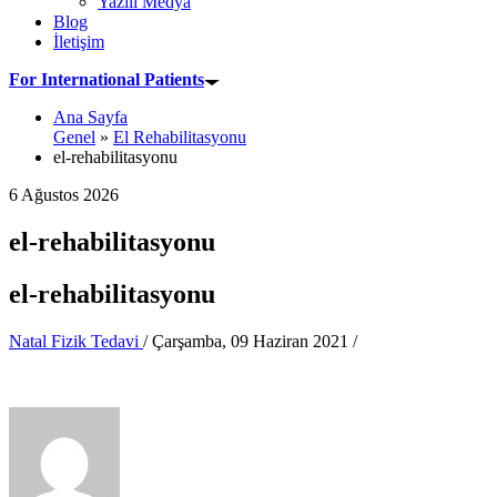
Yazılı Medya
Blog
İletişim
For International Patients
Ana Sayfa
Genel
»
El Rehabilitasyonu
el-rehabilitasyonu
6 Ağustos 2026
el-rehabilitasyonu
el-rehabilitasyonu
Natal Fizik Tedavi
/
Çarşamba, 09 Haziran 2021
/