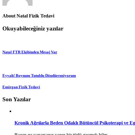
About
Natal Fizik Tedavi
Okuyabileceğiniz yazılar
Natal FTR Ekibinden Mesaj Var
Eyvah! Boynum Tutuldu Döndüremiyorum
Emirgan Fizik Tedavi
Son Yazılar
Kronik Ağrılarla Beden Odaklı Bütüncül Psikoterapi ve Eg
Bazen ne yaparsanız yapın bir türlü geçmek bilm...