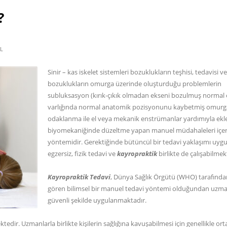
?
L
Sinir – kas iskelet sistemleri bozuklukların teşhisi, tedavisi v
bozuklukların omurga üzerinde oluşturduğu problemlerin
subluksasyon (kırık-çıkık olmadan ekseni bozulmuş normal
varlığında normal anatomik pozisyonunu kaybetmiş omurg
odaklanma ile el veya mekanik enstrümanlar yardımıyla ek
biyomekaniğinde düzeltme yapan manuel müdahaleleri içer
yöntemidir. Gerektiğinde bütüncül bir tedavi yaklaşımı uyg
egzersiz, fizik tedavi ve
kayropraktik
birlikte de çalışabilmek
Kayropraktik Tedavi
, Dünya Sağlık Örgütü (WHO) tarafında
gören bilimsel bir manuel tedavi yöntemi olduğundan uzma
güvenli şekilde uygulanmaktadır.
dir. Uzmanlarla birlikte kişilerin sağlığına kavuşabilmesi için genellikle or