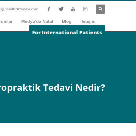
l@natalfiziktedavi.com
rumlar
Medya’da Natal
Blog
İletişim
For International Patients
opraktik Tedavi Nedir?