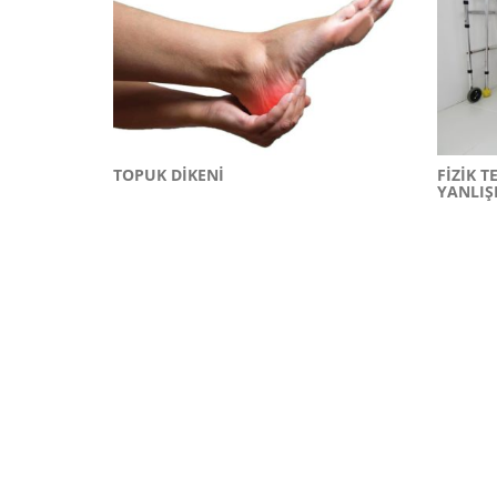
TOPUK DIKENI
FIZIK 
YANLIŞ