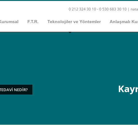
0 212 324 30 10 - 0 530 683 30 10 |
nata
Kurumsal
F.T.R.
Teknolojiler ve Yöntemler
Anlaşmalı Ku
Kayr
TEDAVI NEDIR?