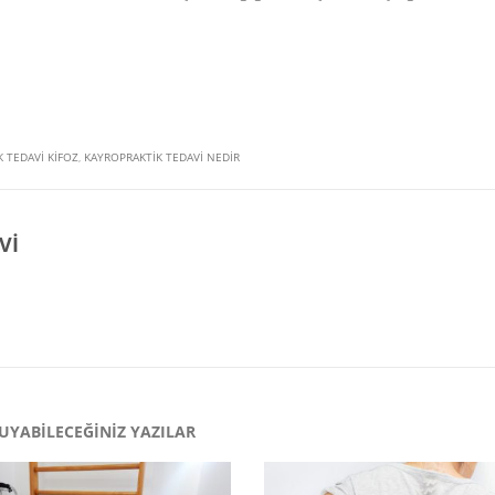
 TEDAVI KIFOZ
,
KAYROPRAKTIK TEDAVI NEDIR
VI
UYABILECEĞINIZ YAZILAR