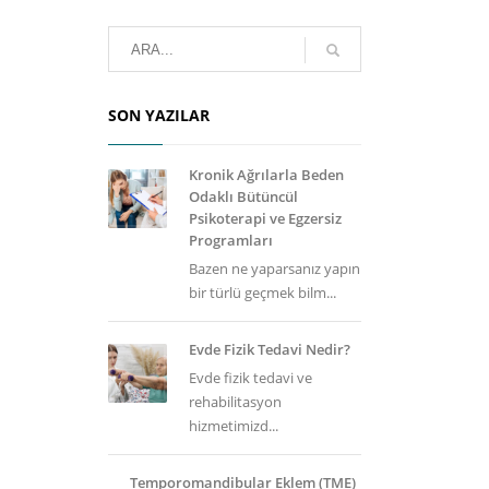
SON YAZILAR
Kronik Ağrılarla Beden
Odaklı Bütüncül
Psikoterapi ve Egzersiz
Programları
Bazen ne yaparsanız yapın
bir türlü geçmek bilm...
Evde Fizik Tedavi Nedir?
Evde fizik tedavi ve
rehabilitasyon
hizmetimizd...
Temporomandibular Eklem (TME)