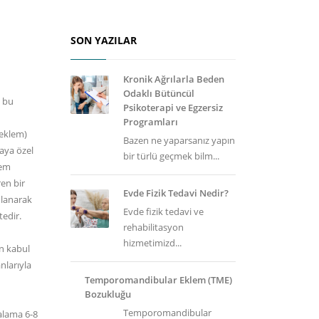
SON YAZILAR
Kronik Ağrılarla Beden
Odaklı Bütüncül
e bu
Psikoterapi ve Egzersiz
Programları
 eklem)
Bazen ne yaparsanız yapın
aya özel
bir türlü geçmek bilm...
lem
en bir
Evde Fizik Tedavi Nedir?
ulanarak
Evde fizik tedavi ve
tedir.
rehabilitasyon
hizmetimizd...
n kabul
nlarıyla
Temporomandibular Eklem (TME)
Bozukluğu
Temporomandibular
talama 6-8