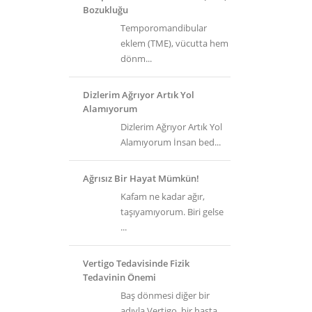
Bozukluğu
Temporomandibular
eklem (TME), vücutta hem
dönm...
Dizlerim Ağrıyor Artık Yol
Alamıyorum
Dizlerim Ağrıyor Artık Yol
Alamıyorum İnsan bed...
Ağrısız Bir Hayat Mümkün!
Kafam ne kadar ağır,
taşıyamıyorum. Biri gelse
...
Vertigo Tedavisinde Fizik
Tedavinin Önemi
Baş dönmesi diğer bir
adıyla Vertigo, bir hasta...