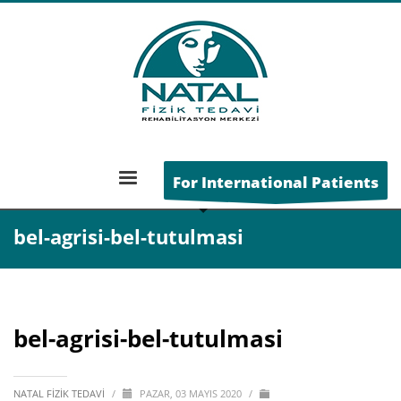
Genel
»
Eyvah Belim Tutuldu!
ANA SAYFA
For International Patients
BEL-AGRISI-BEL-TUTULMASI
bel-agrisi-bel-tutulmasi
bel-agrisi-bel-tutulmasi
NATAL FIZIK TEDAVI
/
PAZAR, 03 MAYIS 2020
/