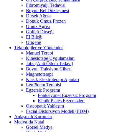
Fibromiyalji Tedavisi
Boyun Bel Düzleşmesi
Dirsek Ağrısı
Donuk Omuz Frozen
Omuz Ağrısı
Golfçü Dirseği
El Bileği
Origene
Teknolojiler ve Yöntemler
Manuel Terapi
Kinesiotape Uygulamaları
Jobs (Anti Ödem Tedavi)
Boyun Traksiyon Cihazı
Magnetoterapi
Klasik Elektroterapi Ajanları
Lenfödem Terapisi
Egzersiz Programı
Fonksiyonel Egzersiz Programı
Klinik Plates Egzersizleri
Osteopatik Yaklaşım
Facial Distorsiyon Modeli (FDM)
Anlaşmalı Kurumlar
Medya’da Natal
Görsel Medya