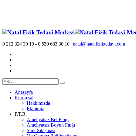
0 212 324 30 10 - 0 530 683 30 10 |
natal@natalfiziktedavi.com
Anasayfa
Kurumsal
Hakkımızda
Ekibimiz
F.T.R.
Ameliyatsız Bel Fıtığı
Ameliyatsız Boyun Fıtığı
Sinir Sıkışması
Ön Çarpraz Bağ Yaralanması