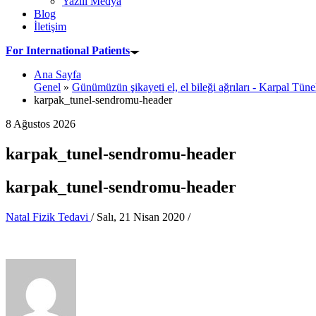
Yazılı Medya
Blog
İletişim
For International Patients
Ana Sayfa
Genel
»
Günümüzün şikayeti el, el bileği ağrıları - Karpal Tü
karpak_tunel-sendromu-header
8 Ağustos 2026
karpak_tunel-sendromu-header
karpak_tunel-sendromu-header
Natal Fizik Tedavi
/
Salı, 21 Nisan 2020
/