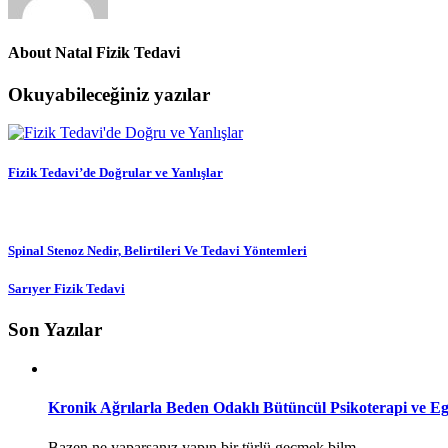
About
Natal Fizik Tedavi
Okuyabileceğiniz yazılar
Fizik Tedavi’de Doğrular ve Yanlışlar
Spinal Stenoz Nedir, Belirtileri Ve Tedavi Yöntemleri
Sarıyer Fizik Tedavi
Son Yazılar
Kronik Ağrılarla Beden Odaklı Bütüncül Psikoterapi ve Eg
Bazen ne yaparsanız yapın bir türlü geçmek bilm...