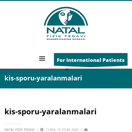
Genel
»
Kayak Yaralanmaları
ANA SAYFA
For International Patients
KIS-SPORU-YARALANMALARI
kis-sporu-yaralanmalari
kis-sporu-yaralanmalari
NATAL FIZIK TEDAVI
/
CUMA, 10 OCAK 2020
/