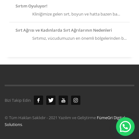
Sırtım Oyuluyor!
Kliniğimize gelen sırt, boyun ve hatta bazen ba...
Sırt Ağrısı ve Kadınlarda Sırt Ağrılarının Nedenleri
Sırtımız, vücudumuzun en önemli bölgelerinden b...
Bizi Takip Edin
© Tüm Hakları Saklıdır - 2021 Yazılım ve Geliştirme
FümeGri Digital
Solutions
.