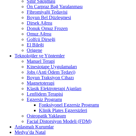
Sinir Sıkışması
Ön Çarpraz Bağ Yaralanması
Fibromiyalji Tedavisi
Boyun Bel Düzleşmesi
Dirsek Ağrısı
Donuk Omuz Frozen
Omuz Ağrısı
Golfçü Dirseği
El Bileği
Origene
Teknolojiler ve Yöntemler
Manuel Terapi
Kinesiotape Uygulamaları
Jobs (Anti Ödem Tedavi)
Boyun Traksiyon Cihazı
Magnetoterapi
Klasik Elektroterapi Ajanları
Lenfödem Terapisi
Egzersiz Programı
Fonksiyonel Egzersiz Programı
Klinik Plates Egzersizleri
Osteopatik Yaklaşım
Facial Distorsiyon Modeli (FDM)
Anlaşmalı Kurumlar
Medya’da Natal