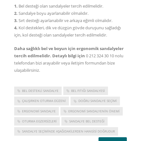
1.
Bel desteği olan sandalyeler tercih edilmelidir.
2.
Sandalye boyu ayarlanabilir olmalıdır.
3.
Sırt desteği ayarlanabilir ve arkaya eğimli olmalıdır.
4.
Kol destekleri, dik ve düzgün gövde duruşunu sağladığı
için, kol desteği olan sandalyeler tercih edilmelidir.
Daha sağlıklı bel ve boyun için ergonomik sandalyeler
tercih edilmelidir. Detaylı bilgi için
0 212 324 30 10
nolu
telefondan bizi arayabilir veya
iletişim formundan
bize
ulaşabilirsiniz.
BEL DESTEKLI SANDALYE
BEL FITIĞI SANDALYESI
ÇALIŞIRKEN OTURMA DÜZENI
DOĞRU SANDALYE SEÇIMI
ERGONOMI SANDALYE
ERGONOMI SANDALYENIN ÖNEMI
OTURMA EGZERSIZLERI
SANDALYE BEL DESTEĞI
SANDALYE SEÇIMINDE AŞAĞIDAKILERDEN HANGISI DOĞRUDUR