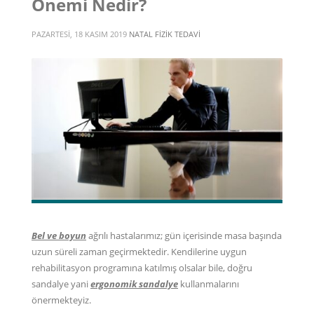
Önemi Nedir?
PAZARTESI, 18 KASIM 2019
NATAL FIZIK TEDAVI
Bel ve boyun
ağrılı hastalarımız; gün içerisinde masa başında
uzun süreli zaman geçirmektedir. Kendilerine uygun
rehabilitasyon programına katılmış olsalar bile, doğru
sandalye yani
ergonomik sandalye
kullanmalarını
önermekteyiz.