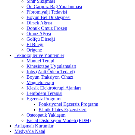
Sinir Sıkışması
Ön Çarpraz Bağ Yaralanması
Fibromiyalji Tedavisi
Boyun Bel Düzleşmesi
Dirsek Ağrısı
Donuk Omuz Frozen
Omuz Ağrısı
Golfçü Dirseği
El Bileği
Origene
Teknolojiler ve Yöntemler
Manuel Terapi
Kinesiotape Uygulamaları
Jobs (Anti Ödem Tedavi)
Boyun Traksiyon Cihazı
Magnetoterapi
Klasik Elektroterapi Ajanları
Lenfödem Terapisi
Egzersiz Programı
Fonksiyonel Egzersiz Programı
Klinik Plates Egzersizleri
Osteopatik Yaklaşım
Facial Distorsiyon Modeli (FDM)
Anlaşmalı Kurumlar
Medya’da Natal