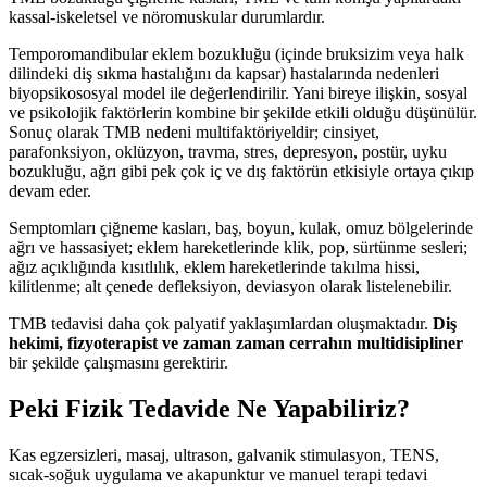
kassal-iskeletsel ve nöromuskular durumlardır.
Temporomandibular eklem bozukluğu (içinde bruksizim veya halk
dilindeki diş sıkma hastalığını da kapsar) hastalarında nedenleri
biyopsikososyal model ile değerlendirilir. Yani bireye ilişkin, sosyal
ve psikolojik faktörlerin kombine bir şekilde etkili olduğu düşünülür.
Sonuç olarak TMB nedeni multifaktöriyeldir; cinsiyet,
parafonksiyon, oklüzyon, travma, stres, depresyon, postür, uyku
bozukluğu, ağrı gibi pek çok iç ve dış faktörün etkisiyle ortaya çıkıp
devam eder.
Semptomları çiğneme kasları, baş, boyun, kulak, omuz bölgelerinde
ağrı ve hassasiyet; eklem hareketlerinde klik, pop, sürtünme sesleri;
ağız açıklığında kısıtlılık, eklem hareketlerinde takılma hissi,
kilitlenme; alt çenede defleksiyon, deviasyon olarak listelenebilir.
TMB tedavisi daha çok palyatif yaklaşımlardan oluşmaktadır.
Diş
hekimi, fizyoterapist ve zaman zaman cerrahın multidisipliner
bir şekilde çalışmasını gerektirir.
Peki Fizik Tedavide Ne Yapabiliriz
?
Kas egzersizleri, masaj, ultrason, galvanik stimulasyon, TENS,
sıcak-soğuk uygulama ve akapunktur ve manuel terapi tedavi