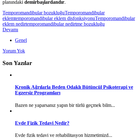
planındaki
demirbaşlardandır
.
Temporomandibular bozukluğu
Temporomandibular
eklem
temporomandibular eklem disfonksiyonu
Temporomandibular
eklem nedir
temporomandibular nedir
tme bozukluğu
Devamı
Genel
Yorum Yok
Son Yazılar
Kronik Ağrılarla Beden Odaklı Bütüncül Psikoterapi ve
Egzersiz Programları
Bazen ne yaparsanız yapın bir türlü geçmek bilm...
Evde Fizik Tedavi Nedir?
Evde fizik tedavi ve rehabilitasyon hizmetimizd...