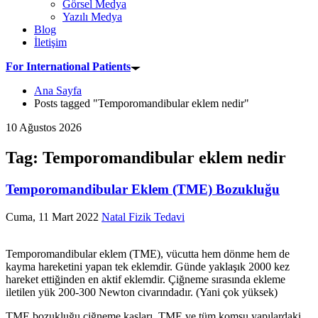
Görsel Medya
Yazılı Medya
Blog
İletişim
For International Patients
Ana Sayfa
Posts tagged "Temporomandibular eklem nedir"
10 Ağustos 2026
Tag: Temporomandibular eklem nedir
Temporomandibular Eklem (TME) Bozukluğu
Cuma, 11 Mart 2022
Natal Fizik Tedavi
Temporomandibular eklem (TME), vücutta hem dönme hem de
kayma hareketini yapan tek eklemdir. Günde yaklaşık 2000 kez
hareket ettiğinden en aktif eklemdir. Çiğneme sırasında ekleme
iletilen yük 200-300 Newton civarındadır. (Yani çok yüksek)
TME bozukluğu çiğneme kasları, TME ve tüm komşu yapılardaki