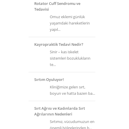
Rotator Cuff Sendromu ve
Tedavisi
Omuz eklemi günlük
yaşamdaki hareketlerin
yapıl...
Kayropraktik Tedavi Nedir?
Sinir – kas iskelet
sistemleri bozuklukların
te...
Sırtım Oyuluyor!
Kliniğimize gelen sırt,
boyun ve hatta bazen ba...
Sırt Ağrısı ve Kadınlarda Sırt
Ağrılarının Nedenleri
Sırtımız, vücudumuzun en
önemli bölgelerinden b...