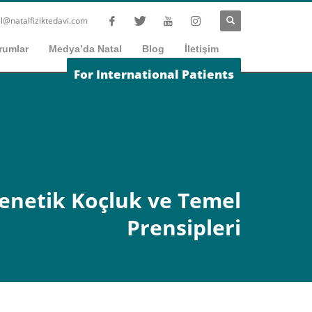
l@natalfiziktedavi.com
rumlar
Medya’da Natal
Blog
İletişim
For International Patients
enetik Koçluk ve Temel
Prensipleri