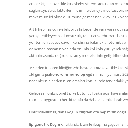
amacı; kişinin özellikle kas iskelet sistemi açısından mü
sağlamayı, stres faktörlerini elimine etmeyi, meditasyon, ne
maksimum iyi olma durumuna gelmesinde kılavuzluk yapm
Artık hepimiz çok iyi biliyoruz ki bedende yara varsa duyg
yarayı tetikleyecek olumsuz alışkanlıklar vardır. Yani hast
yöntemleri sadece uzvun kendisine bakmak anotomik ve fo
dönemde hastanın yanında onunla kol kola yürüyerek sağlı
aktarılmasında doğru davranış modellerinin geliştirilmesi
1992’den itibaren kliniğimizde hastalarımıza özellikle kas is
aldığımız
psikonöroimmünoloji
eğitimimizin yanı sıra 20
nedenlerinin nedenini anlamaları konusunda farkındalık y
Geleceğin fonksiyonel tıp ve bütüncül bakış açısı kavramlar
tatmin duygusunu her iki tarafa da daha anlamlı olarak ve
Unutmayalım ki, daha yoğun bilgiden öte hepimizin doğru ve
Epigenetik Koçluk
hakkında bizimle
iletişime
geçebilirsini