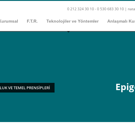
0 212 324 30 10 - 0 530 683 30 10 |
nata
Kurumsal
F.T.R.
Teknolojiler ve Yöntemler
Anlaşmalı Ku
Epig
LUK VE TEMEL PRENSIPLERI