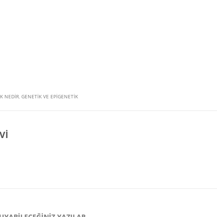
K NEDIR
,
GENETIK VE EPIGENETIK
VI
UYABILECEĞINIZ YAZILAR