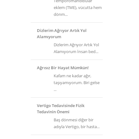
Temporomandibular
eklem (TME), vücutta hem
dönm...
Dizlerim Ağrıyor Artık Yol
Alamıyorum
Dizlerim Ağrıyor Artık Yol
Alamıyorum İnsan bed...
Ağrısız Bir Hayat Mümkün!
Kafam ne kadar ağır,
taşıyamıyorum. Biri gelse
...
Vertigo Tedavisinde Fizik
Tedavinin Önemi
Baş dönmesi diğer bir
adıyla Vertigo, bir hasta...