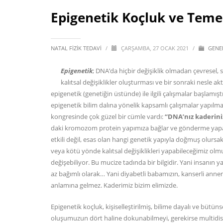
Epigenetik Koçluk ve Temel
NATAL FIZIK TEDAVI
/
ÇARŞAMBA, 27 OCAK 2021
/
GENE
Epigenetik
; DNA’da hiçbir değişiklik olmadan çevresel, 
kalıtsal değişiklikler oluşturması ve bir sonraki nesle ak
epigenetik (genetiğin üstünde) ile ilgili çalışmalar başlamış
epigenetik bilim dalına yönelik kapsamlı çalışmalar yapılm
kongresinde çok güzel bir cümle vardı:
“DNA’nız kaderiniz
daki kromozom protein yapımıza bağlar ve gönderme yapark
etkili değil, esas olan hangi genetik yapıyla doğmuş olursak
veya kötü yönde kalıtsal değişiklikleri yapabileceğimiz ol
değişebiliyor. Bu mucize tadında bir bilgidir. Yani insanın 
az bağımlı olarak… Yani diyabetli babamızın, kanserli anne
anlamına gelmez. Kaderimiz bizim elimizde.
Epigenetik koçluk, kişiselleştirilmiş, bilime dayalı ve bütü
oluşumuzun dört haline dokunabilmeyi, gerekirse multidisip