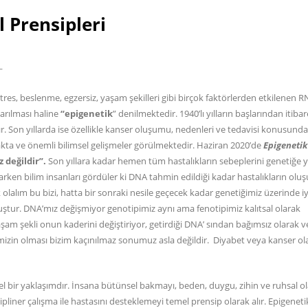
 Prensipleri
L
stres, beslenme, egzersiz, yaşam şekilleri gibi birçok faktörlerden etkilenen R
tarılması haline
“epigenetik
” denilmektedir. 1940’lı yılların başlarından itiba
tır. Son yıllarda ise özellikle kanser oluşumu, nedenleri ve tedavisi konusunda
akta ve önemli bilimsel gelişmeler görülmektedir. Haziran 2020’de
Epigenetik
 değildir”.
Son yıllara kadar hemen tüm hastalıkların sebeplerini genetiğe 
en bilim insanları gördüler ki DNA tahmin edildiği kadar hastalıkların ol
 olalım bu bizi, hatta bir sonraki nesile geçecek kadar genetiğimiz üzerinde iy
muştur. DNA’mız değişmiyor genotipimiz aynı ama fenotipimiz kalıtsal olarak
yaşam şekli onun kaderini değiştiriyor, getirdiği DNA’ sından bağımsız olarak 
mizin olması bizim kaçınılmaz sonumuz asla değildir. Diyabet veya kanser ol
nsel bir yaklaşımdır. İnsana bütünsel bakmayı, beden, duygu, zihin ve ruhsal o
liner çalışma ile hastasını desteklemeyi temel prensip olarak alır. Epigenet