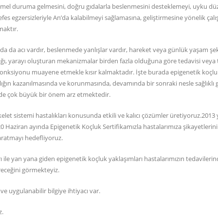
kemmel duruma gelmesini, doğru gıdalarla beslenmesini desteklemeyi, uyku dü
fes egzersizleriyle An’da kalabilmeyi sağlamasına, geliştirmesine yönelik çalı
aktır.
uda da acı vardır, beslenmede yanlışlar vardır, hareket veya günlük yaşam şe
alığı, yarayı oluşturan mekanizmalar birden fazla olduğuna göre tedavisi veya 
nksiyonu muayene etmekle kısır kalmaktadır. İşte burada epigenetik koçl
ğın kazanılmasında ve korunmasında, devamında bir sonraki nesle sağlıklı 
nde çok büyük bir önem arz etmektedir.
kelet sistemi hastalıkları konusunda etkili ve kalıcı çözümler üretiyoruz.2013 
20 Haziran ayında Epigenetik Koçluk Sertifikamızla hastalarımıza şikayetlerin
aratmayı hedefliyoruz.
ı ile yan yana giden epigenetik koçluk yaklaşımları hastalarımızın tedavileri
receğini görmekteyiz.
 uygulanabilir bilgiye ihtiyacı var.
z.