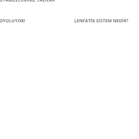
 OYULUYOR!
LENFATIK SISTEM NEDIR?