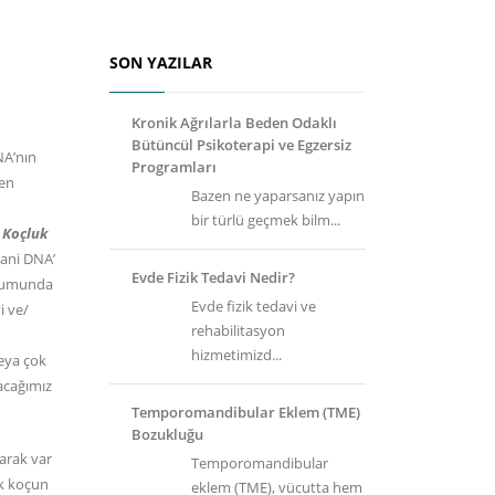
SON YAZILAR
Kronik Ağrılarla Beden Odaklı
Bütüncül Psikoterapi ve Egzersiz
NA’nın
Programları
ren
Bazen ne yaparsanız yapın
bir türlü geçmek bilm...
 Koçluk
yani DNA’
Evde Fizik Tedavi Nedir?
uşumunda
Evde fizik tedavi ve
i ve/
rehabilitasyon
hizmetimizd...
veya çok
acağımız
Temporomandibular Eklem (TME)
Bozukluğu
larak var
Temporomandibular
ik koçun
eklem (TME), vücutta hem