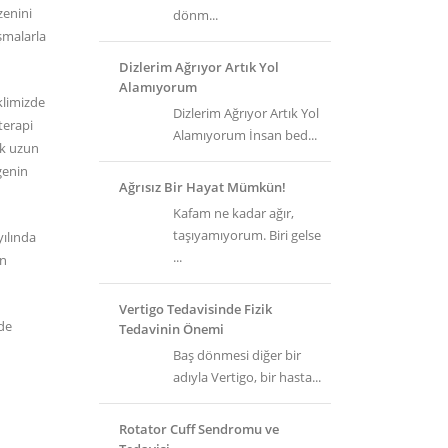
zenini
dönm...
şmalarla
Dizlerim Ağrıyor Artık Yol
Alamıyorum
klimizde
Dizlerim Ağrıyor Artık Yol
terapi
Alamıyorum İnsan bed...
uk uzun
genin
Ağrısız Bir Hayat Mümkün!
Kafam ne kadar ağır,
taşıyamıyorum. Biri gelse
yılında
...
in
Vertigo Tedavisinde Fizik
nde
Tedavinin Önemi
Baş dönmesi diğer bir
adıyla Vertigo, bir hasta...
Rotator Cuff Sendromu ve