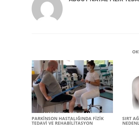
OK
PARKINSON HASTALIĞINDA FIZIK
SIRT AĞ
TEDAVI VE REHABILITASYON
NEDENL