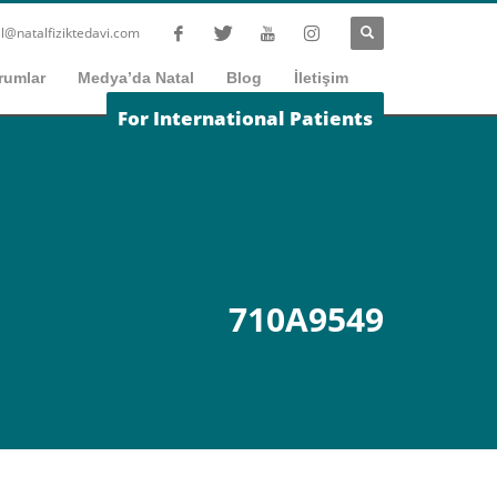
l@natalfiziktedavi.com
rumlar
Medya’da Natal
Blog
İletişim
For International Patients
710A9549