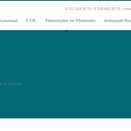
0 212 324 30 10 - 0 530 683 30 10 |
nata
Kurumsal
F.T.R.
Teknolojiler ve Yöntemler
Anlaşmalı Ku
arak İyileşme