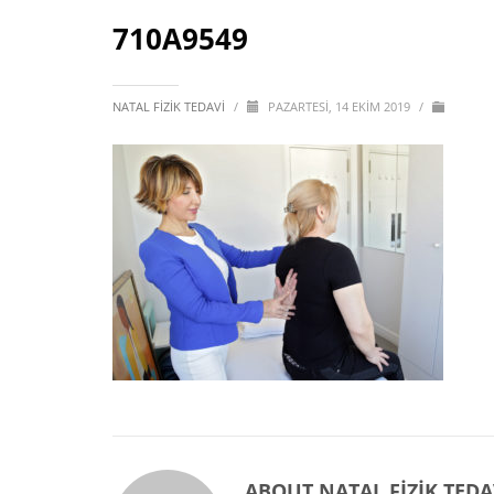
710A9549
NATAL FIZIK TEDAVI
/
PAZARTESI, 14 EKIM 2019
/
ABOUT
NATAL FIZIK TEDA