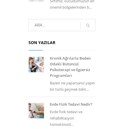
Sırtımız, vücudumuzun en
önemli bölgelerinden b...
SON YAZILAR
Kronik Ağrılarla Beden
Odaklı Bütüncül
Psikoterapi ve Egzersiz
Programları
Bazen ne yaparsanız yapın
bir türlü geçmek bilm...
Evde Fizik Tedavi Nedir?
Evde fizik tedavi ve
rehabilitasyon
hizmetimizd...