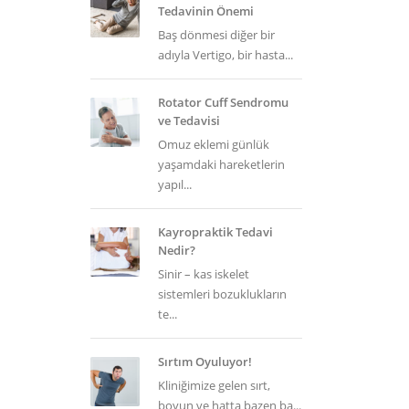
Tedavinin Önemi
Baş dönmesi diğer bir
adıyla Vertigo, bir hasta...
Rotator Cuff Sendromu
ve Tedavisi
Omuz eklemi günlük
yaşamdaki hareketlerin
yapıl...
Kayropraktik Tedavi
Nedir?
Sinir – kas iskelet
sistemleri bozuklukların
te...
Sırtım Oyuluyor!
Kliniğimize gelen sırt,
boyun ve hatta bazen ba...