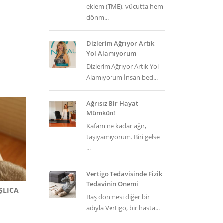
eklem (TME), vücutta hem
dönm...
Dizlerim Ağrıyor Artık
Yol Alamıyorum
Dizlerim Ağrıyor Artık Yol
Alamıyorum İnsan bed...
Ağrısız Bir Hayat
Mümkün!
Kafam ne kadar ağır,
taşıyamıyorum. Biri gelse
...
Vertigo Tedavisinde Fizik
Tedavinin Önemi
ŞLICA
Baş dönmesi diğer bir
adıyla Vertigo, bir hasta...