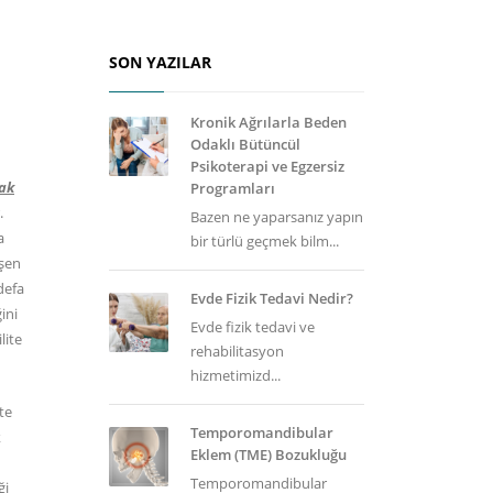
SON YAZILAR
Kronik Ağrılarla Beden
Odaklı Bütüncül
Psikoterapi ve Egzersiz
ak
Programları
.
Bazen ne yaparsanız yapın
a
bir türlü geçmek bilm...
işen
defa
Evde Fizik Tedavi Nedir?
ini
Evde fizik tedavi ve
lite
rehabilitasyon
hizmetimizd...
te
Temporomandibular
k
Eklem (TME) Bozukluğu
Temporomandibular
ği