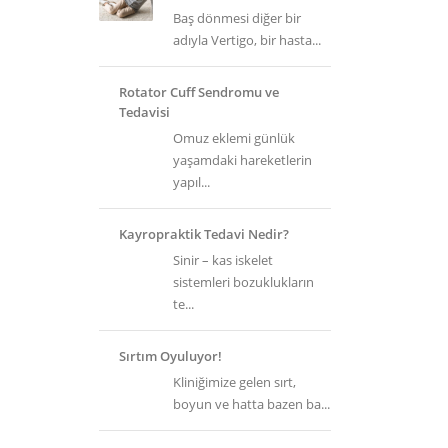
Baş dönmesi diğer bir
adıyla Vertigo, bir hasta...
Rotator Cuff Sendromu ve
Tedavisi
Omuz eklemi günlük
yaşamdaki hareketlerin
yapıl...
Kayropraktik Tedavi Nedir?
Sinir – kas iskelet
sistemleri bozuklukların
te...
Sırtım Oyuluyor!
Kliniğimize gelen sırt,
boyun ve hatta bazen ba...