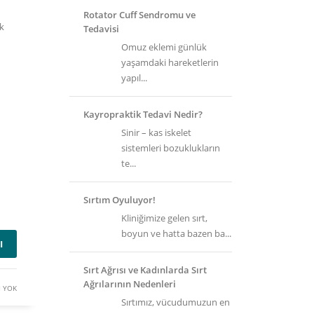
Rotator Cuff Sendromu ve
ok
Tedavisi
Omuz eklemi günlük
yaşamdaki hareketlerin
yapıl...
Kayropraktik Tedavi Nedir?
Sinir – kas iskelet
sistemleri bozuklukların
te...
Sırtım Oyuluyor!
Kliniğimize gelen sırt,
boyun ve hatta bazen ba...
I
Sırt Ağrısı ve Kadınlarda Sırt
Ağrılarının Nedenleri
 YOK
Sırtımız, vücudumuzun en