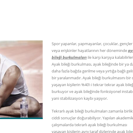
Spor yapanlar, yapmayanlar, çocuklar, gençler
veya erişkinler hayatlarının her döneminde
ay
bileği burkulmaları
ile karşı karşıya kalabilirler
Ayak bileği burkulması, ayak bileğinde bir ya d
daha fazla bağda gerilme veya yırtığa bağlı gel
bir yaralanmadır. Ayak bileği burkulmasını bir 
yaşayan kişilerin %40’ı i tekrar tekrar ayak bileğ
burkuyor ve ayak bileğinde fonksiyonel instabi
yani stabilizasyon kaybı yaşıyor.
Tekrarlı ayak bileği burkulmaları zamanla birlik
ciddi sonuçlar doğurabiliyor. Yapılan akademi
çalışmalarda tekrarlı ayak bileği burkulması
yaşayan kişilerin aynı taraf dizlerinde ayak bile