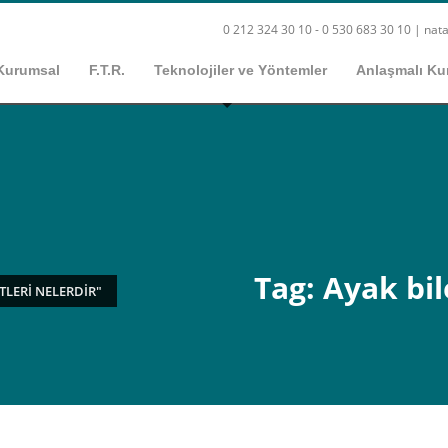
0 212 324 30 10 - 0 530 683 30 10 |
nata
Kurumsal
F.T.R.
Teknolojiler ve Yöntemler
Anlaşmalı Ku
Tag: Ayak bil
TLERI NELERDIR"