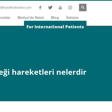
l@natalfiziktedavi.com
rumlar
Medya’da Natal
Blog
İletişim
For International Patients
eği hareketleri nelerdir