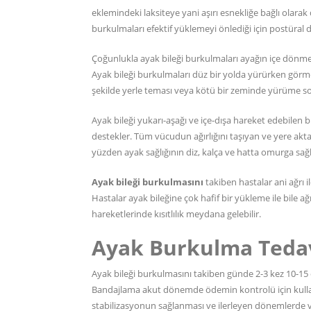
eklemindeki laksiteye yani aşırı esnekliğe bağlı olarak
burkulmaları efektif yüklemeyi önlediği için postüral
Çoğunlukla ayak bileği burkulmaları ayağın içe dönm
Ayak bileği burkulmaları düz bir yolda yürürken gör
şekilde yerle teması veya kötü bir zeminde yürüme son
Ayak bileği yukarı-aşağı ve içe-dışa hareket edebilen 
destekler. Tüm vücudun ağırlığını taşıyan ve yere akt
yüzden ayak sağlığının diz, kalça ve hatta omurga sağlı
Ayak bileği burkulmasını
takiben hastalar ani ağrı il
Hastalar ayak bileğine çok hafif bir yükleme ile bile ağrı
hareketlerinde kısıtlılık meydana gelebilir.
Ayak Burkulma Tedav
Ayak bileği burkulmasını takiben günde 2-3 kez 10-15 dk
Bandajlama akut dönemde ödemin kontrolü için kullanı
stabilizasyonun sağlanması ve ilerleyen dönemlerde v