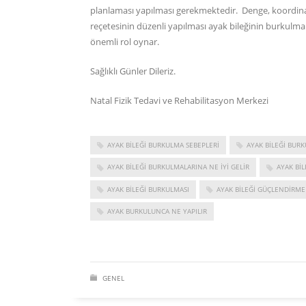
planlaması yapılması gerekmektedir. Denge, koordinas
reçetesinin düzenli yapılması ayak bileğinin burkulma 
önemli rol oynar.
Sağlıklı Günler Dileriz.
Natal Fizik Tedavi ve Rehabilitasyon Merkezi
AYAK BILEĞI BURKULMA SEBEPLERI
AYAK BILEĞI BURK
AYAK BILEĞI BURKULMALARINA NE IYI GELIR
AYAK BI
AYAK BILEĞI BURKULMASI
AYAK BILEĞI GÜÇLENDIRME
AYAK BURKULUNCA NE YAPILIR
GENEL