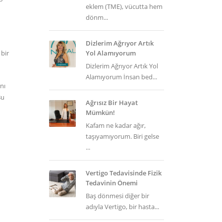
eklem (TME), vücutta hem
dönm...
Dizlerim Ağrıyor Artık
bir
Yol Alamıyorum
Dizlerim Ağrıyor Artık Yol
Alamıyorum İnsan bed...
nı
Bu
Ağrısız Bir Hayat
Mümkün!
Kafam ne kadar ağır,
taşıyamıyorum. Biri gelse
...
Vertigo Tedavisinde Fizik
Tedavinin Önemi
Baş dönmesi diğer bir
adıyla Vertigo, bir hasta...