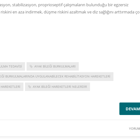
yon, stabilizasyon, proprioseptif çalışmaların bulunduğu bir egzersiz
riskini en aza indirmek, düşme riskini azaltmak ve diz sağlığını arttırmada ç
ULMA TEDAVISI
AYAK BILEĞI BURKULMALARI
LEĞI BURKULMALARINDA UYGULANABILECEK REHABILITASYON HAREKETLERI
 HAREKETLERI
AYAK BILEĞI HAREKETLERI NELERDIR
DEVAM
YORUM