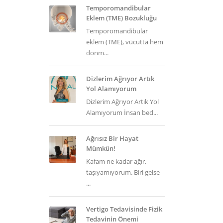
Temporomandibular
Eklem (TME) Bozukluğu
Temporomandibular
eklem (TME), vücutta hem
dönm...
Dizlerim Ağrıyor Artık
Yol Alamıyorum
Dizlerim Ağrıyor Artık Yol
Alamıyorum İnsan bed...
Ağrısız Bir Hayat
Mümkün!
Kafam ne kadar ağır,
taşıyamıyorum. Biri gelse
...
Vertigo Tedavisinde Fizik
Tedavinin Önemi