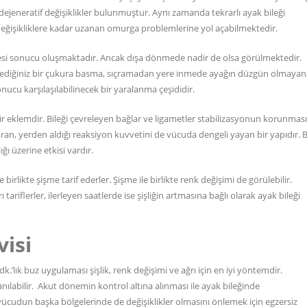
 dejeneratif değişiklikler bulunmuştur. Aynı zamanda tekrarlı ayak bileği
 değişikliklere kadar uzanan omurga problemlerine yol açabilmektedir.
esi sonucu oluşmaktadır. Ancak dışa dönmede nadir de olsa görülmektedir.
mediğiniz bir çukura basma, sıçramadan yere inmede ayağın düzgün olmayan 
ucu karşılaşılabilinecek bir yaralanma çeşididir.
bir eklemdir. Bileği çevreleyen bağlar ve ligametler stabilizasyonun korunması
aran, yerden aldığı reaksiyon kuvvetini de vücuda dengeli yayan bir yapıdır. 
ğı üzerine etkisi vardır.
e birlikte şişme tarif ederler. Şişme ile birlikte renk değişimi de görülebilir.
 tariflerler, ilerleyen saatlerde ise şişliğin artmasına bağlı olarak ayak bileği
isi
.’lık buz uygulaması şişlik, renk değişimi ve ağrı için en iyi yöntemdir.
labilir. Akut dönemin kontrol altına alınması ile ayak bileğinde
ücudun başka bölgelerinde de değişiklikler olmasını önlemek için egzersiz