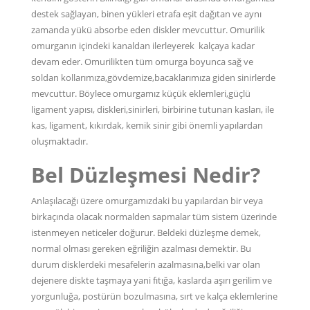
destek sağlayan, binen yükleri etrafa eşit dağıtan ve aynı
zamanda yükü absorbe eden diskler mevcuttur. Omurilik
omurganın içindeki kanaldan ilerleyerek kalçaya kadar
devam eder. Omurilikten tüm omurga boyunca sağ ve
soldan kollarımıza,gövdemize,bacaklarımıza giden sinirlerde
mevcuttur. Böylece omurgamız küçük eklemleri,güçlü
ligament yapısı, diskleri,sinirleri, birbirine tutunan kasları, ile
kas, ligament, kıkırdak, kemik sinir gibi önemli yapılardan
oluşmaktadır.
Bel Düzleşmesi Nedir?
Anlaşılacağı üzere omurgamızdaki bu yapılardan bir veya
birkaçında olacak normalden sapmalar tüm sistem üzerinde
istenmeyen neticeler doğurur. Beldeki düzleşme demek,
normal olması gereken eğriliğin azalması demektir. Bu
durum disklerdeki mesafelerin azalmasına,belki var olan
dejenere diskte taşmaya yani fıtığa, kaslarda aşırı gerilim ve
yorgunluğa, postürün bozulmasına, sırt ve kalça eklemlerine