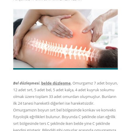
Bel düzleşmesi
,
belde düzleşme
, Omurgamız 7 adet boyun,
12 adet sırt, 5 adet bel, 5 adet kalça, 4 adet kuyruk sokumu
olmak üzere toplam 33 adet omurdan oluşmuştur. Bunların
ilk 24 tanesi hareketli diğerleri ise hareketsizdir.
Omurgamızın boyun sırt bel bölgesinde konkav ve konveks
fizyolojik eğrilikleri bulunur. Boyunda C şeklinde olan eğrilik
sırt bölgesinde ters C şeklinde iken belde yine C şeklinde
kendini gösterir. Bilindiği gibi omurlar arasında omurgamıza