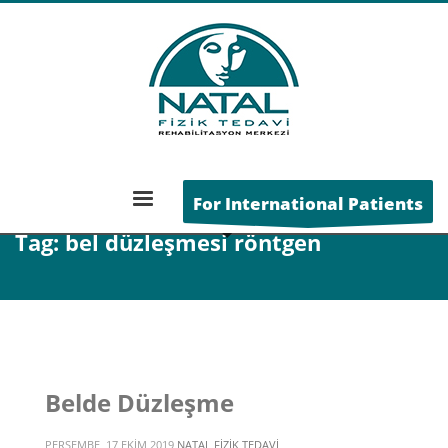
ANA SAYFA
POSTS TAGGED "BEL DÜZLEŞMESI RÖNTGEN"
For International Patients
Tag: bel düzleşmesi röntgen
Belde Düzleşme
PERŞEMBE, 17 EKIM 2019
NATAL FIZIK TEDAVI