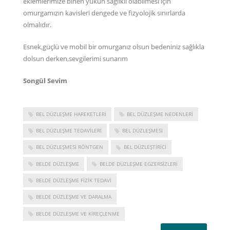
eklemlerimize binen yükün sağlıklı olabilmesi için
omurgamızın kavisleri dengede ve fizyolojik sınırlarda
olmalıdır.
Esnek,güçlü ve mobil bir omurganız olsun bedeniniz sağlıkla
dolsun derken,sevgilerimi sunarım
Songül Sevim
BEL DÜZLEŞME HAREKETLERI
BEL DÜZLEŞME NEDENLERI
BEL DÜZLEŞME TEDAVILERI
BEL DÜZLEŞMESI
BEL DÜZLEŞMESI RÖNTGEN
BEL DÜZLEŞTIRICI
BELDE DÜZLEŞME
BELDE DÜZLEŞME EGZERSIZLERI
BELDE DÜZLEŞME FIZIK TEDAVI
BELDE DÜZLEŞME VE DARALMA
BELDE DÜZLEŞME VE KIREÇLENME