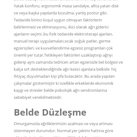
Yatak konforu, ergonomik masa sandalye, altta yatan disk
ve veya başka yapılarda bozulma, yanlış postür gibi.
Tedavide birinci koşul uygun olmayan faktörlerin
belirlenmesi ve eliminasyonu, ikici olarak ağrı giderici
ajanların seçimi ,bu fizik tedavide elektroterapi ajanları,
manuel terapi uygulamaları,sıcak soğuk patler, germe
egzersizleri, ve kuvvetlendirme egzesiz programları çok
önemli yer tutar.Tetikleyen faktörleri uzaklaştırıp ağrıyı
giderip aynı zamanda tedricen artan egzersizle bel bölgesi ve
kalça sırt desteklendiğinde ağrı kesici ajanlara belkide hiç
ihtiyaç duyulmadan kişi şifa bulacaktır. Bu arada yapılan
çalışmalar göstermiştir ki özellikle erkeklerde ekonomik
kaygı ve stresler belde psikolojik ağrı sendromlarına
sebebiyet verebilmektedir.
Belde Düzleşme
Omurgamızda eğriliklerimizin azalması ve veya artması
istenmeyen durumdur. Normal yer çekimi hattına göre