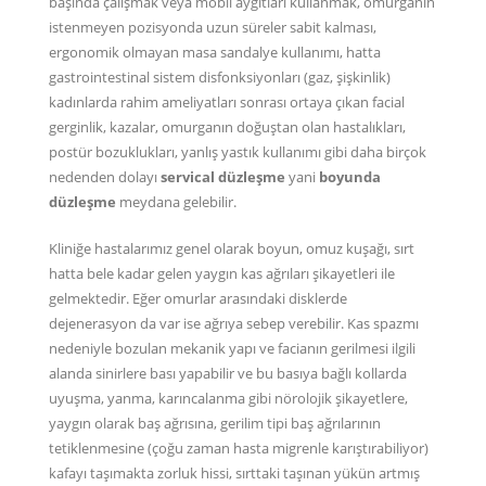
başında çalışmak veya mobil aygıtları kullanmak, omurganın
istenmeyen pozisyonda uzun süreler sabit kalması,
ergonomik olmayan masa sandalye kullanımı, hatta
gastrointestinal sistem disfonksiyonları (gaz, şişkinlik)
kadınlarda rahim ameliyatları sonrası ortaya çıkan facial
gerginlik, kazalar, omurganın doğuştan olan hastalıkları,
postür bozuklukları, yanlış yastık kullanımı gibi daha birçok
nedenden dolayı
servical düzleşme
yani
boyunda
düzleşme
meydana gelebilir.
Kliniğe hastalarımız genel olarak boyun, omuz kuşağı, sırt
hatta bele kadar gelen yaygın kas ağrıları şikayetleri ile
gelmektedir. Eğer omurlar arasındaki disklerde
dejenerasyon da var ise ağrıya sebep verebilir. Kas spazmı
nedeniyle bozulan mekanik yapı ve facianın gerilmesi ilgili
alanda sinirlere bası yapabilir ve bu basıya bağlı kollarda
uyuşma, yanma, karıncalanma gibi nörolojik şikayetlere,
yaygın olarak baş ağrısına, gerilim tipi baş ağrılarının
tetiklenmesine (çoğu zaman hasta migrenle karıştırabiliyor)
kafayı taşımakta zorluk hissi, sırttaki taşınan yükün artmış