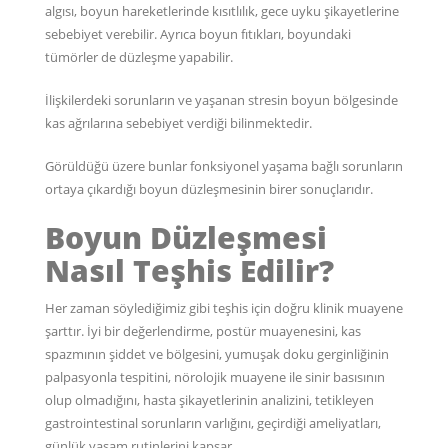
algısı, boyun hareketlerinde kısıtlılık, gece uyku şikayetlerine
sebebiyet verebilir. Ayrıca boyun fıtıkları, boyundaki
tümörler de düzleşme yapabilir.
İlişkilerdeki sorunların ve yaşanan stresin boyun bölgesinde
kas ağrılarına sebebiyet verdiği bilinmektedir.
Görüldüğü üzere bunlar fonksiyonel yaşama bağlı sorunların
ortaya çıkardığı boyun düzleşmesinin birer sonuçlarıdır.
Boyun Düzleşmesi
Nasıl Teşhis Edilir?
Her zaman söylediğimiz gibi teşhis için doğru klinik muayene
şarttır. İyi bir değerlendirme, postür muayenesini, kas
spazmının şiddet ve bölgesini, yumuşak doku gerginliğinin
palpasyonla tespitini, nörolojik muayene ile sinir basısının
olup olmadığını, hasta şikayetlerinin analizini, tetikleyen
gastrointestinal sorunların varlığını, geçirdiği ameliyatları,
günlük yaşam rutinlerini kapsar.