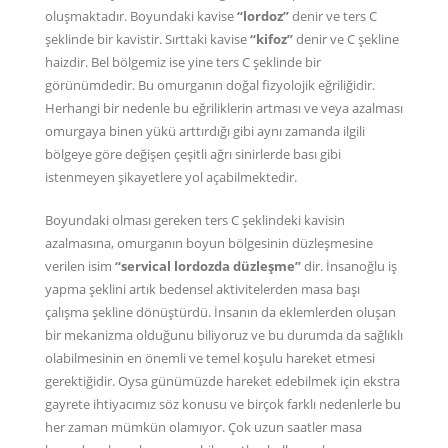
oluşmaktadır. Boyundaki kavise
“lordoz”
denir ve ters C
şeklinde bir kavistir. Sırttaki kavise
“kifoz”
denir ve C şekline
haizdir. Bel bölgemiz ise yine ters C şeklinde bir
görünümdedir. Bu omurganın doğal fizyolojik eğriliğidir.
Herhangi bir nedenle bu eğriliklerin artması ve veya azalması
omurgaya binen yükü arttırdığı gibi aynı zamanda ilgili
bölgeye göre değişen çeşitli ağrı sinirlerde bası gibi
istenmeyen şikayetlere yol açabilmektedir.
Boyundaki olması gereken ters C şeklindeki kavisin
azalmasına, omurganın boyun bölgesinin düzleşmesine
verilen isim
“servical lordozda düzleşme”
dir. İnsanoğlu iş
yapma şeklini artık bedensel aktivitelerden masa başı
çalışma şekline dönüştürdü. İnsanın da eklemlerden oluşan
bir mekanizma olduğunu biliyoruz ve bu durumda da sağlıklı
olabilmesinin en önemli ve temel koşulu hareket etmesi
gerektiğidir. Oysa günümüzde hareket edebilmek için ekstra
gayrete ihtiyacımız söz konusu ve birçok farklı nedenlerle bu
her zaman mümkün olamıyor. Çok uzun saatler masa