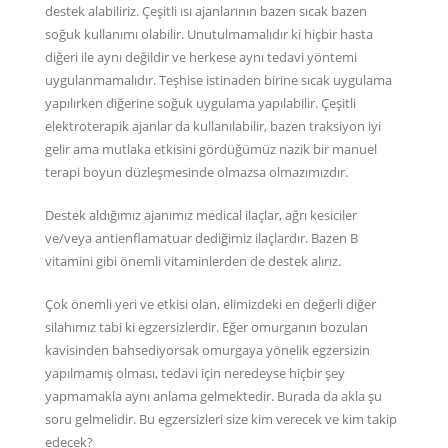
destek alabiliriz. Çeşitli ısı ajanlarının bazen sıcak bazen
soğuk kullanımı olabilir. Unutulmamalıdır ki hiçbir hasta
diğeri ile aynı değildir ve herkese aynı tedavi yöntemi
uygulanmamalıdır. Teşhise istinaden birine sıcak uygulama
yapılırken diğerine soğuk uygulama yapılabilir. Çeşitli
elektroterapik ajanlar da kullanılabilir, bazen traksiyon iyi
gelir ama mutlaka etkisini gördüğümüz nazik bir manuel
terapi boyun düzleşmesinde olmazsa olmazımızdır.
Destek aldığımız ajanımız medical ilaçlar, ağrı kesiciler
ve/veya antienflamatuar dediğimiz ilaçlardır. Bazen B
vitamini gibi önemli vitaminlerden de destek alırız.
Çok önemli yeri ve etkisi olan, elimizdeki en değerli diğer
silahımız tabi ki egzersizlerdir. Eğer omurganın bozulan
kavisinden bahsediyorsak omurgaya yönelik egzersizin
yapılmamış olması, tedavi için neredeyse hiçbir şey
yapmamakla aynı anlama gelmektedir. Burada da akla şu
soru gelmelidir. Bu egzersizleri size kim verecek ve kim takip
edecek?