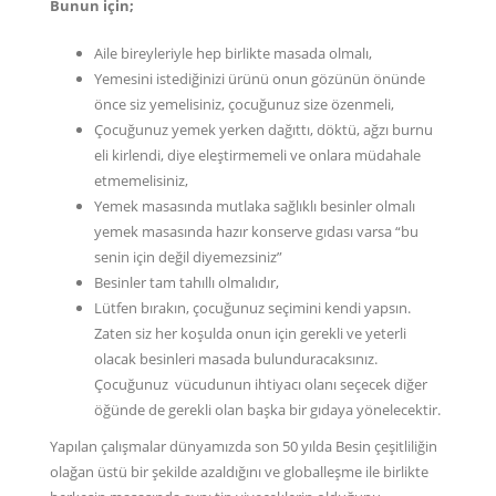
Bunun için;
Aile bireyleriyle hep birlikte masada olmalı,
Yemesini istediğinizi ürünü onun gözünün önünde
önce siz yemelisiniz, çocuğunuz size özenmeli,
Çocuğunuz yemek yerken dağıttı, döktü, ağzı burnu
eli kirlendi, diye eleştirmemeli ve onlara müdahale
etmemelisiniz,
Yemek masasında mutlaka sağlıklı besinler olmalı
yemek masasında hazır konserve gıdası varsa “bu
senin için değil diyemezsiniz”
Besinler tam tahıllı olmalıdır,
Lütfen bırakın, çocuğunuz seçimini kendi yapsın.
Zaten siz her koşulda onun için gerekli ve yeterli
olacak besinleri masada bulunduracaksınız.
Çocuğunuz vücudunun ihtiyacı olanı seçecek diğer
öğünde de gerekli olan başka bir gıdaya yönelecektir.
Yapılan çalışmalar dünyamızda son 50 yılda Besin çeşitliliğin
olağan üstü bir şekilde azaldığını ve globalleşme ile birlikte