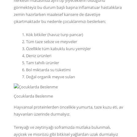
herkesin masasında aynı tip yiyeceklerin olduğunu
görmekteyiz bu durum başlı başına inflamatuar hastalıklara
zemin hazırlarken maalesef kansere de davetiye
çıkartmaktadır bu nedenle çocuklarımızı beslerken;
Kök bitkiler (havuz turp pancar)
Tüm taze sebze ve meyveler
Özellikle tüm kabuklu kuru yemişler
Deniz ürünleri
Tam tahıllı ürünler
Bol miktarda su tüketimi
Doğal organik meyve suları
Çocuklarda Beslenme
Hayvansal proteinlerden öncelikle yumurta, taze kuzu eti, av
hayvanları üzerinde durmalıyız.
Tereyağı ve zeytinyağı soframızda mutlaka bulunmalı,
ayçicek ve mısırözü gibi bitkisel yağlardan uzak durmalıyız