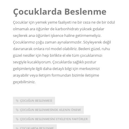
Çocuklarda Beslenme
Çocuklar için yemek yeme faaliyeti ne bir ceza ne de bir ödül
olmamalı ara öğünler de karbonhidratı yüksek gıdalar
seçilerek ana öğünleri işkence haline getirmemeliyiz.
Çocuklarımız çoğu zaman aynalarımızdır. Söyleyerek değil
davranarak onlara rol model olabiliriz. Bedeni güzel, ruhu
güzel nesiller için hep birlikte el ele tüm çocuklarımızı
sevgiyle kucaklıyorum. Çocuklarda sağlıklı postur
gelişimleriyle ilgili daha detaylı bilgi için merkezimizi
arayabilir veya
iletişim formundan
bizimle iletişime
geçebilirsiniz.
ÇOCUĞUN BESLENMESI
ÇOCUĞUN BESLENMESINDE AILENIN ÖNEMI
ÇOCUĞUN BESLENMESINI ETKILEYEN FAKTÖRLER
ÇOCUKLARDA BESLENME