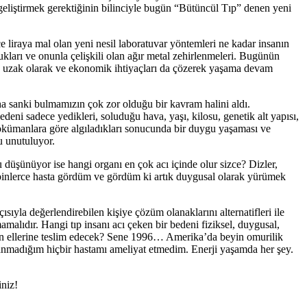
r geliştirmek gerektiğinin bilinciyle bugün “Bütüncül Tıp” denen yeni
ce liraya mal olan yeni nesil laboratuvar yöntemleri ne kadar insanın
ukları ve onunla çelişkili olan ağır metal zehirlenmeleri. Bugünün
an uzak olarak ve ekonomik ihtiyaçları da çözerek yaşama devam
ha sanki bulmamızın çok zor olduğu bir kavram halini aldı.
deni sadece yedikleri, soluduğu hava, yaşı, kilosu, genetik alt yapısı,
i dokümanlara göre algıladıkları sonucunda bir duygu yaşaması ve
u unutuluyor.
 düşünüyor ise hangi organı en çok acı içinde olur sizce? Dizler,
e binlerce hasta gördüm ve gördüm ki artık duygusal olarak yürümek
yla değerlendirebilen kişiye çözüm olanaklarını alternatifleri ile
alıdır. Hangi tıp insanı acı çeken bir bedeni fiziksel, duygusal,
ın ellerine teslim edecek? Sene 1996… Amerika’da beyin omurilik
nanmadığım hiçbir hastamı ameliyat etmedim. Enerji yaşamda her şey.
iniz!