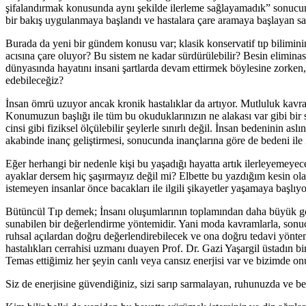
şifalandırmak konusunda aynı şekilde ilerleme sağlayamadık” sonucuna u
bir bakış uygulanmaya başlandı ve hastalara çare aramaya başlayan sağl
Burada da yeni bir gündem konusu var; klasik konservatif tıp biliminin 
acısına çare oluyor? Bu sistem ne kadar sürdürülebilir? Besin eliminas
dünyasında hayatını insani şartlarda devam ettirmek böylesine zorken
edebileceğiz?
İnsan ömrü uzuyor ancak kronik hastalıklar da artıyor. Mutluluk kavr
Konumuzun başlığı ile tüm bu okuduklarınızın ne alakası var gibi bir so
cinsi gibi fiziksel ölçülebilir şeylerle sınırlı değil. İnsan bedenini
akabinde inanç geliştirmesi, sonucunda inançlarına göre de bedeni ile
Eğer herhangi bir nedenle kişi bu yaşadığı hayatta artık ilerleyemeye
ayaklar dersem hiç şaşırmayız değil mi? Elbette bu yazdığım kesin ol
istemeyen insanlar önce bacakları ile ilgili şikayetler yaşamaya başlı
Bütüncül Tıp demek; İnsanı oluşumlarının toplamından daha büyük gören
sunabilen bir değerlendirme yöntemidir. Yani moda kavramlarla, sonuçl
ruhsal açılardan doğru değerlendirebilecek ve ona doğru tedavi yön
hastalıkları cerrahisi uzmanı duayen Prof. Dr. Gazi Yaşargil üstadın
Temas ettiğimiz her şeyin canlı veya cansız enerjisi var ve bizimde on
Siz de enerjisine güvendiğiniz, sizi sarıp sarmalayan, ruhunuzda ve be