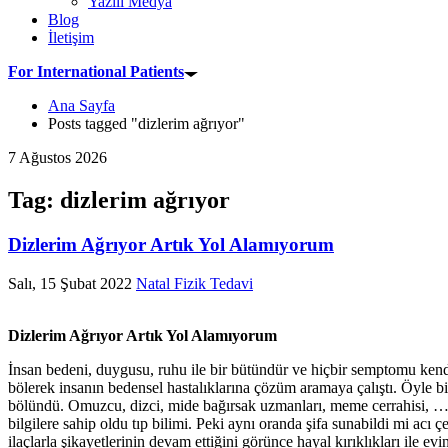
Yazılı Medya
Blog
İletişim
For International Patients
Ana Sayfa
Posts tagged "dizlerim ağrıyor"
7 Ağustos 2026
Tag: dizlerim ağrıyor
Dizlerim Ağrıyor Artık Yol Alamıyorum
Salı, 15 Şubat 2022
Natal Fizik Tedavi
Dizlerim Ağrıyor Artık Yol Alamıyorum
İnsan bedeni, duygusu, ruhu ile bir bütündür ve hiçbir semptomu ken
bölerek insanın bedensel hastalıklarına çözüm aramaya çalıştı. Öyle bi
bölündü. Omuzcu, dizci, mide bağırsak uzmanları, meme cerrahisi, … şu
bilgilere sahip oldu tıp bilimi. Peki aynı oranda şifa sunabildi mi acı
ilaçlarla şikayetlerinin devam ettiğini görünce hayal kırıklıkları ile