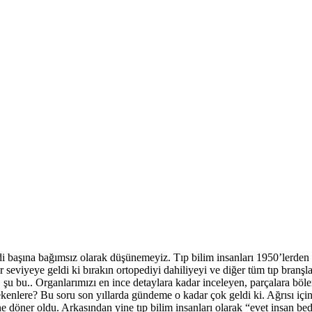
di başına bağımsız olarak düşünemeyiz. Tıp bilim insanları 1950’lerden
r seviyeye geldi ki bırakın ortopediyi dahiliyeyi ve diğer tüm tıp branş
 bu.. Organlarımızı en ince detaylara kadar inceleyen, parçalara bölen 
 çekenlere? Bu soru son yıllarda gündeme o kadar çok geldi ki. Ağrısı içi
 evine döner oldu. Arkasından yine tıp bilim insanları olarak “evet insan