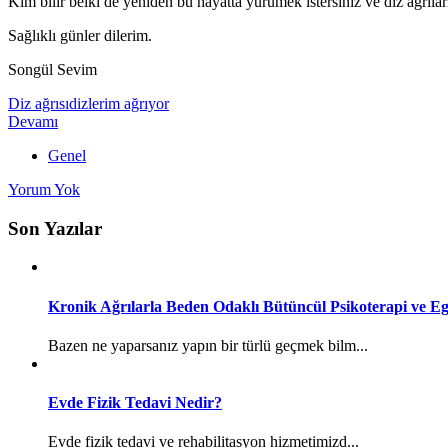
Kim bilir belki de yeniden bu hayatta yürümek istersiniz ve diz ağrılar
Sağlıklı günler dilerim.
Songül Sevim
Diz ağrısı
dizlerim ağrıyor
Devamı
Genel
Yorum Yok
Son Yazılar
Kronik Ağrılarla Beden Odaklı Bütüncül Psikoterapi ve Eg
Bazen ne yaparsanız yapın bir türlü geçmek bilm...
Evde Fizik Tedavi Nedir?
Evde fizik tedavi ve rehabilitasyon hizmetimizd...