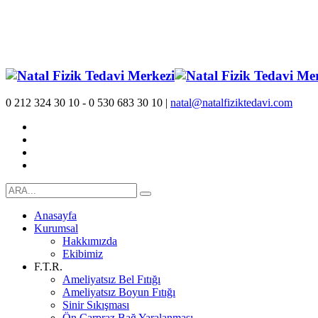
0 212 324 30 10 - 0 530 683 30 10 |
natal@natalfiziktedavi.com
Anasayfa
Kurumsal
Hakkımızda
Ekibimiz
F.T.R.
Ameliyatsız Bel Fıtığı
Ameliyatsız Boyun Fıtığı
Sinir Sıkışması
Ön Çarpraz Bağ Yaralanması