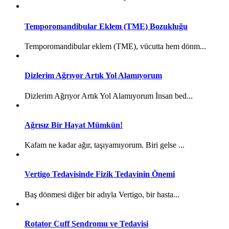
Temporomandibular Eklem (TME) Bozukluğu
Temporomandibular eklem (TME), vücutta hem dönm...
Dizlerim Ağrıyor Artık Yol Alamıyorum
Dizlerim Ağrıyor Artık Yol Alamıyorum İnsan bed...
Ağrısız Bir Hayat Mümkün!
Kafam ne kadar ağır, taşıyamıyorum. Biri gelse ...
Vertigo Tedavisinde Fizik Tedavinin Önemi
Baş dönmesi diğer bir adıyla Vertigo, bir hasta...
Rotator Cuff Sendromu ve Tedavisi