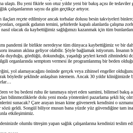
laştı. Bu yeni fikirle son otuz yıldır yeni bir bakış açısı ile tedavile
ık çalışanlarının sayısı da gün geçtikçe artıyor.
ilaçları reçete edilmiyor ancak torbalar dolusu besin takviyeleri binler
yonları, organik gıdanın temini, şehirlerde kapalı alanlarda çalışma zorl
, nasıl olacak da kaybettiğimiz sağlığımızı kazanmak için tüm bunlard
amı pandemi ile birlikte neredeyse tüm dünyaca kaybettiğimiz ve bir da
ru insanın aklına geliyor olabilir. Şöyle bağlamak istiyorum. İnsanın be
n aslında duyduğu, gördüğü, dokunduğu, yaşadığı şeyleri kendi zihnindek
 ilgili organlarında semptom vermesi ile programlanmış bir beden olduğ
ceğini, yol alamayacağını önünde gerçek veya zihinsel engeller olduğunu
arak böyledir şeklinde anlaşılsın istemem. Ancak 30 yıldır kliniğimizd
yorlar…
 ve bu bedeni ruhu ile tanımaya niyet eden samimi, bilimsel bakış açısı
arı bilinmezliklerle dolu yeni moda yöntemleri pazarlama şekli hiç olmam
temlerini sunacak? Çare arayan insan kime güvenerek kendisini o uzman
 bir sözü geldi. Songül biliyor musun bana yüzde yüz güvendiğine tam i
unla etkileşimimiz.
deninizde olumlu titreşim yapan sağlık çalışanlarına kendinizi teslim ed