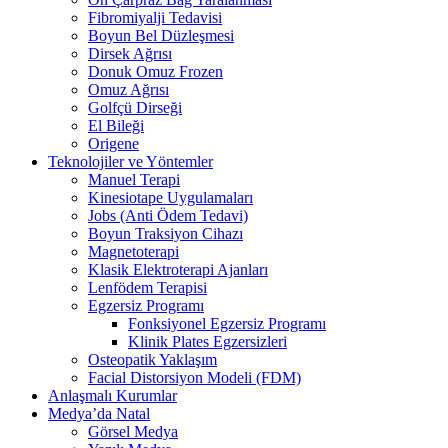
Fibromiyalji Tedavisi
Boyun Bel Düzleşmesi
Dirsek Ağrısı
Donuk Omuz Frozen
Omuz Ağrısı
Golfçü Dirseği
El Bileği
Origene
Teknolojiler ve Yöntemler
Manuel Terapi
Kinesiotape Uygulamaları
Jobs (Anti Ödem Tedavi)
Boyun Traksiyon Cihazı
Magnetoterapi
Klasik Elektroterapi Ajanları
Lenfödem Terapisi
Egzersiz Programı
Fonksiyonel Egzersiz Programı
Klinik Plates Egzersizleri
Osteopatik Yaklaşım
Facial Distorsiyon Modeli (FDM)
Anlaşmalı Kurumlar
Medya’da Natal
Görsel Medya