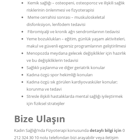
Kemik sağlığı – osteopeni, osteoporoz ve ilişkili sağlık
risklerinin önlenmesi ve fizyoterapisi
Meme cerrahisi sonrası – muskuloskeletal
disfonksiyon, lenfödem tedavisi
Fibromiyalji ve kronik ağrı sendromlarının tedavisi
Yeme bozuklukları – eğitim, günlük yaşam aktiviteleri,
makul ve güvenli egzersiz programlarının geliştirilmesi
Menopozda meydana gelecek değişiklikler için hazırlık
ve bu değişikliklerin tedavisi
Sağlıklı yaşlanma ve diğer geriatrik konular
Kadına özgü spor hekimliği konuları
Kadına özgü sık görülen kardiyovasküler konular;
korunma ve tedavi
Stresle ilişkili hastalıklarda mental sağlığı iyileştirmek
için fiziksel stratejiler
Bize Ulaşın
Kadın Sağlığı’nda Fizyoterapi konusunda
detaylı bilgi için
0
212 324 30 10
nolu telefondan bizi arayabilir veya
iletişim