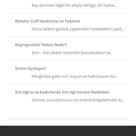
Baş dönmesi diğer bir adıyla Vertigo, bir hasta...
Rotator Cuff Sendromu ve Tedavisi
Omuz eklemi günlük yaşamdaki hareketlerin yapıl...
Kayropraktik Tedavi Nedir?
Sinir – kas iskelet sistemleri bozuklukların te...
Sırtım Oyuluyor!
Kliniğimize gelen sırt, boyun ve hatta bazen ba...
Sırt Ağrısı ve Kadınlarda Sırt Ağrılarının Nedenleri
Sırtımız, vücudumuzun en önemli bölgelerinden b...