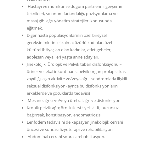
Hastayı ve mümkünse doğum partnerini, gevşeme
teknikleri, solunum farkındalığı, pozisyonlama ve
masaj gibi ağrı yönetim stratejileri konusunda
eğitmek,
Diğer hasta populasyonlarının özel bireysel
gereksinimlerini ele alma: özürlü kadınlar, özel
kültürel ihtiyaçları olan kadınlar, atlet gebeler,
adolesan veya ileri yaşta anne adayları.
Jinekolojik, Ürolojik ve Pelvik taban disfonksiyonu –
üriner ve fekal inkontinans, pelvik organ prolapsı, kas
zayıflığı, aşırı aktivite ve/veya ağrılı sendromlarla ilişkili
seksüel disfonksiyon (ayrıca bu disfonksiyonların
erkeklerde ve çocuklarda tedavisi)
Mesane ağrısı ve/veya üretral ağrı ve disfonksiyon
Kronik pelvik ağrı; örn. interstisyel sistit, huzursuz
bağırrsak, konstipasyon, endometriozis
Lenfödem tedavisini de kapsayan jinekolojik cerrahi
öncesi ve sonrası fizyoterapi ve rehabilitasyon
Abdominal cerrahi sonrası rehabilitasyon.