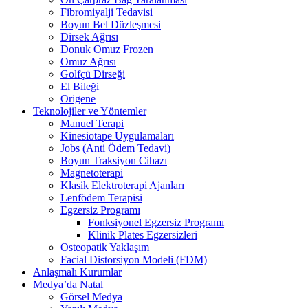
Fibromiyalji Tedavisi
Boyun Bel Düzleşmesi
Dirsek Ağrısı
Donuk Omuz Frozen
Omuz Ağrısı
Golfçü Dirseği
El Bileği
Origene
Teknolojiler ve Yöntemler
Manuel Terapi
Kinesiotape Uygulamaları
Jobs (Anti Ödem Tedavi)
Boyun Traksiyon Cihazı
Magnetoterapi
Klasik Elektroterapi Ajanları
Lenfödem Terapisi
Egzersiz Programı
Fonksiyonel Egzersiz Programı
Klinik Plates Egzersizleri
Osteopatik Yaklaşım
Facial Distorsiyon Modeli (FDM)
Anlaşmalı Kurumlar
Medya’da Natal
Görsel Medya