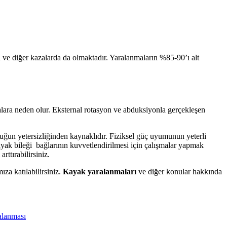
a ve diğer kazalarda da olmaktadır. Yaralanmaların %85-90’ı alt
lara neden olur. Eksternal rotasyon ve abduksiyonla gerçekleşen
luğun yetersizliğinden kaynaklıdır. Fiziksel güç uyumunun yeterli
yak bileği bağlarının kuvvetlendirilmesi için çalışmalar yapmak
ttırabilirsiniz.
za katılabilirsiniz.
Kayak yaralanmaları
ve diğer konular hakkında
ralanması