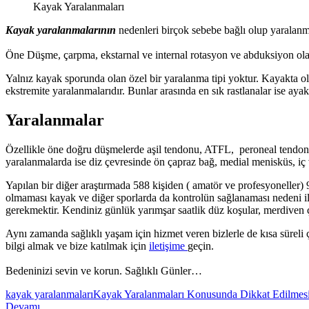
Kayak Yaralanmaları
Kayak yaralanmalarının
nedenleri birçok sebebe bağlı olup yaralanma
Öne Düşme, çarpma, ekstarnal ve internal rotasyon ve abduksiyon olara
Yalnız kayak sporunda olan özel bir yaralanma tipi yoktur. Kayakta ola
ekstremite yaralanmalarıdır. Bunlar arasında en sık rastlanalar ise ayak
Yaralanmalar
Özellikle öne doğru düşmelerde aşil tendonu, ATFL, peroneal tendonun
yaralanmalarda ise diz çevresinde ön çapraz bağ, medial menisküs, iç
Yapılan bir diğer araştırmada 588 kişiden ( amatör ve profesyoneller)
olmaması kayak ve diğer sporlarda da kontrolün sağlanaması nedeni il
gerekmektir. Kendiniz günlük yarımşar saatlik düz koşular, merdiven çı
Aynı zamanda sağlıklı yaşam için hizmet veren bizlerle de kısa süreli 
bilgi almak ve bize katılmak için
iletişime
geçin.
Bedeninizi sevin ve korun. Sağlıklı Günler…
kayak yaralanmaları
Kayak Yaralanmaları Konusunda Dikkat Edilmesi
Devamı