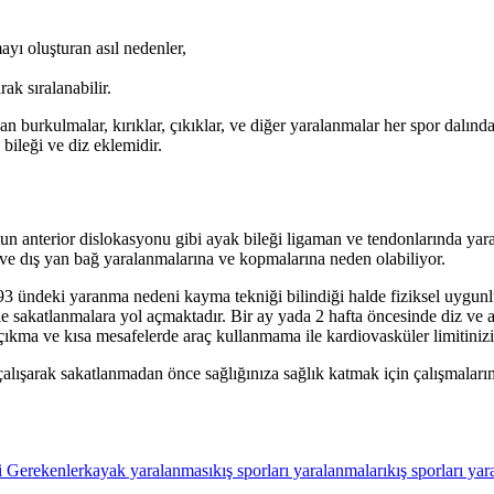
yı oluşturan asıl nedenler,
k sıralanabilir.
n burkulmalar, kırıklar, çıkıklar, ve diğer yaralanmalar her spor dalınd
 bileği ve diz eklemidir.
 anterior dislokasyonu gibi ayak bileği ligaman ve tendonlarında yara
 ve dış yan bağ yaralanmalarına ve kopmalarına neden olabiliyor.
 93 ündeki yaranma nedeni kayma tekniği bilindiği halde fiziksel uygun
e sakatlanmalara yol açmaktadır. Bir ay yada 2 hafta öncesinde diz ve a
kma ve kısa mesafelerde araç kullanmama ile kardiovasküler limitinizi ar
çalışarak sakatlanmadan önce sağlığınıza sağlık katmak için çalışmalarımı
 Gerekenler
kayak yaralanması
kış sporları yaralanmaları
kış sporları ya