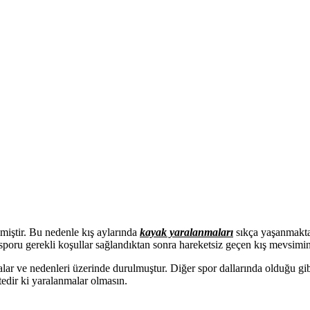
miştir. Bu nedenle kış aylarında
kayak yaralanmaları
sıkça yaşanmaktad
poru gerekli koşullar sağlandıktan sonra hareketsiz geçen kış mevsimine
r ve nedenleri üzerinde durulmuştur. Diğer spor dallarında olduğu gibi 
edir ki yaralanmalar olmasın.