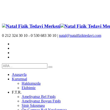
0 212 324 30 10 - 0 530 683 30 10 |
natal@natalfiziktedavi.com
Anasayfa
Kurumsal
Hakkımızda
Ekibimiz
F.T.R.
Ameliyatsız Bel Fıtığı
Ameliyatsız Boyun Fıtığı
Sinir Sıkışması
Ön Çarpraz Bağ Yaralanması