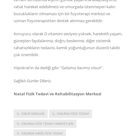
rahat hareket edebilmesi ve omurgada istenmeyen kalıcı
bozuklukların olmaması için bir fizyoterapi merkezi ve
uzman fizyoterapistten destek alınması gereklidir.
Koruyucu olarak D vitamini seviyesi yüksek, hareketli yaşam,
güneşten faydalanma, doğru beslenme, diğer sistemik
rahatsızlıkların tedavisi, kemik yoğunluğunun düzenli takibi
çok önemlidir.
Hipokrat’ın da dediği gibi: “Gıdamız ilacımız olsun”.
Sağlıklı Günler Dileriz.
Natal Fizik Tedavi ve Rehabilitasyon Merkezi
OMUR KIRIKLARI
OMURGA FIZIK TEDAVI
OMURGA FIZIK TEDAVI HAREKETLERI
OMURGA KIRIĞI FIZIK TEDAVI