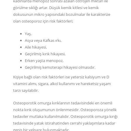
kadınlarda menopoz sonrası azalan östrojen miktarı ile
görülme sıklığı artar. Düşük kemik kitlesi ve kemik
dokusunun mikro yapısındaki bozulmalar ile karakterize
olan osteoporoz için risk faktörleri;
Yaş,
Asya veya Kafkas ırkı,
Aile hikayesi,
Geçirilmiş kırık hikayesi,
Erken yaşta menopoz,
Geçirilmiş kemoterapi hikayesi olmasıdır.
Kişiye bağlı olan risk faktörleri ise yetersiz kalsiyum ve D
vitamini alımı, sigara, alkol kullanımı ve hareketsiz yaşam
tarzı sayılabilir.
Osteoporotik omurga kırıklarının tedavisindeki en önemli
nokta kırık oluşumunun önlenmesidir. Osteoporoza yönelik
tedaviler mutlaka kullanılmalıdır. Osteoporotik omurga kırığı
tedavisinde yatak istirahatinden cerrahi yaklaşımlara kadar
geniş bir yelpaze bulunmaktadır.