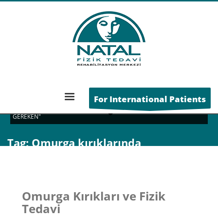
ANA SAYFA
For International Patients
POSTS TAGGED "OMURGA KIRIKLARINDA YAPILMAMASI
GEREKEN"
Tag: Omurga kırıklarında
yapılmaması gereken
Omurga Kırıkları ve Fizik
Tedavi