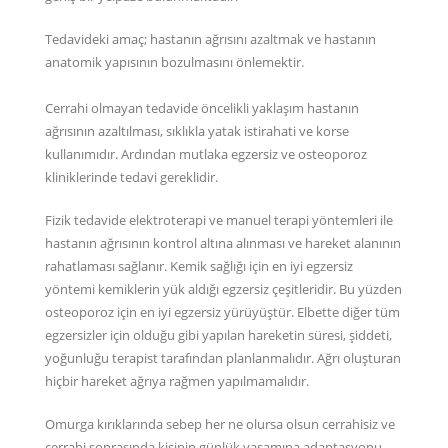
Tedavideki amaç; hastanın ağrısını azaltmak ve hastanın
anatomik yapısının bozulmasını önlemektir.
Cerrahi olmayan tedavide öncelikli yaklaşım hastanın
ağrısının azaltılması, sıklıkla yatak istirahati ve korse
kullanımıdır. Ardından mutlaka egzersiz ve osteoporoz
kliniklerinde tedavi gereklidir.
Fizik tedavide elektroterapi ve manuel terapi yöntemleri ile
hastanın ağrısının kontrol altına alınması ve hareket alanının
rahatlaması sağlanır. Kemik sağlığı için en iyi egzersiz
yöntemi kemiklerin yük aldığı egzersiz çeşitleridir. Bu yüzden
osteoporoz için en iyi egzersiz yürüyüştür. Elbette diğer tüm
egzersizler için olduğu gibi yapılan hareketin süresi, şiddeti,
yoğunluğu terapist tarafından planlanmalıdır. Ağrı oluşturan
hiçbir hareket ağrıya rağmen yapılmamalıdır.
Omurga kırıklarında sebep her ne olursa olsun cerrahisiz ve
cerrahi sonrasında kişinin günlük yaşamına adaptasyonu,