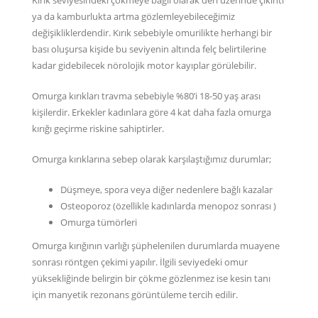
Kırık seviyesindeki çökmeye bağlı olarak deri üzerinde çıkıntı
ya da kamburlukta artma gözlemleyebileceğimiz
değişikliklerdendir. Kırık sebebiyle omurilikte herhangi bir
bası oluşursa kişide bu seviyenin altında felç belirtilerine
kadar gidebilecek nörolojik motor kayıplar görülebilir.
Omurga kırıkları travma sebebiyle %80’i 18-50 yaş arası
kişilerdir. Erkekler kadınlara göre 4 kat daha fazla omurga
kırığı geçirme riskine sahiptirler.
Omurga kırıklarına sebep olarak karşılaştığımız durumlar;
Düşmeye, spora veya diğer nedenlere bağlı kazalar
Osteoporoz (özellikle kadınlarda menopoz sonrası )
Omurga tümörleri
Omurga kırığının varlığı şüphelenilen durumlarda muayene
sonrası röntgen çekimi yapılır. İlgili seviyedeki omur
yüksekliğinde belirgin bir çökme gözlenmez ise kesin tanı
için manyetik rezonans görüntüleme tercih edilir.