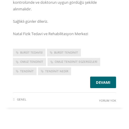
kontrolünde ve doktorun uygun gördüğü şekilde
alınmalıdır.
Sağlıklı günler dileriz.
Natal Fizik Tedavi ve Rehabilitasyon Merkezi
BURSIT TEDAVISI
BURSIT TENDINIT
OMUZ TENDINIT
OMUZ TENDINIT EGZERSIZLERI
TENDINIT
TENDINIT NEDIR
DEVAMI
GENEL
YORUM YOK