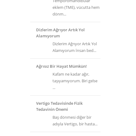
Temporomandibular
eklem (TME), vücutta hem
dönm...
Dizlerim Ağrıyor Artık Yol
Alamıyorum
Dizlerim Ağrıyor Artık Yol
Alamıyorum İnsan bed...
Ağrısız Bir Hayat Mümkün!
Kafam ne kadar ağır,
taşıyamıyorum. Biri gelse
...
Vertigo Tedavisinde Fizik
Tedavinin Önemi
Baş dönmesi diğer bir
adıyla Vertigo, bir hasta...