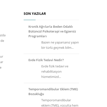
SON YAZILAR
Kronik Ağrılarla Beden Odaklı
Bütüncül Psikoterapi ve Egzersiz
ızda
Programları
 de
Bazen ne yaparsanız yapın
bir türlü geçmek bilm...
bur
Evde Fizik Tedavi Nedir?
tar
Evde fizik tedavi ve
ve
rehabilitasyon
hizmetimizd...
Temporomandibular Eklem (TME)
Bozukluğu
Temporomandibular
eklem (TME), vücutta hem