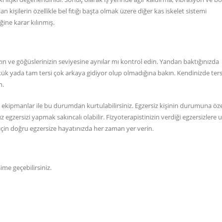
n kişilerin özellikle bel fıtığı başta olmak üzere diğer kas iskelet sistemi
ğine karar kılınmış.
ın ve göğüslerinizin seviyesine aynılar mı kontrol edin. Yandan baktığınızda
ükük yada tam tersi çok arkaya gidiyor olup olmadığına bakın. Kendinizde ter
n.
 ekipmanlar ile bu durumdan kurtulabilirsiniz. Egzersiz kişinin durumuna öz
egzersizi yapmak sakıncalı olabilir. Fizyoterapistinizin verdiği egzersizlere 
ut için doğru egzersize hayatınızda her zaman yer verin.
şime geçebilirsiniz.