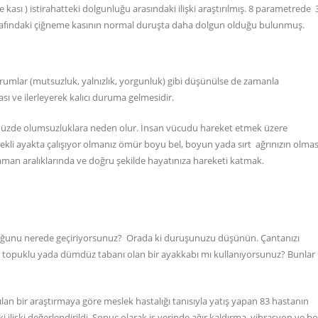
kası ) istirahatteki dolgunluğu arasındaki ilişki araştırılmış. 8 parametrede 
tarafındaki çiğneme kasının normal duruşta daha dolgun olduğu bulunmuş.
rumlar (mutsuzluk, yalnızlık, yorgunluk) gibi düşünülse de zamanla
sı ve ilerleyerek kalıcı duruma gelmesidir.
müzde olumsuzluklara neden olur. İnsan vücudu hareket etmek üzere
ekli ayakta çalışıyor olmanız ömür boyu bel, boyun yada sırt ağrınızın olma
an aralıklarında ve doğru şekilde hayatınıza hareketi katmak.
 çoğunu nerede geçiriyorsunuz? Orada ki duruşunuzu düşünün. Çantanızı
k topuklu yada dümdüz tabanı olan bir ayakkabı mı kullanıyorsunuz? Bunlar
pılan bir araştırmaya göre meslek hastalığı tanısıyla yatış yapan 83 hastanın
aki ilişki değerlendirildi. Sonuç olarak iş yerinde ağır kaldırma, vibrasyon ve b