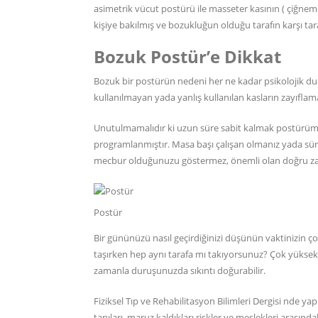
asimetrik vücut postürü ile masseter kasının ( çiğneme 
kişiye bakılmış ve bozukluğun olduğu tarafın karşı 
Bozuk Postür’e Dikkat
Bozuk bir postürün nedeni her ne kadar psikolojik du
kullanılmayan yada yanlış kullanılan kasların zayıflama
Unutulmamalıdır ki uzun süre sabit kalmak postürü
programlanmıştır. Masa başı çalışan olmanız yada sür
mecbur olduğunuzu göstermez, önemli olan doğru zam
Postür
Bir gününüzü nasıl geçirdiğinizi düşünün vaktinizin
taşırken hep aynı tarafa mı takıyorsunuz? Çok yükse
zamanla duruşunuzda sıkıntı doğurabilir.
Fiziksel Tıp ve Rehabilitasyon Bilimleri Dergisi nde ya
tanıları, maruz kaldıkları riskler ve meslekleri arasınd