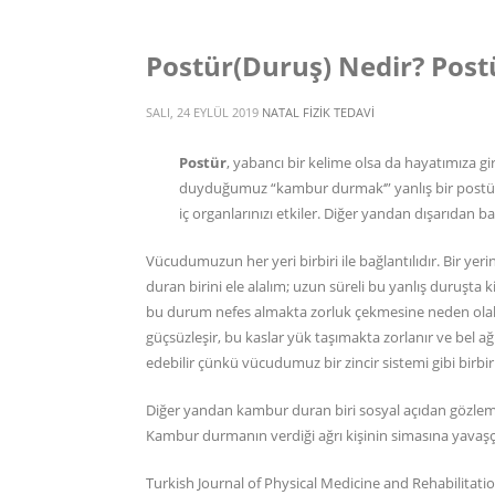
Postür(Duruş) Nedir? Post
SALI, 24 EYLÜL 2019
NATAL FIZIK TEDAVI
Postür
, yabancı bir kelime olsa da hayatımıza gi
duyduğumuz “kambur durmak‘” yanlış bir postür 
iç organlarınızı etkiler. Diğer yandan dışarıdan b
Vücudumuzun her yeri birbiri ile bağlantılıdır. Bir ye
duran birini ele alalım; uzun süreli bu yanlış duruşta
bu durum nefes almakta zorluk çekmesine neden olabilir
güçsüzleşir, bu kaslar yük taşımakta zorlanır ve bel ağ
edebilir çünkü vücudumuz bir zincir sistemi gibi birbiri 
Diğer yandan kambur duran biri sosyal açıdan gözlemle
Kambur durmanın verdiği ağrı kişinin simasına yavaşça 
Turkish Journal of Physical Medicine and Rehabilitati