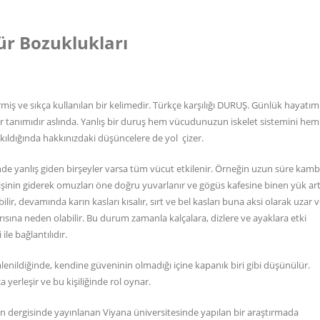
ür Bozuklukları
rmiş ve sıkça kullanılan bir kelimedir. Türkçe karşılığı DURUŞ. Günlük hayatım
tanımıdır aslında. Yanlış bir duruş hem vücudunuzun iskelet sistemini hem
akıldığında hakkınızdaki düşüncelere de yol çizer.
rinde yanlış giden birşeyler varsa tüm vücut etkilenir. Örneğin uzun süre kam
 kişinin giderek omuzları öne doğru yuvarlanır ve gögüs kafesine binen yük ar
, devamında karın kasları kısalır, sırt ve bel kasları buna aksi olarak uzar 
rısına neden olabilir. Bu durum zamanla kalçalara, dizlere ve ayaklara etki
ile bağlantılıdır.
nildiğinde, kendine güveninin olmadığı içine kapanık biri gibi düşünülür.
yerleşir ve bu kişiliğinde rol oynar.
on dergisinde yayınlanan Viyana üniversitesinde yapılan bir araştırmada