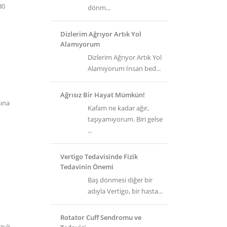
30
dönm...
Dizlerim Ağrıyor Artık Yol
Alamıyorum
Dizlerim Ağrıyor Artık Yol
Alamıyorum İnsan bed...
Ağrısız Bir Hayat Mümkün!
sına
Kafam ne kadar ağır,
taşıyamıyorum. Biri gelse
...
Vertigo Tedavisinde Fizik
Tedavinin Önemi
Baş dönmesi diğer bir
adıyla Vertigo, bir hasta...
Rotator Cuff Sendromu ve
ozuk