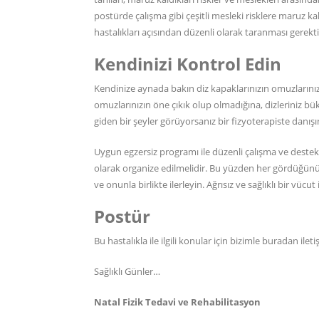
postürde çalışma gibi çeşitli mesleki risklere maruz kala
hastalıkları açısından düzenli olarak taranması gerekti
Kendinizi Kontrol Edin
Kendinize aynada bakın diz kapaklarınızın omuzlarınız
omuzlarınızın öne çıkık olup olmadığına, dizleriniz b
giden bir şeyler görüyorsanız bir fizyoterapiste danışı
Uygun egzersiz programı ile düzenli çalışma ve destek
olarak organize edilmelidir. Bu yüzden her gördüğünüz 
ve onunla birlikte ilerleyin. Ağrısız ve sağlıklı bir vüc
Postür
Bu hastalıkla ile ilgili konular için bizimle
buradan
ileti
Sağlıklı Günler…
Natal Fizik Tedavi ve Rehabilitasyon