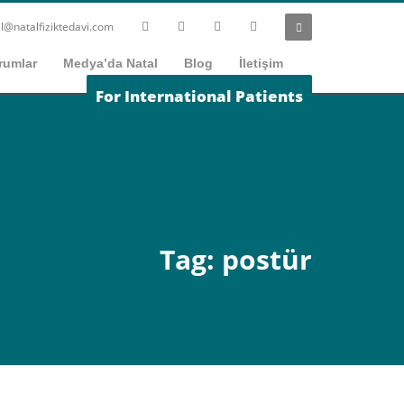
l@natalfiziktedavi.com
rumlar
Medya’da Natal
Blog
İletişim
For International Patients
Tag: postür