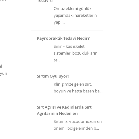
Tedavisi
Omuz eklemi günlük
yaşamdaki hareketlerin
yapıl...
Kayropraktik Tedavi Nedir?
s
Sinir – kas iskelet
sistemleri bozuklukların
te...
el
uyun
Sırtım Oyuluyor!
Kliniğimize gelen sırt,
boyun ve hatta bazen ba...
Sırt Ağrısı ve Kadınlarda Sırt
Ağrılarının Nedenleri
Sırtımız, vücudumuzun en
önemli bölgelerinden b...