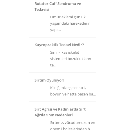
Rotator Cuff Sendromu ve
Tedavisi
Omuz eklemi günlük
yaşamdaki hareketlerin
yapıl...
Kayropraktik Tedavi Nedir?
Sinir – kas iskelet
sistemleri bozuklukların
te...
Sırtım Oyuluyor!
Kliniğimize gelen sırt,
boyun ve hatta bazen ba...
Sırt Ağrısı ve Kadınlarda Sırt
Ağrılarının Nedenleri
Sırtımız, vücudumuzun en
önemli bölgelerinden b...