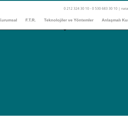
0 212 324 30 10 - 0 530 683 30 10 |
nata
Kurumsal
F.T.R.
Teknolojiler ve Yöntemler
Anlaşmalı Ku