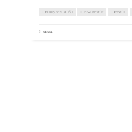
DURUŞ BOZUKLUĞU
IDEAL POSTÜR
POSTÜR
GENEL