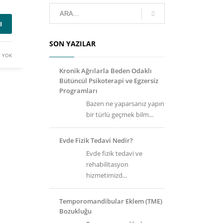
I
SON YAZILAR
 YOK
Kronik Ağrılarla Beden Odaklı
Bütüncül Psikoterapi ve Egzersiz
Programları
Bazen ne yaparsanız yapın
bir türlü geçmek bilm...
Evde Fizik Tedavi Nedir?
Evde fizik tedavi ve
rehabilitasyon
hizmetimizd...
Temporomandibular Eklem (TME)
Bozukluğu