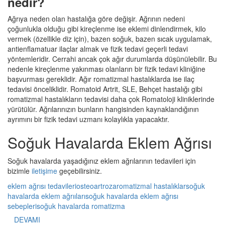
nedir?
Ağrıya neden olan hastalığa göre değişir. Ağrının nedeni
çoğunlukla olduğu gibi kireçlenme ise eklemi dinlendirmek, kilo
vermek (özellikle diz için), bazen soğuk, bazen sıcak uygulamak,
antienflamatuar ilaçlar almak ve fizik tedavi geçerli tedavi
yöntemleridir. Cerrahi ancak çok ağır durumlarda düşünülebilir. Bu
nedenle kireçlenme yakınması olanların bir fizik tedavi kliniğine
başvurması gereklidir. Ağır romatizmal hastalıklarda ise ilaç
tedavisi önceliklidir. Romatoid Artrit, SLE, Behçet hastalığı gibi
romatizmal hastalıkların tedavisi daha çok Romatoloji kliniklerinde
yürütülür. Ağrılarınızın bunların hangisinden kaynaklandığının
ayrımını bir fizik tedavi uzmanı kolaylıkla yapacaktır.
Soğuk Havalarda Eklem Ağrısı
Soğuk havalarda yaşadığınız eklem ağrılarının tedavileri için
bizimle
iletişime
geçebilirsiniz.
eklem ağrısı tedavileri
osteoartroza
romatizmal hastalıklar
soğuk
havalarda eklem ağrııları
soğuk havalarda eklem ağrısı
sebepleri
soğuk havalarda romatizma
DEVAMI