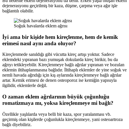
Bu nedenle eklem dejenerasyonu da denir. Erken yaşta oluşan eklem
dejenerasyonu geçirilmiş bir kaza, düşme, çarpma veya ağır işle
bağlantılı olabilir.
Soğuk havalarda eklem ağrısı
İyi ama bir kişide hem kireçlenme, hem de kemik
erimesi nasıl aynı anda oluyor?
Kireçlenmede sanıldığı gibi vücutta kireç artışı yoktur. Sadece
eklemdeki yıpranan bazı yumuşak dokularda kireç birikir, bu da
ağrıyı tetikleyebilir. Kireçlenmeye bağlı ağrılar yıpranan ve bozulan
eklemin iltihaplanmasına bağlıdır. İltihaplı eklemler de yine soğuk ve
nemli havada ağrıdığı için kış aylarında kireçlenmeye bağlı ağrılar
artar. Kemik erimesi de denen osteoporoz ise kemiğin yapısıyla
ilgilidir, eklemlerle değil.
O zaman eklem ağrılarının büyük çoğunluğu
romatizmaya mı, yoksa kireçlenmeye mi bağlı?
Özellikle yaşlılarda veya belli bir kaza, spor yaralanması vb.
geçirmiş olan kişilerde çoğunlukla kireçlenmeye, yani osteoartroza
bağlı diyebiliriz.