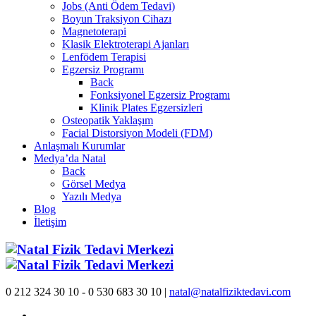
Jobs (Anti Ödem Tedavi)
Boyun Traksiyon Cihazı
Magnetoterapi
Klasik Elektroterapi Ajanları
Lenfödem Terapisi
Egzersiz Programı
Back
Fonksiyonel Egzersiz Programı
Klinik Plates Egzersizleri
Osteopatik Yaklaşım
Facial Distorsiyon Modeli (FDM)
Anlaşmalı Kurumlar
Medya’da Natal
Back
Görsel Medya
Yazılı Medya
Blog
İletişim
0 212 324 30 10 - 0 530 683 30 10 |
natal@natalfiziktedavi.com