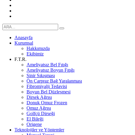
Anasayfa
Kurumsal
Hakkımızda
Ekibimiz
F.T.R.
Ameliyatsız Bel Fıtığı
Ameliyatsız Boyun Fıtığı
Sinir Sıkışması
Ön Çarpraz Bağ Yaralanması
Fibromiyalji Tedavisi
Boyun Bel Düzleşmesi
Dirsek Ağrısı
Donuk Omuz Frozen
Omuz Ağrısı
Golfçü Dirseği
El Bileği
Origene
Teknolojiler ve Yöntemler