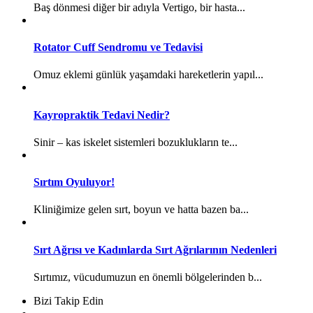
Baş dönmesi diğer bir adıyla Vertigo, bir hasta...
Rotator Cuff Sendromu ve Tedavisi
Omuz eklemi günlük yaşamdaki hareketlerin yapıl...
Kayropraktik Tedavi Nedir?
Sinir – kas iskelet sistemleri bozuklukların te...
Sırtım Oyuluyor!
Kliniğimize gelen sırt, boyun ve hatta bazen ba...
Sırt Ağrısı ve Kadınlarda Sırt Ağrılarının Nedenleri
Sırtımız, vücudumuzun en önemli bölgelerinden b...
Bizi Takip Edin