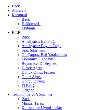
Back
Anasayfa
Kurumsal
Back
Hakkımızda
Ekibimiz
F.T.R.
Back
Ameliyatsız Bel Fıtığı
Ameliyatsız Boyun Fıtığı
Sinir Sıkışması
Ön Çarpraz Bağ Yaralanması
Fibromiyalji Tedavisi
Boyun Bel Düzleşmesi
Dirsek Ağrısı
Donuk Omuz Frozen
Omuz Ağrısı
Golfçü Dirseği
El Bileği
Origene
Teknolojiler ve Yöntemler
Back
Manuel Terapi
Kinesiotape Uygulamaları