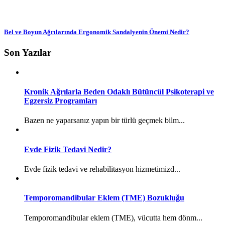
Bel ve Boyun Ağrılarında Ergonomik Sandalyenin Önemi Nedir?
Son Yazılar
Kronik Ağrılarla Beden Odaklı Bütüncül Psikoterapi ve
Egzersiz Programları
Bazen ne yaparsanız yapın bir türlü geçmek bilm...
Evde Fizik Tedavi Nedir?
Evde fizik tedavi ve rehabilitasyon hizmetimizd...
Temporomandibular Eklem (TME) Bozukluğu
Temporomandibular eklem (TME), vücutta hem dönm...