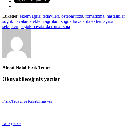
Etiketler:
eklem ağrısı tedavileri
,
osteoartroza
,
romatizmal hastalıklar
,
soğuk havalarda eklem ağrııları
,
soğuk havalarda eklem ağrısı
sebepleri
,
soğuk havalarda romatizma
About
Natal Fizik Tedavi
Okuyabileceğiniz yazılar
Fizik Tedavi ve Rehabilitasyon
Bel ağrıları