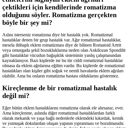
çektikleri için kendilerinde romatizma
olduğunu söyler. Romatizma gerçekten
böyle bir şey mi?
Aslını isterseniz romatizma diye bir hastalık yok. Romatizmal
hastalıklar denen bir grup hastalık var. Ağır romatizmal hastalıklar,
mesela iltihaplı eklem romatizması diye de bilinen Romatoid Artrit
veya omurgada şekil bozukluklarına neden olan Ankilozan Spondilit
gibi hastalıklar vücudun bağışıklık sisteminin yanlış çalışmasından
kaynaklanıyor. Bazı kişilerde ise bu tür ciddi romatizmal hastalıklar
olmasa da eklem ağrılarına eğilim vardır. Bu kişilerde de romatizmal
hastalıkları olan kişiler gibi soğuk ve nemli havalarda eklem ağrıları
olabilir. Ama bu onların romatizma hastası olduklarını göstermez.
Kireçlenme de bir romatizmal hastalık
değil mi?
Eğer bütün eklem hastalıklarını romatizma olarak ele alırsanız, evet.
Ama kireçlenme, aslında diğer romatizmal hastalıklardan farklı
olarak mekanik ve yaşa bağlı nedenlerle eklemdeki kıkırdak, kemik
ve yumuşak dokulardan oluşan yapının yıpranması ve bozulmasıdır.