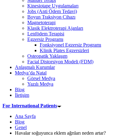
Manuel Terapi
Kinesiotape Uygulamaları
Jobs (Anti Ödem Tedavi)
Boyun Traksiyon Cihazı
Magnetoterapi
Klasik Elektroterapi Ajanları
Lenfödem Terapisi
Egzersiz Programı
Fonksiyonel Egzersiz Programı
Klinik Plates Egzersizleri
Osteopatik Yaklaşım
Facial Distorsiyon Modeli (FDM)
Anlaşmalı Kurumlar
Medya’da Natal
Görsel Medya
Yazılı Medya
Blog
İletişim
For International Patients
Ana Sayfa
Blog
Genel
Havalar soğuyunca eklem ağrıları neden artar?