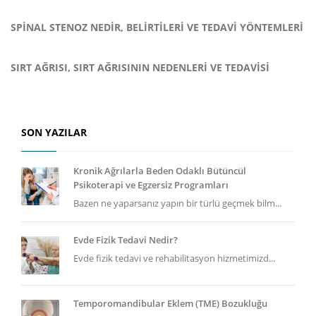
SPINAL STENOZ NEDIR, BELIRTILERI VE TEDAVI YÖNTEMLERI
SIRT AĞRISI, SIRT AĞRISININ NEDENLERI VE TEDAVISI
SON YAZILAR
Kronik Ağrılarla Beden Odaklı Bütüncül
Psikoterapi ve Egzersiz Programları
Bazen ne yaparsanız yapın bir türlü geçmek bilm...
Evde Fizik Tedavi Nedir?
Evde fizik tedavi ve rehabilitasyon hizmetimizd...
Temporomandibular Eklem (TME) Bozukluğu