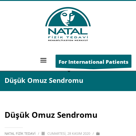
Genel
»
Düşük Omuz Sendromu
ANA SAYFA
For International Patients
DÜŞÜK OMUZ SENDROMU
Düşük Omuz Sendromu
Düşük Omuz Sendromu
NATAL FIZIK TEDAVI
/
CUMARTESI, 28 KASIM 2020
/