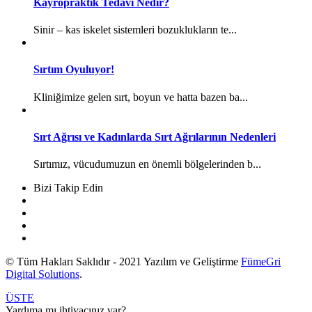
Kayropraktik Tedavi Nedir?
Sinir – kas iskelet sistemleri bozuklukların te...
Sırtım Oyuluyor!
Kliniğimize gelen sırt, boyun ve hatta bazen ba...
Sırt Ağrısı ve Kadınlarda Sırt Ağrılarının Nedenleri
Sırtımız, vücudumuzun en önemli bölgelerinden b...
Bizi Takip Edin
© Tüm Hakları Saklıdır - 2021 Yazılım ve Geliştirme
FümeGri
Digital Solutions
.
ÜSTE
Yardıma mı ihtiyacınız var?