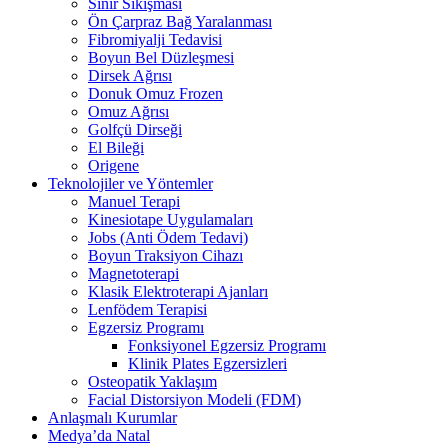
Sinir Sıkışması
Ön Çarpraz Bağ Yaralanması
Fibromiyalji Tedavisi
Boyun Bel Düzleşmesi
Dirsek Ağrısı
Donuk Omuz Frozen
Omuz Ağrısı
Golfçü Dirseği
El Bileği
Origene
Teknolojiler ve Yöntemler
Manuel Terapi
Kinesiotape Uygulamaları
Jobs (Anti Ödem Tedavi)
Boyun Traksiyon Cihazı
Magnetoterapi
Klasik Elektroterapi Ajanları
Lenfödem Terapisi
Egzersiz Programı
Fonksiyonel Egzersiz Programı
Klinik Plates Egzersizleri
Osteopatik Yaklaşım
Facial Distorsiyon Modeli (FDM)
Anlaşmalı Kurumlar
Medya’da Natal