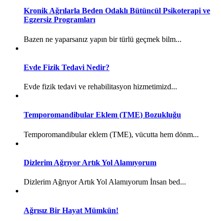
Kronik Ağrılarla Beden Odaklı Bütüncül Psikoterapi ve
Egzersiz Programları
Bazen ne yaparsanız yapın bir türlü geçmek bilm...
Evde Fizik Tedavi Nedir?
Evde fizik tedavi ve rehabilitasyon hizmetimizd...
Temporomandibular Eklem (TME) Bozukluğu
Temporomandibular eklem (TME), vücutta hem dönm...
Dizlerim Ağrıyor Artık Yol Alamıyorum
Dizlerim Ağrıyor Artık Yol Alamıyorum İnsan bed...
Ağrısız Bir Hayat Mümkün!