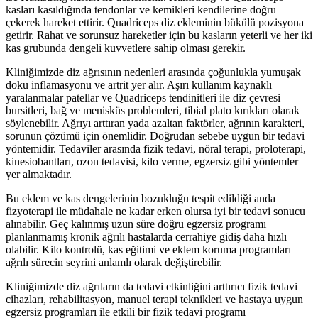
kasları kasıldığında tendonlar ve kemikleri kendilerine doğru
çekerek hareket ettirir. Quadriceps diz ekleminin bükülü pozisyona
getirir. Rahat ve sorunsuz hareketler için bu kasların yeterli ve her iki
kas grubunda dengeli kuvvetlere sahip olması gerekir.
Kliniğimizde diz ağrısının nedenleri arasında çoğunlukla yumuşak
doku inflamasyonu ve artrit yer alır. Aşırı kullanım kaynaklı
yaralanmalar patellar ve Quadriceps tendinitleri ile diz çevresi
bursitleri, bağ ve menisküs problemleri, tibial plato kırıkları olarak
söylenebilir. Ağrıyı arttıran yada azaltan faktörler, ağrının karakteri,
sorunun çözümü için önemlidir. Doğrudan sebebe uygun bir tedavi
yöntemidir. Tedaviler arasında fizik tedavi, nöral terapi, proloterapi,
kinesiobantları, ozon tedavisi, kilo verme, egzersiz gibi yöntemler
yer almaktadır.
Bu eklem ve kas dengelerinin bozukluğu tespit edildiği anda
fizyoterapi ile müdahale ne kadar erken olursa iyi bir tedavi sonucu
alınabilir. Geç kalınmış uzun süre doğru egzersiz programı
planlanmamış kronik ağrılı hastalarda cerrahiye gidiş daha hızlı
olabilir. Kilo kontrolü, kas eğitimi ve eklem koruma programları
ağrılı sürecin seyrini anlamlı olarak değiştirebilir.
Kliniğimizde diz ağrıların da tedavi etkinliğini arttırıcı fizik tedavi
cihazları, rehabilitasyon, manuel terapi teknikleri ve hastaya uygun
egzersiz programları ile etkili bir fizik tedavi programı