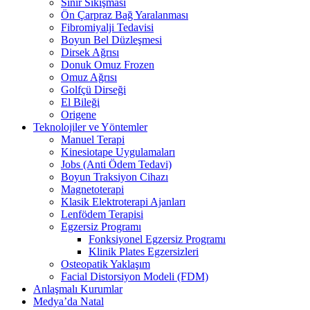
Sinir Sıkışması
Ön Çarpraz Bağ Yaralanması
Fibromiyalji Tedavisi
Boyun Bel Düzleşmesi
Dirsek Ağrısı
Donuk Omuz Frozen
Omuz Ağrısı
Golfçü Dirseği
El Bileği
Origene
Teknolojiler ve Yöntemler
Manuel Terapi
Kinesiotape Uygulamaları
Jobs (Anti Ödem Tedavi)
Boyun Traksiyon Cihazı
Magnetoterapi
Klasik Elektroterapi Ajanları
Lenfödem Terapisi
Egzersiz Programı
Fonksiyonel Egzersiz Programı
Klinik Plates Egzersizleri
Osteopatik Yaklaşım
Facial Distorsiyon Modeli (FDM)
Anlaşmalı Kurumlar
Medya’da Natal