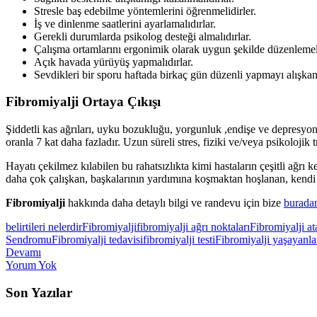
Stresle baş edebilme yöntemlerini öğrenmelidirler.
İş ve dinlenme saatlerini ayarlamalıdırlar.
Gerekli durumlarda psikolog desteği almalıdırlar.
Çalışma ortamlarını ergonimik olarak uygun şekilde düzenlemeli
Açık havada yürüyüş yapmalıdırlar.
Sevdikleri bir sporu haftada birkaç gün düzenli yapmayı alışkanl
Fibromiyalji
Ortaya Çıkışı
Şiddetli kas ağrıları, uyku bozukluğu, yorgunluk ,endişe ve depresyon
oranla 7 kat daha fazladır. Uzun süreli stres, fiziki ve/veya psikoloji
Hayatı çekilmez kılabilen bu rahatsızlıkta kimi hastaların çeşitli ağrı k
daha çok çalışkan, başkalarının yardımına koşmaktan hoşlanan, kendi s
Fibromiyalji
hakkında daha detaylı bilgi ve randevu için bize
burad
belirtileri nelerdir
Fibromiyalji
fibromiyalji ağrı noktaları
Fibromiyalji at
Sendromu
Fibromiyalji tedavisi
fibromiyalji testi
Fibromiyalji yaşayanla
Devamı
Yorum Yok
Son Yazılar