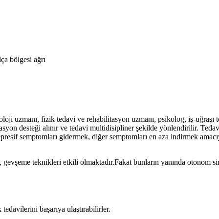
ça bölgesi ağrı
loji uzmanı, fizik tedavi ve rehabilitasyon uzmanı, psikolog, iş-uğraşı ter
n desteği alınır ve tedavi multidisipliner şekilde yönlendirilir. Tedavi 
epresif semptomları gidermek, diğer semptomları en aza indirmek amacıy
t, gevşeme teknikleri etkili olmaktadır.Fakat bunların yanında otonom s
edavilerini başarıya ulaştırabilirler.