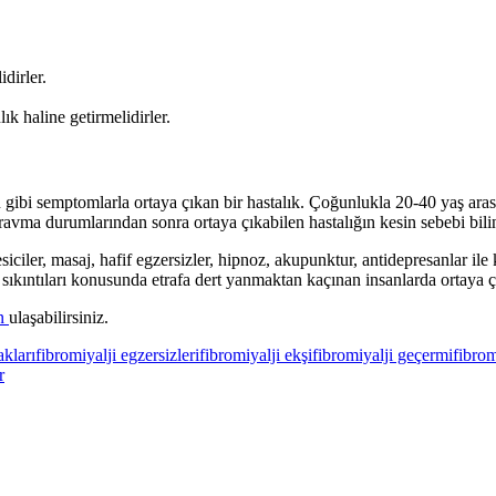
dirler.
ık haline getirmelidirler.
 gibi semptomlarla ortaya çıkan bir hastalık. Çoğunlukla 20-40 yaş aras
k travma durumlarından sonra ortaya çıkabilen hastalığın kesin sebebi bil
esiciler, masaj, hafif egzersizler, hipnoz, akupunktur, antidepresanlar ile 
ıkıntıları konusunda etrafa dert yanmaktan kaçınan insanlarda ortaya ç
an
ulaşabilirsiniz.
akları
fibromiyalji egzersizleri
fibromiyalji ekşi
fibromiyalji geçermi
fibrom
r