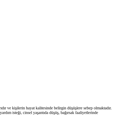
ıdır ve kişilerin hayat kalitesinde belirgin düşüşlere sebep olmaktadır.
 yardım isteği, cinsel yaşantıda düşüş, bağırsak faaliyetlerinde