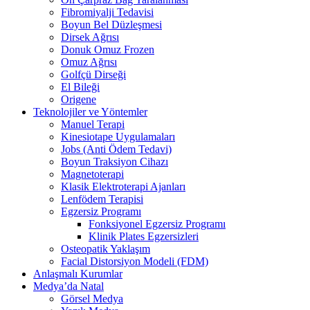
Fibromiyalji Tedavisi
Boyun Bel Düzleşmesi
Dirsek Ağrısı
Donuk Omuz Frozen
Omuz Ağrısı
Golfçü Dirseği
El Bileği
Origene
Teknolojiler ve Yöntemler
Manuel Terapi
Kinesiotape Uygulamaları
Jobs (Anti Ödem Tedavi)
Boyun Traksiyon Cihazı
Magnetoterapi
Klasik Elektroterapi Ajanları
Lenfödem Terapisi
Egzersiz Programı
Fonksiyonel Egzersiz Programı
Klinik Plates Egzersizleri
Osteopatik Yaklaşım
Facial Distorsiyon Modeli (FDM)
Anlaşmalı Kurumlar
Medya’da Natal
Görsel Medya