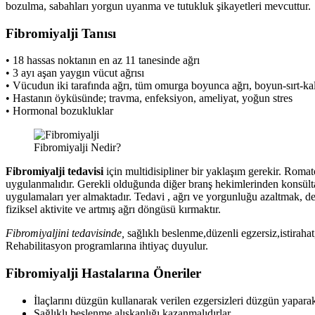
bozulma, sabahları yorgun uyanma ve tutukluk şikayetleri mevcuttur.
Fibromiyalji Tanısı
• 18 hassas noktanın en az 11 tanesinde ağrı
• 3 ayı aşan yaygın vücut ağrısı
• Vücudun iki tarafında ağrı, tüm omurga boyunca ağrı, boyun-sırt-kal
• Hastanın öyküsünde; travma, enfeksiyon, ameliyat, yoğun stres
• Hormonal bozukluklar
Fibromiyalji Nedir?
Fibromiyalji tedavisi
için multidisipliner bir yaklaşım gerekir. Romato
uygulanmalıdır. Gerekli olduğunda diğer branş hekimlerinden konsültasyo
uygulamaları yer almaktadır. Tedavi , ağrı ve yorgunluğu azaltmak, d
fiziksel aktivite ve artmış ağrı döngüsü kırmaktır.
Fibromiyaljini tedavisinde,
sağlıklı beslenme,düzenli egzersiz,istiraha
Rehabilitasyon programlarına ihtiyaç duyulur.
Fibromiyalji Hastalarına Öneriler
İlaçlarını düzgün kullanarak verilen ezgersizleri düzgün yaparak t
Sağlıklı beslenme alışkanlığı kazanmalıdırlar.