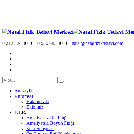
0 212 324 30 10 - 0 530 683 30 10 |
natal@natalfiziktedavi.com
Anasayfa
Kurumsal
Hakkımızda
Ekibimiz
F.T.R.
Ameliyatsız Bel Fıtığı
Ameliyatsız Boyun Fıtığı
Sinir Sıkışması
Ön Çarpraz Bağ Yaralanması