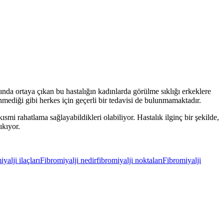
ında ortaya çıkan bu hastalığın kadınlarda görülme sıklığı erkeklere
inmediği gibi herkes için geçerli bir tedavisi de bulunmamaktadır.
kısmi rahatlama sağlayabildikleri olabiliyor. Hastalık ilginç bir şekilde,
ıkıyor.
iyalji ilaçları
Fibromiyalji nedir
fibromiyalji noktaları
Fibromiyalji