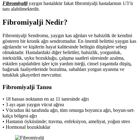
Fibromiyalji
yaygın hastalıktır fakat fibromiyalji hastalarının 1/3’ü
tanı alabilmektedir.
Fibromiyalji Nedir?
Fibromiyalji Sendromu, yaygın kas ağrıları ve halsizlik ile kendini
gösteren bir kronik ağrı sendromudur. En önemli belirtisi yaygın kas
ağrılarıdır ve kişilerin hayat kalitesinde belirgin düşüşlere sebep
olmaktadır. Hastalardaki diğer belirtiler, halsizlik, yorgunluk,
isteksizlik, uyku bozukluğu, çalışma saatleri süresinde azalma,
eskiden yapılabilen işler için yardım isteği, cinsel yaşantıda düşüş,
bağırsak faaliyetlerinde bozulma, sabahları yorgun uyanma ve
tutukluk şikayetleri mevcuttur.
Fibromiyalji Tanısı
• 18 hassas noktanın en az 11 tanesinde ağrı
• 3 ayı aşan yaygın vücut ağrısı
• Vücudun iki tarafında ağrı, tüm omurga boyunca ağrı, boyun-sırt-
kalça bölgesi ağrı
• Hastanın öyküsünde; travma, enfeksiyon, ameliyat, yoğun stres
• Hormonal bozukluklar