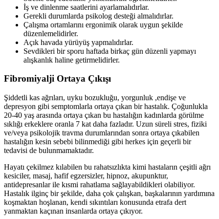
İş ve dinlenme saatlerini ayarlamalıdırlar.
Gerekli durumlarda psikolog desteği almalıdırlar.
Çalışma ortamlarını ergonimik olarak uygun şekilde
düzenlemelidirler.
Açık havada yürüyüş yapmalıdırlar.
Sevdikleri bir sporu haftada birkaç gün düzenli yapmayı
alışkanlık haline getirmelidirler.
Fibromiyalji
Ortaya Çıkışı
Şiddetli kas ağrıları, uyku bozukluğu, yorgunluk ,endişe ve
depresyon gibi semptomlarla ortaya çıkan bir hastalık. Çoğunlukla
20-40 yaş arasında ortaya çıkan bu hastalığın kadınlarda görülme
sıklığı erkeklere oranla 7 kat daha fazladır. Uzun süreli stres, fiziki
ve/veya psikolojik travma durumlarından sonra ortaya çıkabilen
hastalığın kesin sebebi bilinmediği gibi herkes için geçerli bir
tedavisi de bulunmamaktadır.
Hayatı çekilmez kılabilen bu rahatsızlıkta kimi hastaların çeşitli ağrı
kesiciler, masaj, hafif egzersizler, hipnoz, akupunktur,
antidepresanlar ile kısmi rahatlama sağlayabildikleri olabiliyor.
Hastalık ilginç bir şekilde, daha çok çalışkan, başkalarının yardımına
koşmaktan hoşlanan, kendi sıkıntıları konusunda etrafa dert
yanmaktan kaçınan insanlarda ortaya çıkıyor.