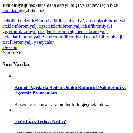
Fibromiyalji
hakkında daha detaylı bilgi ve randevu için bize
buradan
ulaşabilirsiniz.
belirtileri nelerdir
Fibromiyalji
fibromiyalji ağrı noktaları
Fibromiyalji
atakları
fibromiyalji egzersizleri
fibromiyalji ekşi
fibromiyalji
geçermi
fibromiyalji ilaçları
Fibromiyalji nedir
fibromiyalji
noktaları
Fibromiyalji Sendromu
Fibromiyalji tedavisi
fibromiyalji
testi
Fibromiyalji yaşayanlar
Devamı
Yorum Yok
Son Yazılar
Kronik Ağrılarla Beden Odaklı Bütüncül Psikoterapi ve
Egzersiz Programları
Bazen ne yaparsanız yapın bir türlü geçmek bilm...
Evde Fizik Tedavi Nedir?