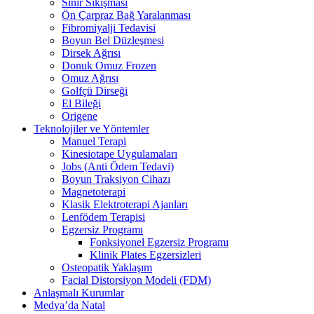
Sinir Sıkışması
Ön Çarpraz Bağ Yaralanması
Fibromiyalji Tedavisi
Boyun Bel Düzleşmesi
Dirsek Ağrısı
Donuk Omuz Frozen
Omuz Ağrısı
Golfçü Dirseği
El Bileği
Origene
Teknolojiler ve Yöntemler
Manuel Terapi
Kinesiotape Uygulamaları
Jobs (Anti Ödem Tedavi)
Boyun Traksiyon Cihazı
Magnetoterapi
Klasik Elektroterapi Ajanları
Lenfödem Terapisi
Egzersiz Programı
Fonksiyonel Egzersiz Programı
Klinik Plates Egzersizleri
Osteopatik Yaklaşım
Facial Distorsiyon Modeli (FDM)
Anlaşmalı Kurumlar
Medya’da Natal