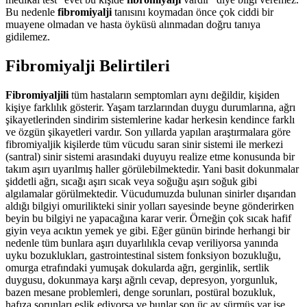
Bu nedenle
fibromiyalji
tanısını koymadan önce çok ciddi bir
muayene olmadan ve hasta öyküsü alınmadan doğru tanıya
gidilemez.
Fibromiyalji Belirtileri
Fibromiyaljili
tüm hastaların semptomları aynı değildir, kişiden
kişiye farklılık gösterir. Yaşam tarzlarından duygu durumlarına, ağrı
şikayetlerinden sindirim sistemlerine kadar herkesin kendince farklı
ve özgün şikayetleri vardır. Son yıllarda yapılan araştırmalara göre
fibromiyaljik kişilerde tüm vücudu saran sinir sistemi ile merkezi
(santral) sinir sistemi arasındaki duyuyu realize etme konusunda bir
takım aşırı uyarılmış haller görülebilmektedir. Yani basit dokunmalar
şiddetli ağrı, sıcağı aşırı sıcak veya soğuğu aşırı soğuk gibi
algılamalar görülmektedir. Vücudumuzda bulunan sinirler dışarıdan
aldığı bilgiyi omurilikteki sinir yolları sayesinde beyne gönderirken
beyin bu bilgiyi ne yapacağına karar verir. Örneğin çok sıcak hafif
giyin veya acıktın yemek ye gibi. Eğer günün birinde herhangi bir
nedenle tüm bunlara aşırı duyarlılıkla cevap veriliyorsa yanında
uyku bozuklukları, gastrointestinal sistem fonksiyon bozukluğu,
omurga etrafındaki yumuşak dokularda ağrı, gerginlik, sertlik
duygusu, dokunmaya karşı ağrılı cevap, depresyon, yorgunluk,
bazen mesane problemleri, denge sorunları, postüral bozukluk,
hafıza sorunları eşlik ediyorsa ve bunlar son üç ay sürmüş var ise