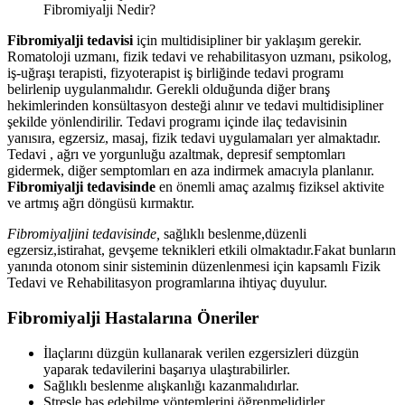
Fibromiyalji Nedir?
Fibromiyalji tedavisi
için multidisipliner bir yaklaşım gerekir.
Romatoloji uzmanı, fizik tedavi ve rehabilitasyon uzmanı, psikolog,
iş-uğraşı terapisti, fizyoterapist iş birliğinde tedavi programı
belirlenip uygulanmalıdır. Gerekli olduğunda diğer branş
hekimlerinden konsültasyon desteği alınır ve tedavi multidisipliner
şekilde yönlendirilir. Tedavi programı içinde ilaç tedavisinin
yanısıra, egzersiz, masaj, fizik tedavi uygulamaları yer almaktadır.
Tedavi , ağrı ve yorgunluğu azaltmak, depresif semptomları
gidermek, diğer semptomları en aza indirmek amacıyla planlanır.
Fibromiyalji tedavisinde
en önemli amaç azalmış fiziksel aktivite
ve artmış ağrı döngüsü kırmaktır.
Fibromiyaljini tedavisinde,
sağlıklı beslenme,düzenli
egzersiz,istirahat, gevşeme teknikleri etkili olmaktadır.Fakat bunların
yanında otonom sinir sisteminin düzenlenmesi için kapsamlı Fizik
Tedavi ve Rehabilitasyon programlarına ihtiyaç duyulur.
Fibromiyalji Hastalarına Öneriler
İlaçlarını düzgün kullanarak verilen ezgersizleri düzgün
yaparak tedavilerini başarıya ulaştırabilirler.
Sağlıklı beslenme alışkanlığı kazanmalıdırlar.
Stresle baş edebilme yöntemlerini öğrenmelidirler.