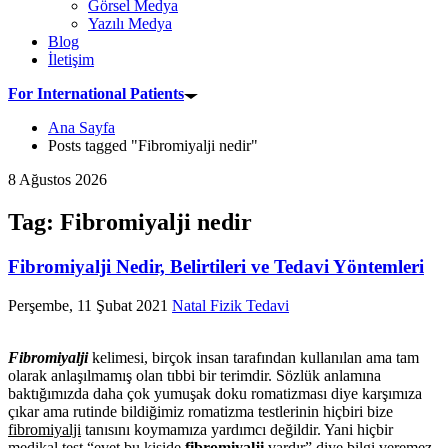
Görsel Medya
Yazılı Medya
Blog
İletişim
For International Patients
Ana Sayfa
Posts tagged "Fibromiyalji nedir"
8 Ağustos 2026
Tag: Fibromiyalji nedir
Fibromiyalji Nedir, Belirtileri ve Tedavi Yöntemleri
Perşembe, 11 Şubat 2021
Natal Fizik Tedavi
Fibromiyalji
kelimesi, birçok insan tarafından kullanılan ama tam
olarak anlaşılmamış olan tıbbi bir terimdir. Sözlük anlamına
baktığımızda daha çok yumuşak doku romatizması diye karşımıza
çıkar ama rutinde bildiğimiz romatizma testlerinin hiçbiri bize
fibromiyalji
tanısını koymamıza yardımcı değildir. Yani hiçbir
medikal test “evet bu kişide
fibromiyalji
vardır” diye bilgi veremez.