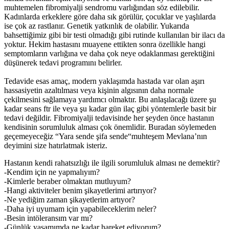
muhtemelen fibromiyalji sendromu varlığından söz edilebilir.
Kadınlarda erkeklere göre daha sık görülür, çocuklar ve yaşlılarda
ise çok az rastlanır. Genetik yatkınlık de olabilir. Yukarıda
bahsettiğimiz gibi bir testi olmadığı gibi rutinde kullanılan bir ilacı da
yoktur. Hekim hastasını muayene ettikten sonra özellikle hangi
semptomların varlığına ve daha çok neye odaklanması gerektiğini
düşünerek tedavi programını belirler.
Tedavide esas amaç, modern yaklaşımda hastada var olan aşırı
hassasiyetin azaltılması veya kişinin algısının daha normale
çekilmesini sağlamaya yardımcı olmaktır. Bu anlaşılacağı üzere şu
kadar seans ftr ile veya şu kadar gün ilaç gibi yöntemlerle basit bir
tedavi değildir. Fibromiyalji tedavisinde her şeyden önce hastanın
kendisinin sorumluluk alması çok önemlidir. Buradan söylemeden
geçemeyeceğiz “Yara sende şifa sende“muhteşem Mevlana’nın
deyimini size hatırlatmak isteriz.
Hastanın kendi rahatsızlığı ile ilgili sorumluluk alması ne demektir?
-Kendim için ne yapmalıyım?
-Kimlerle beraber olmaktan mutluyum?
-Hangi aktiviteler benim şikayetlerimi artırıyor?
-Ne yediğim zaman şikayetlerim artıyor?
-Daha iyi uyumam için yapabileceklerim neler?
-Besin intöleransım var mı?
-Günlük yaşamımda ne kadar hareket ediyorum?