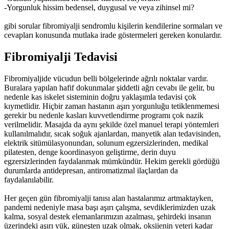
-Yorgunluk hissim bedensel, duygusal ve veya zihinsel mi?
gibi sorular fibromiyalji sendromlu kişilerin kendilerine sormaları ve
cevapları konusunda mutlaka irade göstermeleri gereken konulardır.
Fibromiyalji Tedavisi
Fibromiyaljide vücudun belli bölgelerinde ağrılı noktalar vardır.
Buralara yapılan hafif dokunmalar şiddetli ağrı cevabı ile gelir, bu
nedenle kas iskelet sisteminin doğru yaklaşımla tedavisi çok
kıymetlidir. Hiçbir zaman hastanın aşırı yorgunluğu tetiklenmemesi
gerekir bu nedenle kasları kuvvetlendirme programı çok nazik
verilmelidir. Masajda da aynı şekilde özel manuel terapi yöntemleri
kullanılmalıdır, sıcak soğuk ajanlardan, manyetik alan tedavisinden,
elektrik sitümülasyonundan, solunum egzersizlerinden, medikal
pilatesten, denge koordinasyon geliştirme, derin duyu
egzersizlerinden faydalanmak mümkündür. Hekim gerekli gördüğü
durumlarda antidepresan, antiromatizmal ilaçlardan da
faydalanılabilir.
Her geçen gün fibromiyalji tanısı alan hastalarımız artmaktayken,
pandemi nedeniyle masa başı aşırı çalışma, sevdiklerimizden uzak
kalma, sosyal destek elemanlarımızın azalması, şehirdeki insanın
üzerindeki aşırı yük, güneşten uzak olmak, oksijenin yeteri kadar