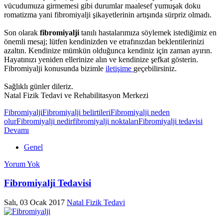
vücudumuza girmemesi gibi durumlar maalesef yumuşak doku
romatizma yani fibromiyalji şikayetlerinin artışında sürpriz olmadı.
Son olarak
fibromiyalji
tanılı hastalarımıza söylemek istediğimiz en
önemli mesaj; lütfen kendinizden ve etrafınızdan beklentilerinizi
azaltın. Kendinize mümkün olduğunca kendiniz için zaman ayırın.
Hayatınızı yeniden ellerinize alın ve kendinize şefkat gösterin.
Fibromiyalji konusunda bizimle
iletişime
geçebilirsiniz.
Sağlıklı günler dileriz.
Natal Fizik Tedavi ve Rehabilitasyon Merkezi
Fibromiyalji
Fibromiyalji belirtileri
Fibromiyalji neden
olur
Fibromiyalji nedir
fibromiyalji noktaları
Fibromiyalji tedavisi
Devamı
Genel
Yorum Yok
Fibromiyalji Tedavisi
Salı, 03 Ocak 2017
Natal Fizik Tedavi