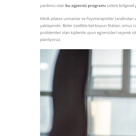
yardımcı olan
bu egzersiz programı
sizlere bölgesel
Klinik pilates uzmanlar ve fizyoterapistler tarafından v
yaklaşımdır. Bizler özellikle bel-boyun fıtıkları, omuz ra
problemleri olan kişilerde uyun egzersizleri seçerek
planlıyoruz.