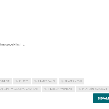
şime geçebilirsiniz.
ES NEDIR
PILATES
PILATES BANDI
PILATES NEDIR
LATESIN FAYDALARI VE ZARARLARI
PILATESIN YARARLARI
PILATESIN ZARARLARI
DEVAM