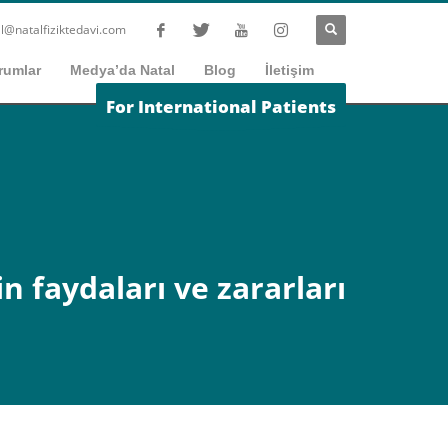
l@natalfiziktedavi.com
rumlar
Medya’da Natal
Blog
İletişim
For International Patients
in faydaları ve zararları