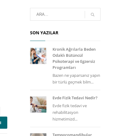
SON YAZILAR
Kronik Ağrılarla Beden
Odaklı Bütüncül
Psikoterapi ve Egzersiz
Programları
Bazen ne yaparsanız yapın
bir türlü geçmek bilm...
Evde Fizik Tedavi Nedir?
Evde fizik tedavi ve
rehabilitasyon
hizmetimizd...
I
Temporomandibular