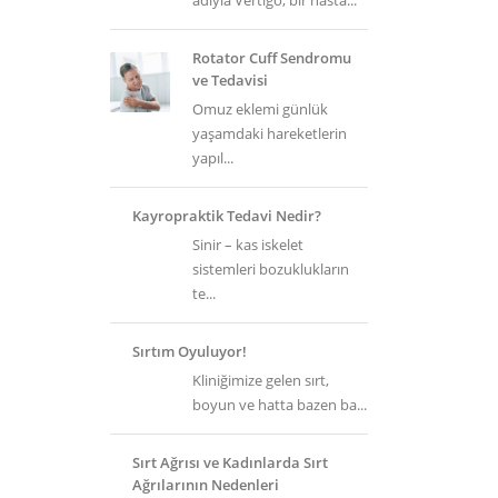
adıyla Vertigo, bir hasta...
Rotator Cuff Sendromu
ve Tedavisi
Omuz eklemi günlük
yaşamdaki hareketlerin
yapıl...
Kayropraktik Tedavi Nedir?
Sinir – kas iskelet
sistemleri bozuklukların
te...
Sırtım Oyuluyor!
Kliniğimize gelen sırt,
boyun ve hatta bazen ba...
Sırt Ağrısı ve Kadınlarda Sırt
Ağrılarının Nedenleri