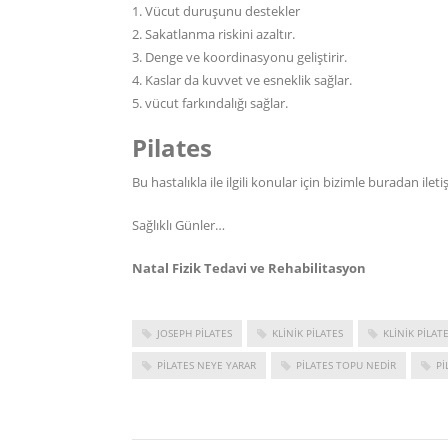
1. Vücut duruşunu destekler
2. Sakatlanma riskini azaltır.
3. Denge ve koordinasyonu geliştirir.
4. Kaslar da kuvvet ve esneklik sağlar.
5. vücut farkındalığı sağlar.
Pilates
Bu hastalıkla ile ilgili konular için bizimle
buradan
ileti
Sağlıklı Günler…
Natal Fizik Tedavi ve Rehabilitasyon
JOSEPH PILATES
KLINIK PILATES
KLINIK PILAT
PILATES NEYE YARAR
PILATES TOPU NEDIR
PI