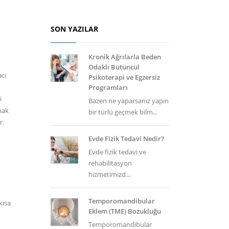
SON YAZILAR
Kronik Ağrılarla Beden
Odaklı Bütüncül
acı
Psikoterapi ve Egzersiz
Programları
i
Bazen ne yaparsanız yapın
mak
bir türlü geçmek bilm...
r.
Evde Fizik Tedavi Nedir?
Evde fizik tedavi ve
rehabilitasyon
hizmetimizd...
Temporomandibular
kısa
Eklem (TME) Bozukluğu
Temporomandibular