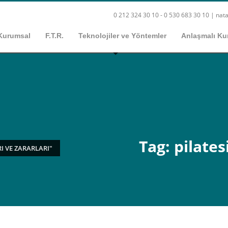
0 212 324 30 10 - 0 530 683 30 10 |
nata
Kurumsal
F.T.R.
Teknolojiler ve Yöntemler
Anlaşmalı Ku
Tag: pilates
I VE ZARARLARI"