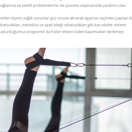
 yağlanma ve selülit problemlerinin de çözüme ulaşmanızda yardımcı olur.
erilen kişinin sağlık sorunları göz önüne alınarak egzersiz seçimleri yapılan b
hatsızlıkları, menisküs ve ayak bileği rahatsızlıkları gibi kas-iskelet sistemi
 oluşturduğumuz programın da hiçbir etkeni özden kaçırmadan ilerlemeyi