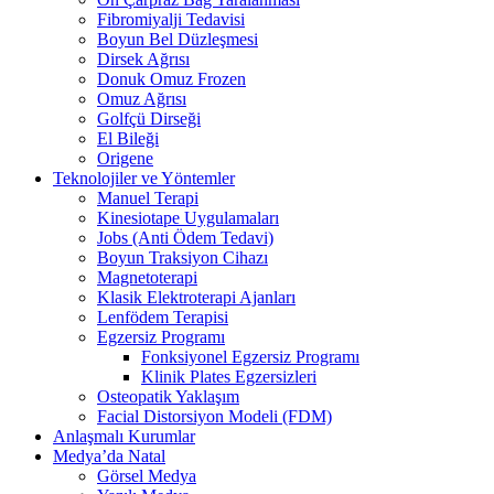
Fibromiyalji Tedavisi
Boyun Bel Düzleşmesi
Dirsek Ağrısı
Donuk Omuz Frozen
Omuz Ağrısı
Golfçü Dirseği
El Bileği
Origene
Teknolojiler ve Yöntemler
Manuel Terapi
Kinesiotape Uygulamaları
Jobs (Anti Ödem Tedavi)
Boyun Traksiyon Cihazı
Magnetoterapi
Klasik Elektroterapi Ajanları
Lenfödem Terapisi
Egzersiz Programı
Fonksiyonel Egzersiz Programı
Klinik Plates Egzersizleri
Osteopatik Yaklaşım
Facial Distorsiyon Modeli (FDM)
Anlaşmalı Kurumlar
Medya’da Natal
Görsel Medya