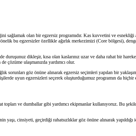
liğini sağlamak olan bir egzersiz programıdır. Kas kuvvetini ve esnekli
yönelik bu egzersizler özellikle ağırlık merkezimizi (Core bölgesi), den
yede duruşunuz dikleşir, kısa olan kaslarınız uzar ve daha rahat bir hare
in de çözüme ulaşmanızda yardımcı olur.
ağlık sorunları göz önüne alınarak egzersiz seçimleri yapılan bir yaklaşım
an kişilerde uyun egzersizleri seçerek oluşturduğumuz programın da hiçbi
at topları ve dumballar gibi yardımcı ekipmanlar kullanıyoruz. Bu şekild
nin yaşı, cinsiyeti, geçirdiği rahatsızlıklar göz önüne alınarak yapıldığı