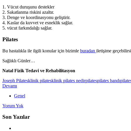
1. Vücut duruşunu destekler
2. Sakatlanma riskini azaltır.
3. Denge ve koordinasyonu geliştirir.
4. Kaslar da kuvvet ve esneklik sağlar.
5. vücut farkındalığı sağlar.
Pilates
Bu hastalıkla ile ilgili konular için bizimle
buradan
iletişime geçebilirs
Sağlıklı Günler…
Natal Fizik Tedavi ve Rehabilitasyon
Joseph Pilates
klinik pilates
klinik pilates nedir
pilates
pilates bandı
pilate
Devamı
Genel
Yorum Yok
Son Yazılar