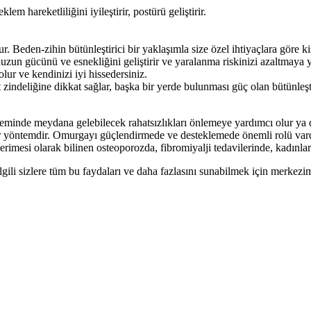
lem hareketliliğini iyileştirir, postürü geliştirir.
 Beden-zihin bütünleştirici bir yaklaşımla size özel ihtiyaçlara göre kişis
uzun gücünü ve esnekliğini geliştirir ve yaralanma riskinizi azaltmaya y
lur ve kendinizi iyi hissedersiniz.
zindeliğine dikkat sağlar, başka bir yerde bulunması güç olan bütünleşti
teminde meydana gelebilecek rahatsızlıkları önlemeye yardımcı olur ya da 
i bir yöntemdir. Omurgayı güçlendirmede ve desteklemede önemli rolü vardı
 erimesi olarak bilinen osteoporozda, fibromiyalji tedavilerinde, kadınl
ilgili sizlere tüm bu faydaları ve daha fazlasını sunabilmek için merkez