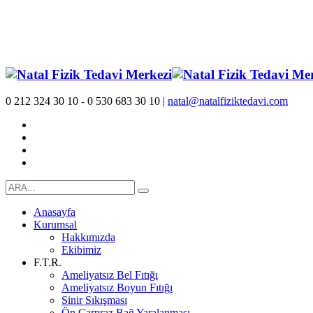
0 212 324 30 10 - 0 530 683 30 10 |
natal@natalfiziktedavi.com
Anasayfa
Kurumsal
Hakkımızda
Ekibimiz
F.T.R.
Ameliyatsız Bel Fıtığı
Ameliyatsız Boyun Fıtığı
Sinir Sıkışması
Ön Çarpraz Bağ Yaralanması