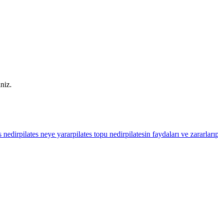
iniz.
s nedir
pilates neye yarar
pilates topu nedir
pilatesin faydaları ve zararları
p