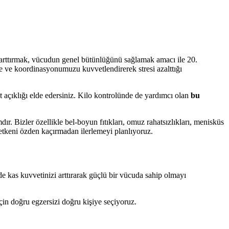
ği arttırmak, vücudun genel bütünlüğünü sağlamak amacı ile 20.
ge ve koordinasyonumuzu kuvvetlendirerek stresi azalttığı
ket açıklığı elde edersiniz. Kilo kontrolünde de yardımcı olan
bu
dır. Bizler özellikle bel-boyun fıtıkları, omuz rahatsızlıkları, menisküs
r etkeni özden kaçırmadan ilerlemeyi planlıyoruz.
e kas kuvvetinizi arttırarak güçlü bir vücuda sahip olmayı
 için doğru egzersizi doğru kişiye seçiyoruz.