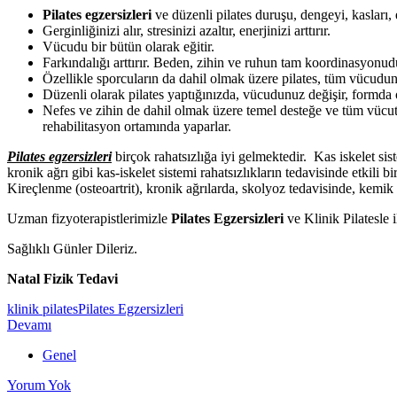
Pilates egzersizleri
ve düzenli pilates duruşu, dengeyi, kasları, ek
Gerginliğinizi alır, stresinizi azaltır, enerjinizi arttırır.
Vücudu bir bütün olarak eğitir.
Farkındalığı arttırır. Beden, zihin ve ruhun tam koordinasyonudur.
Özellikle sporcuların da dahil olmak üzere pilates, tüm vücudun
Düzenli olarak pilates yaptığınızda, vücudunuz değişir, formda o
Nefes ve zihin de dahil olmak üzere temel desteğe ve tüm vücut 
rehabilitasyon ortamında yaparlar.
Pilates egzersizleri
birçok rahatsızlığa iyi gelmektedir. Kas iskelet sis
kronik ağrı gibi kas-iskelet sistemi rahatsızlıkların tedavisinde etkil
Kireçlenme (osteoartrit), kronik ağrılarda, skolyoz tedavisinde, kemik
Uzman fizyoterapistlerimizle
Pilates Egzersizleri
ve Klinik Pilatesle 
Sağlıklı Günler Dileriz.
Natal Fizik Tedavi
klinik pilates
Pilates Egzersizleri
Devamı
Genel
Yorum Yok