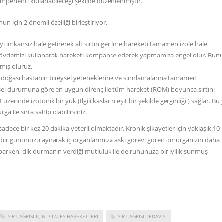
kompenenti kullanabileceği şekilde düzenlenmiştir.
un için 2 önemli özelliği birleştiriyor.
yı imkansız hale getirerek alt sırtın gerilme hareketi tamamen izole hale
t gövdemizi kullanarak hareketi kompanse ederek yapmamıza engel olur. Bun
amış oluruz.
doğası hastanın bireysel yeteneklerine ve sınırlamalarına tamamen
işisel durumuna göre en uygun direnç ile tüm hareket (ROM) boyunca sırtını
zerinde izotonik bir yük (İlgili kasların eşit bir şekilde gerginliği ) sağlar. Bu
a ile sırta sahip olabilirsiniz.
dece bir kez 20 dakika yeterli olmaktadır. Kronik şikayetler için yaklaşık 10
a bir gününüzü ayırarak iç organlarımıza askı görevi gören omurganızın daha
yaparken, dik durmanın verdiği mutluluk ile de ruhunuza bir iyilik sunmuş
SIRT AĞRISI IÇIN PILATES HAREKETLERI
SIRT AĞRISI TEDAVISI