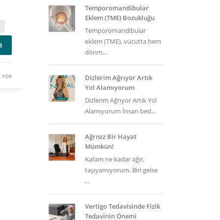
Temporomandibular
Eklem (TME) Bozukluğu
Temporomandibular
eklem (TME), vücutta hem
I
dönm...
 YOK
Dizlerim Ağrıyor Artık
Yol Alamıyorum
Dizlerim Ağrıyor Artık Yol
Alamıyorum İnsan bed...
Ağrısız Bir Hayat
Mümkün!
Kafam ne kadar ağır,
taşıyamıyorum. Biri gelse
...
Vertigo Tedavisinde Fizik
Tedavinin Önemi