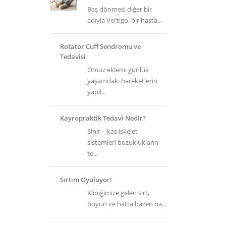
Baş dönmesi diğer bir
adıyla Vertigo, bir hasta...
Rotator Cuff Sendromu ve
Tedavisi
Omuz eklemi günlük
yaşamdaki hareketlerin
yapıl...
Kayropraktik Tedavi Nedir?
Sinir – kas iskelet
sistemleri bozuklukların
te...
Sırtım Oyuluyor!
Kliniğimize gelen sırt,
boyun ve hatta bazen ba...