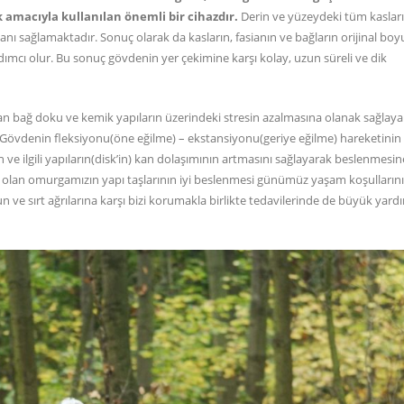
 amacıyla kullanılan önemli bir cihazdır.
Derin ve yüzeydeki tüm kasları
kanı sağlamaktadır. Sonuç olarak da kasların, fasianın ve bağların orijinal bo
cı olur. Bu sonuç gövdenin yer çekimine karşı kolay, uzun süreli ve dik
olan bağ doku ve kemik yapıların üzerindeki stresin azalmasına olanak sağlay
. Gövdenin fleksiyonu(öne eğilme) – ekstansiyonu(geriye eğilme) hareketinin
n ve ilgili yapıların(disk’in) kan dolaşımının artmasını sağlayarak beslenmesin
lan omurgamızın yapı taşlarının iyi beslenmesi günümüz yaşam koşulların
n ve sırt ağrılarına karşı bizi korumakla birlikte tedavilerinde de büyük yard