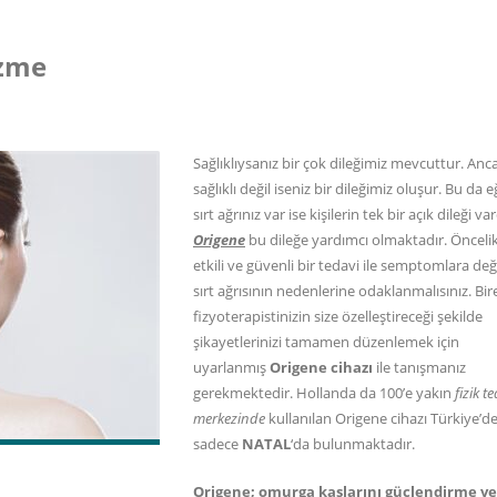
özme
Sağlıklıysanız bir çok dileğimiz mevcuttur. Anc
sağlıklı değil iseniz bir dileğimiz oluşur. Bu da e
sırt ağrınız var ise kişilerin tek bir açık dileği var
Origene
bu dileğe yardımcı olmaktadır. Önceli
etkili ve güvenli bir tedavi ile semptomlara değ
sırt ağrısının nedenlerine odaklanmalısınız. Bir
fizyoterapistinizin size özelleştireceği şekilde
şikayetlerinizi tamamen düzenlemek için
uyarlanmış
Origene cihazı
ile tanışmanız
gerekmektedir. Hollanda da 100’e yakın
fizik t
merkezinde
kullanılan Origene cihazı Türkiye’d
sadece
NATAL
‘da bulunmaktadır.
Origene; omurga kaslarını güçlendirme ve