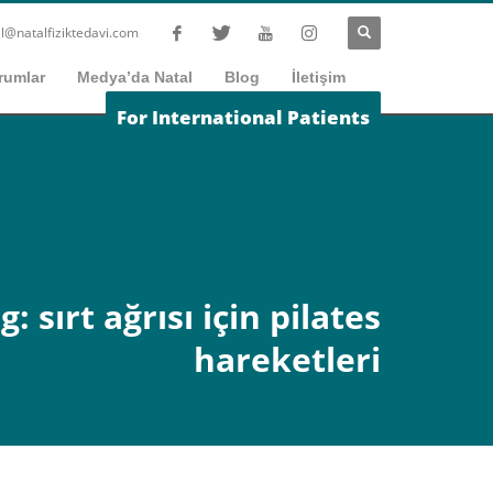
l@natalfiziktedavi.com
rumlar
Medya’da Natal
Blog
İletişim
For International Patients
g: sırt ağrısı için pilates
hareketleri