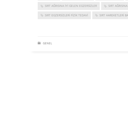
SIRT AĞRISINA IYI GELEN EGZERSIZLER
SIRT AĞRISINA
SIRT EGZERSIZLERI FIZIK TEDAVI
SIRT HAREKETLERI B
GENEL