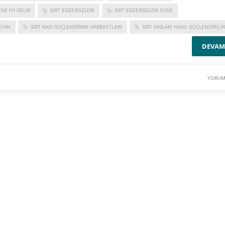
 NE IYI GELIR
SIRT EGZERSIZLERI
SIRT EGZERSIZLERI EVDE
AYAN
SIRT KASI GÜÇLENDIRME HAREKETLERI
SIRT KASLARI NASIL GÜÇLENDIRILIR
DEVAM
YORUM