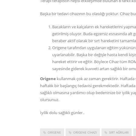
Terapi terapistin hepsi etkileşimde bulunan 8 farklı 
Başka bir tedavi cihazının bu olasılığı yoktur. Cihaz bun
Bacakların ve kalçaların ek hareketlerini yapma
getirilmiş oluyor. Buda egzersiz esnasında al
beraber aktif olarak bir sırt hareketini tamaml
Origene tarafından uygulanan eğitim yükünün 
uyarlanabilir. Başka bir değişle hasta kendi k
hareket ettirir ve eğitir. Böylece Cihaz tüm ROM ü
sayesinde giderek kuvveti artan sağlıklı bir omurg
Origene
kullanmak çok az zaman gerektirir. Haftada sa
haftalık bir başlangıç tedavisi gerekmektedir. Haftad
sağlıklı olmasına yardımcı olup bedeninize bir iyilik 
olursunuz.
İyilik dolu sağlıklı günler..
ORIGENE
ORIGENE CIHAZI
SIRT AĞRILARI