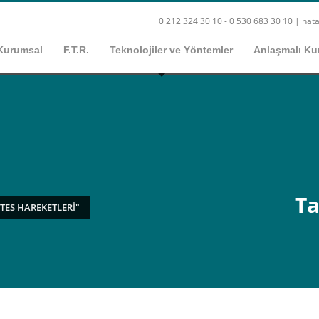
0 212 324 30 10 - 0 530 683 30 10 |
nata
Kurumsal
F.T.R.
Teknolojiler ve Yöntemler
Anlaşmalı Ku
Ta
ATES HAREKETLERI"