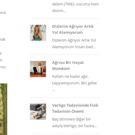
eklem (TME), vücutta hem
dönm...
yuna
Dizlerim Ağrıyor Artık
Yol Alamıyorum
arak
Dizlerim Ağrıyor Artık Yol
Alamıyorum İnsan bed...
e
ın
Ağrısız Bir Hayat
ımcı
Mümkün!
Kafam ne kadar ağır,
taşıyamıyorum. Biri gelse
...
Vertigo Tedavisinde Fizik
Tedavinin Önemi
Baş dönmesi diğer bir
adıyla Vertigo, bir hasta...