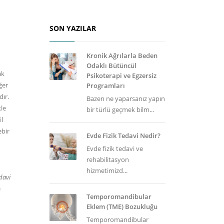
SON YAZILAR
Kronik Ağrılarla Beden
Odaklı Bütüncül
ak
Psikoterapi ve Egzersiz
ğer
Programları
dır.
Bazen ne yaparsanız yapın
kle
bir türlü geçmek bilm...
il
ebir
Evde Fizik Tedavi Nedir?
Evde fizik tedavi ve
rehabilitasyon
hizmetimizd...
edavi
e
Temporomandibular
Eklem (TME) Bozukluğu
Temporomandibular