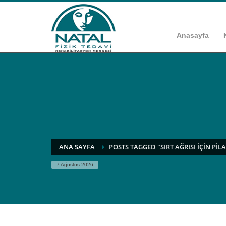
Anasayfa
ANA SAYFA
POSTS TAGGED "SIRT AĞRISI IÇIN PIL
7 Ağustos 2026