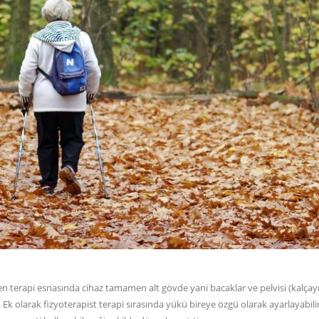
en terapi esnasında cihaz tamamen alt gövde yani bacaklar ve pelvisi (kalçayı
r. Ek olarak fizyoterapist terapi sırasında yükü bireye özgü olarak ayarlayabilir