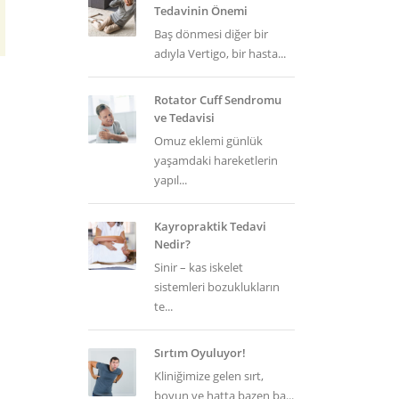
Tedavinin Önemi
Baş dönmesi diğer bir
adıyla Vertigo, bir hasta...
Rotator Cuff Sendromu
ve Tedavisi
Omuz eklemi günlük
yaşamdaki hareketlerin
yapıl...
Kayropraktik Tedavi
Nedir?
Sinir – kas iskelet
sistemleri bozuklukların
te...
Sırtım Oyuluyor!
Kliniğimize gelen sırt,
boyun ve hatta bazen ba...