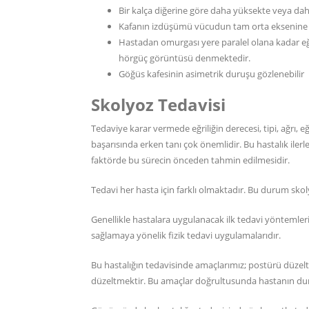
Bir kalça diğerine göre daha yüksekte veya daha
Kafanın izdüşümü vücudun tam orta eksenine 
Hastadan omurgası yere paralel olana kadar eğil
hörgüç görüntüsü denmektedir.
Göğüs kafesinin asimetrik duruşu gözlenebilir
Skolyoz Tedavisi
Tedaviye karar vermede eğriliğin derecesi, tipi, ağrı, eğr
başarısında erken tanı çok önemlidir. Bu hastalık ilerle
faktörde bu sürecin önceden tahmin edilmesidir.
Tedavi her hasta için farklı olmaktadır. Bu durum skol
Genellikle hastalara uygulanacak ilk tedavi yöntemle
sağlamaya yönelik fizik tedavi uygulamalarıdır.
Bu hastalığın tedavisinde amaçlarımız; postürü düzel
düzeltmektir. Bu amaçlar doğrultusunda hastanın du