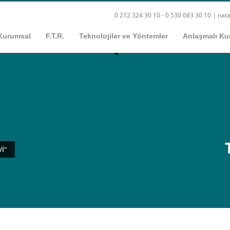
0 212 324 30 10 - 0 530 683 30 10 |
nata
Kurumsal
F.T.R.
Teknolojiler ve Yöntemler
Anlaşmalı Ku
I"