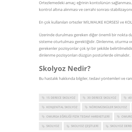
Ortezlemedeki amaç; eğrinin kontolünün sağlanması, de
kontrol altına alınması ve cerrahi sonrası stabilizayo
En çok kullanılan ortezler MİLWAUKE KORSESİ ve KOLT
Üzerinde durulması gereken diğer önemli bir nokta da s
sisteme oturtulması gerektiğidir. Dinlenme, oturma ve
gerekenler pozisyonlar çok iyi bir şekilde belirtilmelid
dinlenme pozisyonları düzgün postürlerde olmalıdır.
Skolyoz Nedir?
Bu hastalık hakkında bilgiler, tedavi yöntemleri ve ra
15 DERECE SKOLYOZ
30 DERECE SKOLYOZ
40
KONJENITAL SKOLYOZ
NÖROMÜSKÜLER SKOLYOZ
OMURGA EĞRILIĞI FIZIK TEDAVI HAREKETLERI
OMURGA
SKOLYOZ
SKOLYOZ ÇEŞITLERI
SKOLYOZ DERE