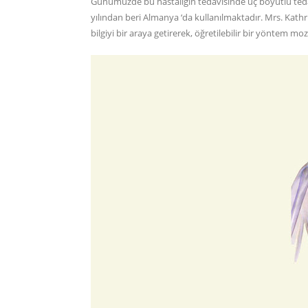
Günümüzde bu hastalığın tedavisinde üç boyutlu teda
yılından beri Almanya ‘da kullanılmaktadır. Mrs. Kathr
bilgiyi bir araya getirerek, öğretilebilir bir yöntem m