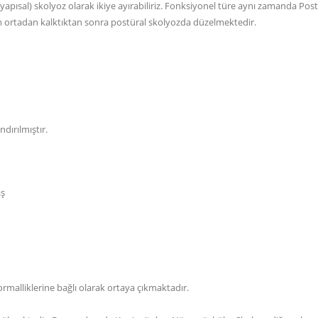
apısal) skolyoz olarak ikiye ayırabiliriz. Fonksiyonel türe aynı zamanda Post
m ortadan kalktıktan sonra postüral skolyozda düzelmektedir.
dırılmıştır.
aş
malliklerine bağlı olarak ortaya çıkmaktadır.