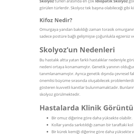
Skolyoz
türleri arasında en çok
İdiopatik Skolyoz
gör
görülen türlerdir. Skolyoz tek başına olabileceği gibi kifo
Kifoz Nedir?
Omurgaya yandan bakıldığı zaman torasik omurganın ar
sadece postüre bağlı gelişmişse çoğunlukla egzersiz ve
Skolyoz’un Nedenleri
Bu hastalık altta yatan farklı hastalıklar nedeniyle 
nedeni ortaya konamamıştır. Genetik yanının olduğunu 
tanımlanamamıştır. Ayrıca genetik dışında çevresel fa
önemlisi büyüme sırasında oluşabilecek problemlerd
gösteren kuvvetli kanıtlar bulunmamaktadır. Bunların 
skolyoz görülmektedir.
Hastalarda Klinik Görüntü
Bir omuz diğerine göre daha yüksekte olabilir.
Kollar yanda sarkıtıldığı zaman bir taraftaki ko
Bir kürek kemiği diğerine göre daha yüksekte ve