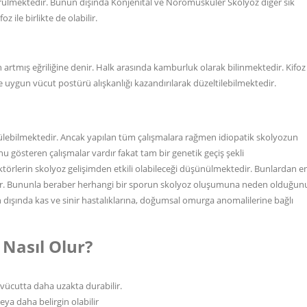
ülmektedir. Bunun dışında Konjenital ve Nöromüsküler Skolyoz diğer sık
z ile birlikte de olabilir.
tmış eğriliğine denir. Halk arasında kamburluk olarak bilinmektedir. Kifoz
 uygun vücut postürü alışkanlığı kazandırılarak düzeltilebilmektedir.
görülebilmektedir. Ancak yapılan tüm çalışmalara rağmen idiopatik skolyozun
gösteren çalışmalar vardır fakat tam bir genetik geçiş şekli
ktörlerin skolyoz gelişimden etkili olabileceği düşünülmektedir. Bunlardan e
ir. Bununla beraber herhangi bir sporun skolyoz oluşumuna neden olduğun
dışında kas ve sinir hastalıklarına, doğumsal omurga anomalilerine bağlı
 Nasıl Olur?
l vücutta daha uzakta durabilir.
ya daha belirgin olabilir