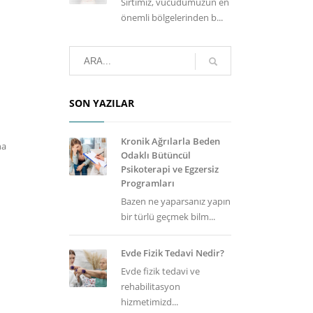
Sırtımız, vücudumuzun en
önemli bölgelerinden b...
SON YAZILAR
Kronik Ağrılarla Beden
na
Odaklı Bütüncül
Psikoterapi ve Egzersiz
Programları
Bazen ne yaparsanız yapın
bir türlü geçmek bilm...
Evde Fizik Tedavi Nedir?
Evde fizik tedavi ve
rehabilitasyon
hizmetimizd...