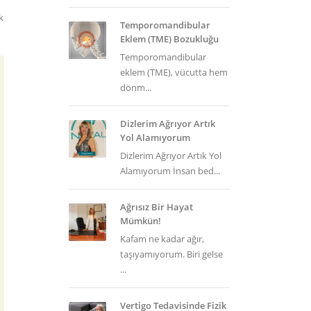
k
Temporomandibular
Eklem (TME) Bozukluğu
Temporomandibular
eklem (TME), vücutta hem
dönm...
Dizlerim Ağrıyor Artık
Yol Alamıyorum
Dizlerim Ağrıyor Artık Yol
Alamıyorum İnsan bed...
Ağrısız Bir Hayat
Mümkün!
Kafam ne kadar ağır,
taşıyamıyorum. Biri gelse
...
Vertigo Tedavisinde Fizik