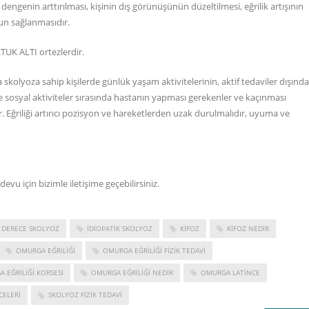
ngenin arttırılması, kişinin dış görünüşünün düzeltilmesi, eğrilik artışının
nun sağlanmasıdır.
UK ALTI ortezlerdir.
kolyoza sahip kişilerde günlük yaşam aktivitelerinin, aktif tedaviler dışında
 sosyal aktiviteler sırasında hastanın yapması gerekenler ve kaçınması
ir. Eğriliği artırıcı pozisyon ve hareketlerden uzak durulmalıdır, uyuma ve
ndevu için bizimle
iletişime
geçebilirsiniz.
 DERECE SKOLYOZ
IDIOPATIK SKOLYOZ
KIFOZ
KIFOZ NEDIR
OMURGA EĞRILIĞI
OMURGA EĞRILIĞI FIZIK TEDAVI
 EĞRILIĞI KORSESI
OMURGA EĞRILIĞI NEDIR
OMURGA LATINCE
CELERI
SKOLYOZ FIZIK TEDAVI