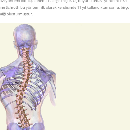
vi yöntemi oldukça önemli hale gelmiştir. Üç boyutlu tedavi yöntemi 1921
ine Schroth bu yöntemi ilk olarak kendisinde 11 yıl kullandıktan sonra, birço
ozaiği oluşturmuştur.