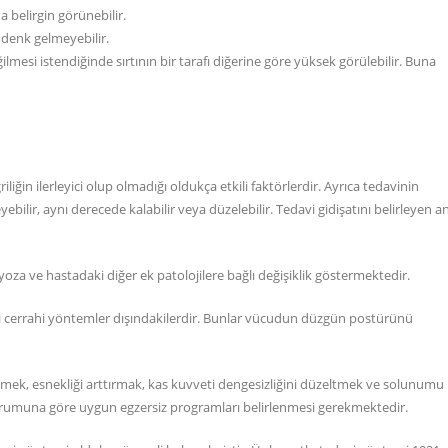
 belirgin görünebilir.
denk gelmeyebilir.
mesi istendiğinde sırtının bir tarafı diğerine göre yüksek görülebilir. Buna
iliğin ilerleyici olup olmadığı oldukça etkili faktörlerdir. Ayrıca tedavinin
yebilir, aynı derecede kalabilir veya düzelebilir. Tedavi gidişatını belirleyen a
yoza ve hastadaki diğer ek patolojilere bağlı değişiklik göstermektedir.
ri cerrahi yöntemler dışındakilerdir. Bunlar vücudun düzgün postürünü
tmek, esnekliği arttırmak, kas kuvveti dengesizliğini düzeltmek ve solunumu
rumuna göre uygun egzersiz programları belirlenmesi gerekmektedir.