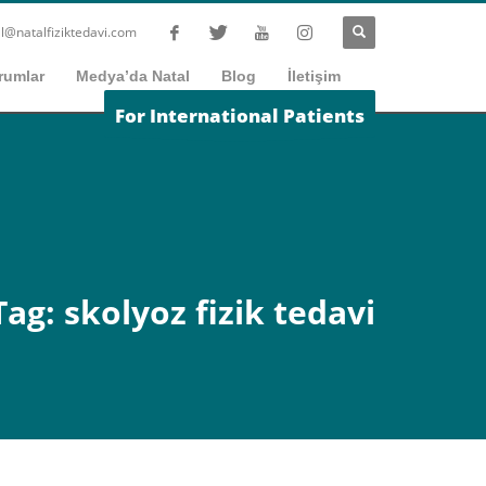
l@natalfiziktedavi.com
rumlar
Medya’da Natal
Blog
İletişim
For International Patients
Tag: skolyoz fizik tedavi