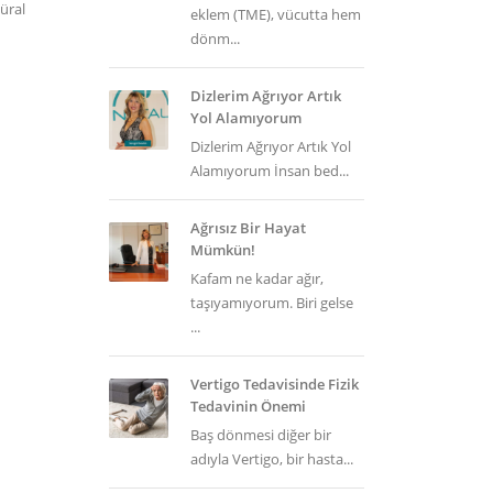
üral
eklem (TME), vücutta hem
dönm...
Dizlerim Ağrıyor Artık
Yol Alamıyorum
Dizlerim Ağrıyor Artık Yol
Alamıyorum İnsan bed...
Ağrısız Bir Hayat
Mümkün!
Kafam ne kadar ağır,
taşıyamıyorum. Biri gelse
...
Vertigo Tedavisinde Fizik
Tedavinin Önemi
Baş dönmesi diğer bir
adıyla Vertigo, bir hasta...