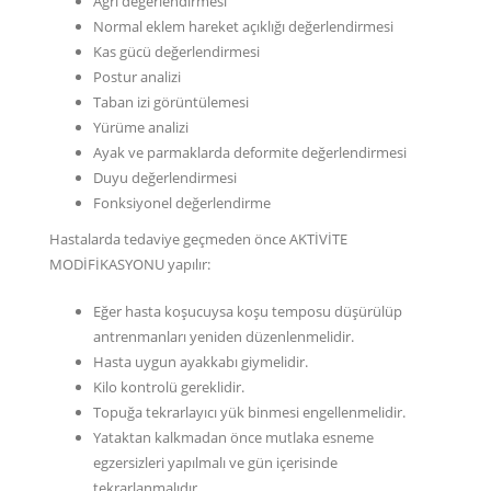
Ağrı değerlendirmesi
Normal eklem hareket açıklığı değerlendirmesi
Kas gücü değerlendirmesi
Postur analizi
Taban izi görüntülemesi
Yürüme analizi
Ayak ve parmaklarda deformite değerlendirmesi
Duyu değerlendirmesi
Fonksiyonel değerlendirme
Hastalarda tedaviye geçmeden önce AKTİVİTE
MODİFİKASYONU yapılır:
Eğer hasta koşucuysa koşu temposu düşürülüp
antrenmanları yeniden düzenlenmelidir.
Hasta uygun ayakkabı giymelidir.
Kilo kontrolü gereklidir.
Topuğa tekrarlayıcı yük binmesi engellenmelidir.
Yataktan kalkmadan önce mutlaka esneme
egzersizleri yapılmalı ve gün içerisinde
tekrarlanmalıdır.