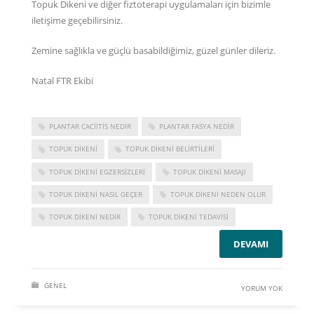
Topuk Dikeni ve diğer fiztoterapi uygulamaları için bizimle
iletişime
geçebilirsiniz.
Zemine sağlıkla ve güçlü basabildiğimiz, güzel günler dileriz.
Natal FTR Ekibi
PLANTAR CACIITIS NEDIR
PLANTAR FASYA NEDIR
TOPUK DIKENI
TOPUK DIKENI BELIRTILERI
TOPUK DIKENI EGZERSIZLERI
TOPUK DIKENI MASAJI
TOPUK DIKENI NASIL GEÇER
TOPUK DIKENI NEDEN OLUR
TOPUK DIKENI NEDIR
TOPUK DIKENI TEDAVISI
DEVAMI
GENEL
YORUM YOK