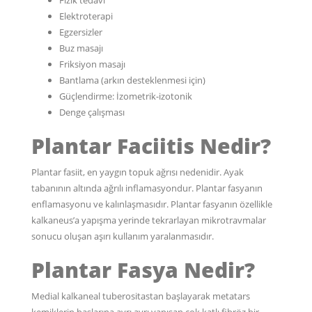
Elektroterapi
Egzersizler
Buz masajı
Friksiyon masajı
Bantlama (arkın desteklenmesi için)
Güçlendirme: İzometrik-izotonik
Denge çalışması
Plantar Faciitis Nedir?
Plantar fasiit, en yaygın topuk ağrısı nedenidir. Ayak
tabanının altında ağrılı inflamasyondur. Plantar fasyanın
enflamasyonu ve kalınlaşmasıdır. Plantar fasyanın özellikle
kalkaneus’a yapışma yerinde tekrarlayan mikrotravmalar
sonucu oluşan aşırı kullanım yaralanmasıdır.
Plantar Fasya Nedir?
Medial kalkaneal tuberositastan başlayarak metatars
kemiklerin başlarına ayrı ayrı yapışan çok katlı fibröz bir