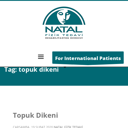
ANA SAYFA
POSTS TAGGED "TOPUK DIKENI"
For International Patients
Tag: topuk dikeni
Topuk Dikeni
ÇARŞAMBA, 19 ŞUBAT 2020
NATAL FIZIK TEDAVI