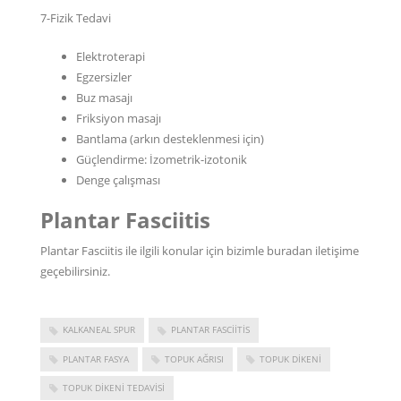
7-Fizik Tedavi
Elektroterapi
Egzersizler
Buz masajı
Friksiyon masajı
Bantlama (arkın desteklenmesi için)
Güçlendirme: İzometrik-izotonik
Denge çalışması
Plantar Fasciitis
Plantar Fasciitis ile ilgili konular için bizimle
buradan
iletişime
geçebilirsiniz.
KALKANEAL SPUR
PLANTAR FASCIITIS
PLANTAR FASYA
TOPUK AĞRISI
TOPUK DIKENI
TOPUK DIKENI TEDAVISI