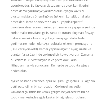
aponörozdur. Bu fasya ayak tabanında ayak kemiklerini
destekler ve yürümeye yardımcı olur. Ayağın kavisini
oluşturmakta da önemli görev üstlenir. Longitidunal arkı
destekler.Fibröz aponevröz olan bu yapıda repetitif
traksiyon stresi sonucu mikro yırtılmalar ve yapışma yerinde
zorlanmalar meydana gelir. Yaralı dokunun oluşması fasyayı
daha az esnek olmasına yol açar ve ayağın daha fazla
gerilmesine neden olur. Aşırı subtalar eklemin pronasyonu
(DF-Eversiyon-ABD), kemer yapısını alçaltır, ayağı uzatır ve
plantar fasya üzerinde çekimsel bir kuvvet yaratır. Zamanla
bu çekimsel kuvvet fasyanın ve çevre dokuların
iltihaplanmasıyla sonuçlanır. Kemerde ve topukta ağrıya
neden olur.
Ayrıca hastada kalkaneal spur oluşumu gelişebilir. Bu ağrının
değil patolojinin bir sonucudur. Çekimsel kuvvetler
kalkaneal çıkıntıda bir kemik gelişimine yol açar ve bu da
topuk merkezinde sağda keskin bir ağrıyla sonuçlanır.