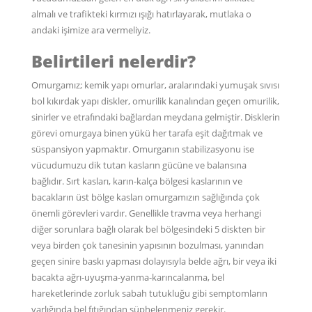
almalı ve trafikteki kırmızı ışığı hatırlayarak, mutlaka o
andaki işimize ara vermeliyiz.
Belirtileri nelerdir?
Omurgamız; kemik yapı omurlar, aralarındaki yumuşak sıvısı
bol kıkırdak yapı diskler, omurilik kanalından geçen omurilik,
sinirler ve etrafındaki bağlardan meydana gelmiştir. Disklerin
görevi omurgaya binen yükü her tarafa eşit dağıtmak ve
süspansiyon yapmaktır. Omurganın stabilizasyonu ise
vücudumuzu dik tutan kasların gücüne ve balansına
bağlıdır. Sırt kasları, karın-kalça bölgesi kaslarının ve
bacakların üst bölge kasları omurgamızın sağlığında çok
önemli görevleri vardır. Genellikle travma veya herhangi
diğer sorunlara bağlı olarak bel bölgesindeki 5 diskten bir
veya birden çok tanesinin yapısının bozulması, yanından
geçen sinire baskı yapması dolayısıyla belde ağrı, bir veya iki
bacakta ağrı-uyuşma-yanma-karıncalanma, bel
hareketlerinde zorluk sabah tutukluğu gibi semptomların
varlığında bel fıtığından şüphelenmeniz gerekir.