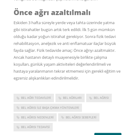
Önce ağrı azaltılmalı
Eskiden 3 hafta süreyle yerde veya tahta üzerinde yatma
gibi istirahatler bugün artık terk edildi. İlk 5 gün mümkün
olduğu kadar yoğun istirahat gerekiyor. Sonra fizik tedavi
rehabilitasyon, aneljezik ve anti enflamatuar ilaçlar büyük
fayda sağlar. Fizik tedavide amaç: Önce ağrıyı azaltmaktır.
Ancak hastanın detaylı muayenesiyle birlikte çalışma
koşulları, günlük yaşam aktiviteleri değerlendirilmeli ve
hastaya yaralanmanın tekrar etmemesi için gerekli eğitim ve
egzersiz alışkanlıkları edindirilmelidir.
BEL AĞRI TEDAVILERI
BEL AĞRILARI
BEL AĞRISI
BEL AĞRISI ILE BAŞA ÇIKMA YÖNTEMLERI
BEL AĞRISI NEDENLERI
BEL AĞRISI SEBEPLERI
BEL AĞRISI TEDAVISI