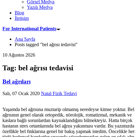
Görsel Medya
Yazılı Medya
Blog
İletişim
For International Patients
Ana Sayfa
Posts tagged "bel ağrısı tedavisi"
10 Ağustos 2026
Tag: bel ağrısı tedavisi
Bel ağrıları
Salı, 07 Ocak 2020
Natal Fizik Tedavi
Yaşamda bel ağrısına muztarip olmamış neredeyse kimse yoktur. Bel
ağrısının genel olarak ortopedik, nörolojik, romatizmal, mekanik ve
kaslara bağlı sorunlardan kaynaklandığını bilmekteyiz. Hatta birçok
hastanın stres ortamlarında bel ağrısı yakınması vardır. Bu yazımızda
özellikle bel fıtıklarına genel bir bakış yapmak istedim. Öncelikle her
türlü bedensel hareketler sırasında vücudumuzdan gelen en ufak ağrı