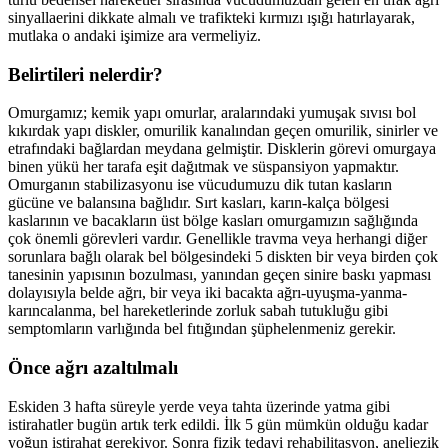
sinyallaerini dikkate almalı ve trafikteki kırmızı ışığı hatırlayarak,
mutlaka o andaki işimize ara vermeliyiz.
Belirtileri nelerdir?
Omurgamız; kemik yapı omurlar, aralarındaki yumuşak sıvısı bol
kıkırdak yapı diskler, omurilik kanalından geçen omurilik, sinirler ve
etrafındaki bağlardan meydana gelmiştir. Disklerin görevi omurgaya
binen yükü her tarafa eşit dağıtmak ve süspansiyon yapmaktır.
Omurganın stabilizasyonu ise vücudumuzu dik tutan kasların
gücüne ve balansına bağlıdır. Sırt kasları, karın-kalça bölgesi
kaslarının ve bacakların üst bölge kasları omurgamızın sağlığında
çok önemli görevleri vardır. Genellikle travma veya herhangi diğer
sorunlara bağlı olarak bel bölgesindeki 5 diskten bir veya birden çok
tanesinin yapısının bozulması, yanından geçen sinire baskı yapması
dolayısıyla belde ağrı, bir veya iki bacakta ağrı-uyuşma-yanma-
karıncalanma, bel hareketlerinde zorluk sabah tutukluğu gibi
semptomların varlığında bel fıtığından şüphelenmeniz gerekir.
Önce ağrı azaltılmalı
Eskiden 3 hafta süreyle yerde veya tahta üzerinde yatma gibi
istirahatler bugün artık terk edildi. İlk 5 gün mümkün olduğu kadar
yoğun istirahat gerekiyor. Sonra fizik tedavi rehabilitasyon, aneljezik