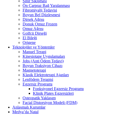
Sinir Sıkışması
Ön Çarpraz Bağ Yaralanması
Fibromiyalji Tedavisi
Boyun Bel Düzleşmesi
Dirsek Ağrısı
Donuk Omuz Frozen
Omuz Ağrısı
Golfçü Dirseği
El Bileği
Origene
Teknolojiler ve Yöntemler
Manuel Terapi
Kinesiotape Uygulamaları
Jobs (Anti Ödem Tedavi)
Boyun Traksiyon Cihazı
Magnetoterapi
Klasik Elektroterapi Ajanları
Lenfödem Terapisi
Egzersiz Programı
Fonksiyonel Egzersiz Programı
Klinik Plates Egzersizleri
Osteopatik Yaklaşım
Facial Distorsiyon Modeli (FDM)
Anlaşmalı Kurumlar
Medya’da Natal