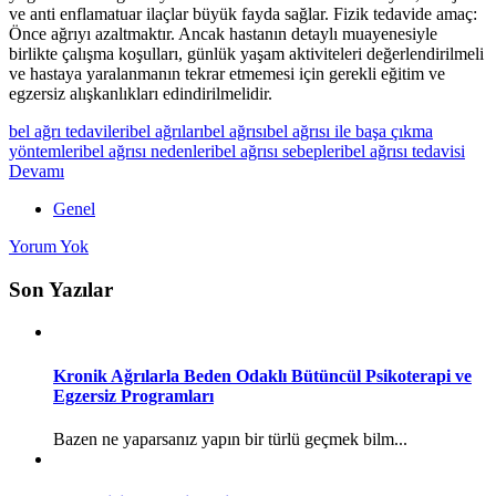
ve anti enflamatuar ilaçlar büyük fayda sağlar. Fizik tedavide amaç:
Önce ağrıyı azaltmaktır. Ancak hastanın detaylı muayenesiyle
birlikte çalışma koşulları, günlük yaşam aktiviteleri değerlendirilmeli
ve hastaya yaralanmanın tekrar etmemesi için gerekli eğitim ve
egzersiz alışkanlıkları edindirilmelidir.
bel ağrı tedavileri
bel ağrıları
bel ağrısı
bel ağrısı ile başa çıkma
yöntemleri
bel ağrısı nedenleri
bel ağrısı sebepleri
bel ağrısı tedavisi
Devamı
Genel
Yorum Yok
Son Yazılar
Kronik Ağrılarla Beden Odaklı Bütüncül Psikoterapi ve
Egzersiz Programları
Bazen ne yaparsanız yapın bir türlü geçmek bilm...