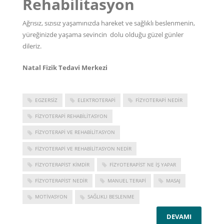
Rehabilitasyon
Ağrısız, sızısız yaşamınızda hareket ve sağlıklı beslenmenin,
yüreğinizde yaşama sevincin dolu olduğu güzel günler
dileriz.
Natal Fizik Tedavi Merkezi
EGZERSIZ
ELEKTROTERAPI
FIZYOTERAPI NEDIR
FIZYOTERAPI REHABILITASYON
FIZYOTERAPI VE REHABILITASYON
FIZYOTERAPI VE REHABILITASYON NEDIR
FIZYOTERAPIST KIMDIR
FIZYOTERAPIST NE IŞ YAPAR
FIZYOTERAPIST NEDIR
MANUEL TERAPI
MASAJ
MOTIVASYON
SAĞLIKLI BESLENME
DEVAMI