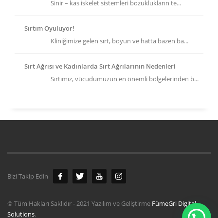
Sinir – kas iskelet sistemleri bozuklukların te...
Sırtım Oyuluyor!
Kliniğimize gelen sırt, boyun ve hatta bazen ba...
Sırt Ağrısı ve Kadınlarda Sırt Ağrılarının Nedenleri
Sırtımız, vücudumuzun en önemli bölgelerinden b...
Bizi Takip Edin
© Tüm Hakları Saklıdır - 2021 Yazılım ve Geliştirme
FümeGri Digital
Solutions
.